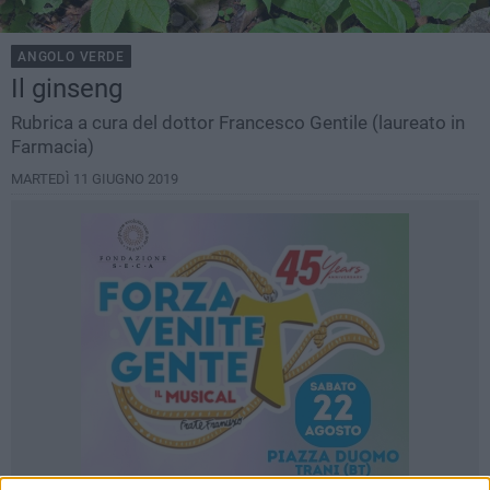
ANGOLO VERDE
Il ginseng
Rubrica a cura del dottor Francesco Gentile (laureato in
Farmacia)
MARTEDÌ 11 GIUGNO 2019