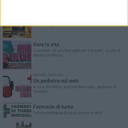
ANTONIO MARZANO
Morte di un gettonista
Racconto giallo a cura del dott. Antonio Marzano
Dare la vita
Il racconto di una Bisceglie per il Sociale - a cura di
Serena de Musso
ANTONIO MARZANO
Un pediatra sul web
A cura del dottor Antonio Marzano - pediatra di
famiglia
Farmacie di turno
Tutte le farmacie di turno aperte in città