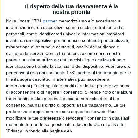
Il rispetto della tua riservatezza è la
nostra priorità
3
A cura di
FRANCESCO GENTILE
Noi e i nostri 1731
partner
memorizziamo e/o accediamo a
informazioni su un dispositivo, come i cookie, e trattiamo dati
personali, come identificatori univoci e informazioni standard
inviate da un dispositivo per annunci e contenuti personalizzati,
La sua radice, molto carnosa, ha forma simile a quella del
misurazione di annunci e contenuti, analisi dell'audience e
corpo umano: l'etimologia cinese del nome è "jen shen", cioè
sviluppo dei servizi.
Con la tua autorizzazione noi e i nostri
"radice uomo". Specie di pianta, più note, sono il ginseng
partner possiamo utilizzare dati precisi di geolocalizzazione e
cinese, siberiano ed americano .
identificazione tramite la scansione del dispositivo. Puoi fare clic
per consentire a noi e ai nostri 1731 partner il trattamento per le
Il ginseng cinese giunse in Europa soltanto nel Seicento,
finalità sopra descritte. In alternativa puoi accedere a
quando gli ambasciatori del re del Siam ne offrirono alcuni
informazioni più dettagliate e modificare le tue preferenze prima
di acconsentire o di negare il consenso.
Si rende noto che alcuni
esemplari in dono a Luigi XIV.
trattamenti dei dati personali possono non richiedere il tuo
consenso, ma hai il diritto di opporti a tale trattamento. Le tue
Il ginseng è considerato come tonico, possiede proprietà
preferenze si applicheranno solo a questo sito web. Puoi
adattogene capaci di migliorare le difese ed il sistema
modificare le tue preferenze o revocare il consenso in qualsiasi
immunitario e di aumentare le capacità fisiche e mentali di
momento tornando su questo sito e facendo clic sul pulsante
resistenza. La pianta è utilizzata per le qualità
"Privacy" in fondo alla pagina web.
ipoglicemizzanti. Infine, è un ottimo anti ossidante ed anti