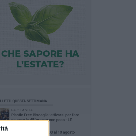
Ù LETTI QUESTA SETTIMANA
DARE LA VITA
Plastic Free Bisceglie: attivarsi per fare
davvero la differenza con poco - LE
INTERVISTE
ità
FARMACIE DI TURNO
Farmacie di turno dal 03 al 10 agosto