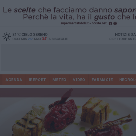
31
°C
CIELO SERENO
NOTIZIE D
34°
OGGI MIN
26°
MAX
A
BISCEGLIE
DIRETTORE
ANTO
AGENDA
IREPORT
METEO
VIDEO
FARMACIE
NECROL