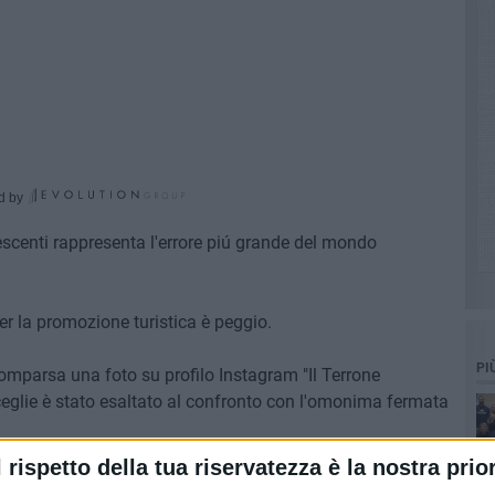
d by
escenti rappresenta l'errore piú grande del mondo
er la promozione turistica è peggio.
PI
omparsa una foto su profilo Instagram "Il Terrone
sceglie è stato esaltato al confronto con l'omonima fermata
l rispetto della tua riservatezza è la nostra prior
 di migliaia di visualizzazioni, probabilmente molte più di