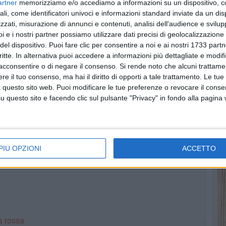
artner
memorizziamo e/o accediamo a informazioni su un dispositivo, c
 un non noto film girato qualche anno fa nella nostra città
ali, come identificatori univoci e informazioni standard inviate da un di
scelta" di erogare finanziamenti pubblici.
zzati, misurazione di annunci e contenuti, analisi dell'audience e svilupp
i e i nostri partner possiamo utilizzare dati precisi di geolocalizzazione 
mente il paese dal punto di vista turistico, soprattutto
del dispositivo. Puoi fare clic per consentire a noi e ai nostri 1733 partn
nteso come "a favore del posto") latita.
critte. In alternativa puoi accedere a informazioni più dettagliate e modif
acconsentire o di negare il consenso.
Si rende noto che alcuni trattamen
e il tuo consenso, ma hai il diritto di opporti a tale trattamento. Le tue
 da un oblò
 questo sito web. Puoi modificare le tue preferenze o revocare il conse
800 km di distanza da Bisceglie
questo sito e facendo clic sul pulsante "Privacy" in fondo alla pagina
PIÙ OPZIONI
ACCETTO
a rossa