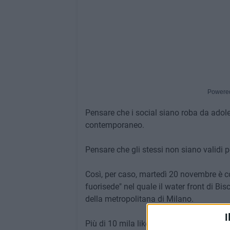
Powere
Pensare che i social siano roba da adol
contemporaneo.
Pensare che gli stessi non siano validi p
Così, per caso, martedì 20 novembre è c
fuorisede" nel quale il water front di Bi
della metropolitana di Milano.
I
Più di 10 mila likes a fronte di centinaia