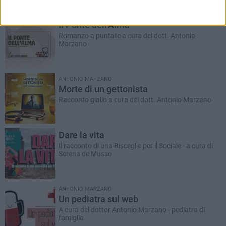
RUBRICHE AGGIORNATE DI RECENTE
Il Ponte dell'Almà
Romanzo a puntate a cura del dott. Antonio
Marzano
ANTONIO MARZANO
Morte di un gettonista
Racconto giallo a cura del dott. Antonio Marzano
Dare la vita
Il racconto di una Bisceglie per il Sociale - a cura di
Serena de Musso
ANTONIO MARZANO
Un pediatra sul web
A cura del dottor Antonio Marzano - pediatra di
famiglia