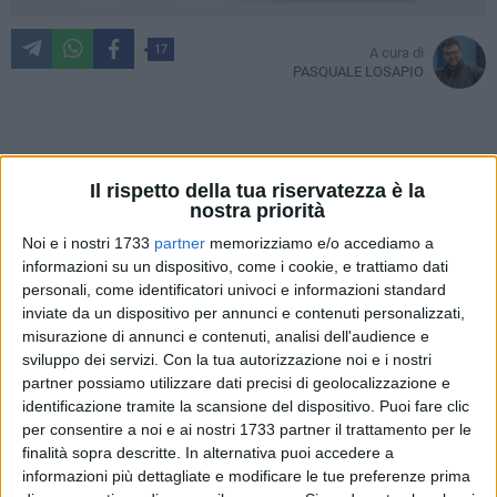
17
A cura di
PASQUALE LOSAPIO
Febbraio funesto. Fossi un lodigiano (abitante della
provincia di Lodi) rifletterei sulla sfortuna di questo mese
Il rispetto della tua riservatezza è la
nostra priorità
bisestile e di come quel territorio abbia assurto una notorietà
tanto elevata quanto evitabile. Prima il deragliamento del
Noi e i nostri 1733
partner
memorizziamo e/o accediamo a
informazioni su un dispositivo, come i cookie, e trattiamo dati
Frecciarossa nei pressi dell'uscita autostradale di
personali, come identificatori univoci e informazioni standard
Casalpusterlengo, con due morti e circa trenta feriti, causa
inviate da un dispositivo per annunci e contenuti personalizzati,
fra l'altro di numerosi ritardi e cancellazioni sulle tratte
misurazione di annunci e contenuti, analisi dell'audience e
nazionali ferroviarie a medio e lungo termine. Un fatto grave
sviluppo dei servizi.
Con la tua autorizzazione noi e i nostri
che ha cambiato la storia delle famiglie delle due vittime e
partner possiamo utilizzare dati precisi di geolocalizzazione e
messo in ginocchio la vita di migliaia di pendolari da nord a
identificazione tramite la scansione del dispositivo. Puoi fare clic
sud.
per consentire a noi e ai nostri 1733 partner il trattamento per le
finalità sopra descritte. In alternativa puoi accedere a
informazioni più dettagliate e modificare le tue preferenze prima
Mentre si è proceduto alla rimozione dei convogli,