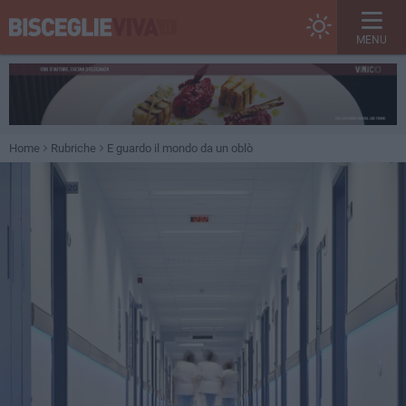
MENU
Home
Rubriche
E guardo il mondo da un oblò