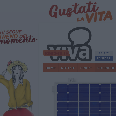
30.727
FANPAGE
HOME
NOTIZIE
SPORT
RUBRICHE