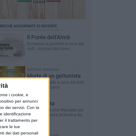
BRICHE AGGIORNATE DI RECENTE
Il Ponte dell'Almà
Romanzo a puntate a cura del
dott. Antonio Marzano
ANTONIO MARZANO
Morte di un gettonista
Racconto giallo a cura del dott.
ità
Antonio Marzano
ome i cookie, e
spositivo per annunci
Dare la vita
o dei servizi.
Con la
Il racconto di una Bisceglie per
e identificazione
il Sociale - a cura di Serena de
Musso
er il trattamento per
icare le tue
ti dei dati personali
ANTONIO MARZANO