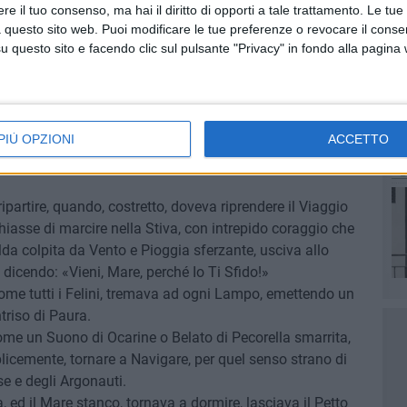
ra variopinta gracchiava: «Bruno, svelto!… il Caffè al
e il tuo consenso, ma hai il diritto di opporti a tale trattamento. Le tue
 questo sito web. Puoi modificare le tue preferenze o revocare il conse
questo sito e facendo clic sul pulsante "Privacy" in fondo alla pagina
 e lo "calzava" sulla cresta del Pappagallo, subito liberato
, e grazie alla pronta intelligenza, era entrato in Sala
ndida Nave!
tava il Mare, come faceva sempre, quando il Volo stridulo
PIÙ OPZIONI
ACCETTO
sando, cautelativamente, la Tempesta al Largo.
si che avrebbero potuto concludere, per sempre, la propria
ipartire, quando, costretto, doveva riprendere il Viaggio
hiasse di marcire nella Stiva, con intrepido coraggio che
Tolda colpita da Vento e Pioggia sferzante, usciva allo
dicendo: «Vieni, Mare, perché Io Ti Sfido!»
 come tutti i Felini, tremava ad ogni Lampo, emettendo un
triso di Paura.
ome un Suono di Ocarine o Belato di Pecorella smarrita,
licemente, tornare a Navigare, per quel senso strano di
se e degli Argonauti.
ed il Mare stanco, tornava a dormire, lasciava il Petto