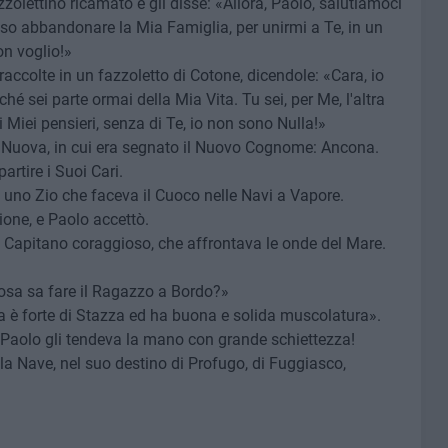
zolettino ricamato e gli disse: «Allora, Paolo, salutiamoci
sso abbandonare la Mia Famiglia, per unirmi a Te, in un
on voglio!»
raccolte in un fazzoletto di Cotone, dicendole: «Cara, io
hé sei parte ormai della Mia Vita. Tu sei, per Me, l'altra
Miei pensieri, senza di Te, io non sono Nulla!»
tà Nuova, in cui era segnato il Nuovo Cognome: Ancona.
artire i Suoi Cari.
 uno Zio che faceva il Cuoco nelle Navi a Vapore.
ione, e Paolo accettò.
 Capitano coraggioso, che affrontava le onde del Mare.
Cosa sa fare il Ragazzo a Bordo?»
a è forte di Stazza ed ha buona e solida muscolatura».
 Paolo gli tendeva la mano con grande schiettezza!
lla Nave, nel suo destino di Profugo, di Fuggiasco,