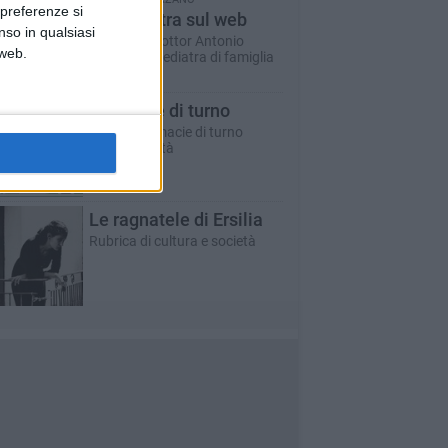
 preferenze si
Un pediatra sul web
nso in qualsiasi
A cura del dottor Antonio
 web.
Marzano - pediatra di famiglia
Farmacie di turno
Tutte le farmacie di turno
aperte in città
Le ragnatele di Ersilia
Rubrica di cultura e società