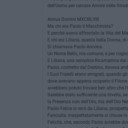
dell'Uomo per cercare Amore nelle Stra
Annus Domini MXCIIILVIII
Ma chi era Paolo il Macchinista?
E perché aveva affrontato la Vita del M
E chi era Liliana, questa bella Donna, di
Si chiamava Paolo Ancona.
Un Nome Bello, ma comune, e per cogno
E Liliana, una semplice Ricamatrice dai L
Paolo, costretto dal Destino, doveva and
I Suoi Fratelli erano emigrati, quando gli
dove avevano appena scoperto il Filone i
avrebbero potuto trovare ben altro che l'
Sarebbe stato sufficiente una trivella, se
la Presenza non dell'Oro, ma dell'Oro Ne
Paolo Felice si recò da Liliana, prospett
Fanciulla, inaspettatamente si chiuse in
Felicità, che, secondo Paolo avrebbe do