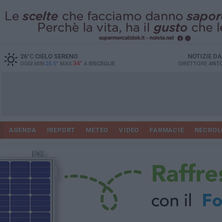
26
°C
CIELO SERENO
NOTIZIE D
34°
OGGI MIN
25.5°
MAX
A
BISCEGLIE
DIRETTORE
ANTO
AGENDA
IREPORT
METEO
VIDEO
FARMACIE
NECROL