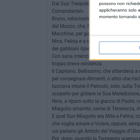
Dal Suo Trespolo, fremente di gioia, un'A
possono non richieder
applicheranno solo a
Comandante!»
momento tornando su 
Bruno, velocissimo, si sfilava un calzino
dal Mozzo, che, Stanco di spalare Carbone
Macchine, per guidare, da Solo, la Sple
Nina, Felina e a caccia, pensierosa scru
dei gabbiani ripiegava verso Riva, scan
Con sana intenzione di sfuggire ai Maro
troppo breve esistenza.
Il Capitano, Bellissimo, che attendeva a r
per consegnare Alimenti, o altro che risc
lasciava intuire il Pericolo, solo, sulla 
scoperto per gridare la Sua Maledizione, 
Nina, a riparo sotto la giacca di Paolo,
Miagolio smarrito, come di Tenerezza, in
E quel Suo Miagolio era Mite e Felino, c
che voglia amare e Volare, oppure, semp
cui parlano gli Antichi del Viaggio d'Ulis
Poi, dopo, quando la Tempesta scemava, 