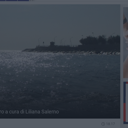
ro a cura di Liliana Salerno
18.17