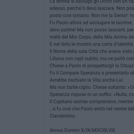
La donna si asciugò gli Occhi con un faz
adesso, perché ti devo lasciare. Non po
posto così lontano. Non me la Sento!: n
Fu Paolo allora ad asciugare le lacrime, 
devo partire! Ma non posso lasciarti, perc
metà del Mio Corpo, della Mia Anima dei 
E nel dirlo le mostrò una carta d'identi
Il Nome della sola Città che aveva visto p
Liliana non capì subito, ma ne parlò con
Chiese a Paolo di prospettargli la Situaz
Fu il Compare Speranza a presentarlo al
Avrebbe rischiato la Vita anche Lui.
Ma non batté ciglio. Chiese soltanto: «
Speranza rispose in un soffio: «Nulla, m
Il Capitano sorrise comprensivo, mentre
…e fu così che Paolo entrò nel ventre de
Clandestino.
Annus Domini X/IX/MXCIIILVIII