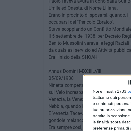
Paolo l'aveva avuta in dono dalla Sua B
Umile ed Onesta, di Nome Liliana.
Erano in procinto di sposarsi, quando, il
occuparsi del "Pericolo Ebraico".
Stava scoppiando un Conflitto Mondiale
Il 5 settembre del 1938, per Decreto Regio
Benito Mussolini varava le leggi Raziali 
da qualsiasi servizio ed Attività pubblica
Era l'Inizio della SHOAH.
Annus Domini MXCIIILVIII
05/09/1938
I
Ninetta zompettava sulla Tolda, mentre
Noi e i nostri 1733
p
sul Velo increspato del Mare.
trattiamo dati person
Venezia, la Venezia descritta da Marco P
e contenuti personali
Nebbia, quando Bruno gridò: «Eccola!… 
tua autorizzazione no
E Venezia Taceva, Bellissima, e sorriden
tramite la scansione 
gondole melanconiche, meta degli Innam
le finalità sopra des
Era sempre così, quel Cielo Torrido, di 
preferenze prima di 