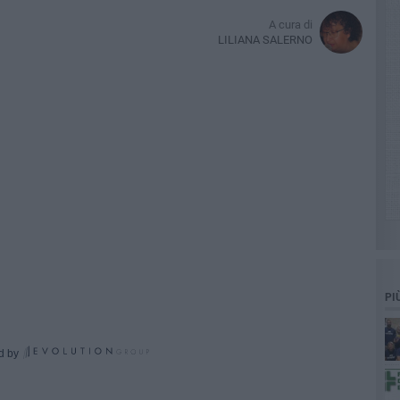
A cura di
LILIANA SALERNO
PI
d by