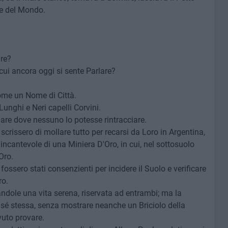
de del Mondo.
are?
 cui ancora oggi si sente Parlare?
me un Nome di Città.
unghi e Neri capelli Corvini.
are dove nessuno lo potesse rintracciare.
 scrissero di mollare tutto per recarsi da Loro in Argentina,
ncantevole di una Miniera D'Oro, in cui, nel sottosuolo
Oro.
 fossero stati consenzienti per incidere il Suolo e verificare
ro.
andole una vita serena, riservata ad entrambi; ma la
 sé stessa, senza mostrare neanche un Briciolo della
vuto provare.