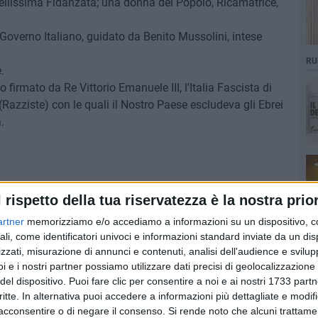
ellissima Fidanzata; una donna del Popolo, Ricamatrice,
 Governo Italiano, guidato da Benito Mussolini, intese
RU
.
 firmato da Re Vittorio Emanuele III, l'Italia Fascista di
(Razziste) con le quali il Nostro Paese escludeva gli Ebrei
.
l rispetto della tua riservatezza è la nostra prior
 un Tramonto Rosato stendeva Riflessi arancio-amaranto
artner
memorizziamo e/o accediamo a informazioni su un dispositivo, c
ali, come identificatori univoci e informazioni standard inviate da un di
olo, cominciava ad apparire, dietro un impalpabile velo di
zzati, misurazione di annunci e contenuti, analisi dell'audience e svilupp
Stiamo entrando nel Porto!».
i e i nostri partner possiamo utilizzare dati precisi di geolocalizzazione 
te, come nei racconti di Calvino, mostrando guglie e
del dispositivo. Puoi fare clic per consentire a noi e ai nostri 1733 partn
orati.
critte. In alternativa puoi accedere a informazioni più dettagliate e modif
color Arancio che invitava ad Amare, ad Amare la Vita.
acconsentire o di negare il consenso.
Si rende noto che alcuni trattamen