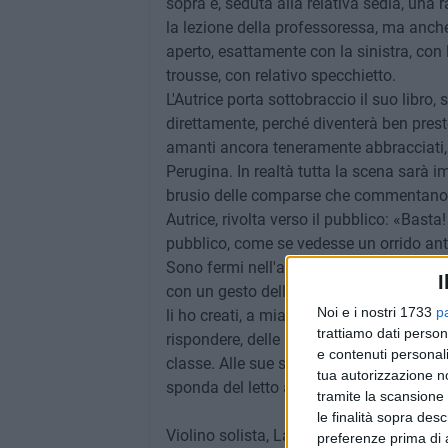
sopra e, seduta alla relativa sedia, una 
la lezione della professoressa, ma anc
aperto, esattamente con la sinistra, con 
trousse, con relativo specchietto.
L'Autrice porta sottobraccio il suo libro
direttamente, perché diventerà ben presto 
amanti ancora teneramente abbracciati, 
Perugina. In realtà tutta la scena sarà
brusio delle comparse che commentan
Autrice, rivolta verso il pubblico: «Bas
pubblico, come se vedesse un orrido ant
Sono fermi nell'attimo in cui l'Arte li h
I
con un gesto della mano disegnarli ancora,
Noi e i nostri 1733
p
li ho creati, a mia immagine e somiglianz
trattiamo dati person
rispondere, delle loro imperfezioni! (Si
e contenuti personali
classe. Alle sue spalle i due amanti, si
tua autorizzazione no
sponda del letto ad ascoltare)».
tramite la scansione 
le finalità sopra des
Violino solista, La Vie en Rose, accenna
preferenze prima di 