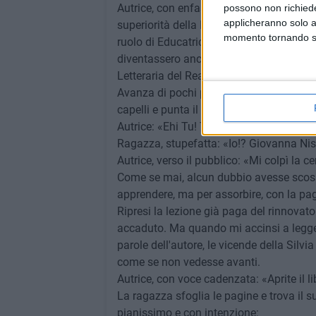
Autrice, con enfasi: «Ebbene anch'io un 
possono non richieder
applicheranno solo a
superiorità della Poesia come Arte, com
momento tornando su 
ruolo di Educatrice Scolastica, di trasme
diventassero anche loro, come me, neces
Letteraria del Reale, ma un giorno sollev
Avanza di pochi passi verso la ragazza, s
capelli e punta il dito indice, verso di lei.
Autrice: «Ehi Tu! Tu dell'ultimo banco, ch
Ragazza, stupefatta: «Io!? Giovanna Nisi
Autrice, verso il pubblico: «Mi colpì la 
Come se mai, alcun dubbio avesse scoss
apprendere, ma per assorbire, con la pag
Ripresi la lezione già paga del rinnovato
accaduto. Ma quando mi accinsi a legge
parole dell'autore, le vicende della Silvi
come se non vedesse avanti.
Autrice, con voce cadenzata: «Aprite il l
La ragazza sfoglia le pagine e trova il 
pianissimo e con intenzione: