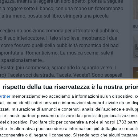
ragazza, intenta a leggere un libro aperto, pronta a seguire
he a reggere sotto il banco, con una mano un fotoromanzo
l'altra mano, posata sul libro, stringerà una piccola
RU
, sceglie una posizione comoda per affrontare il pubblico,
il suo interlocutore. Il telo si solleva, mostrando i due
come fossero quelli della pubblicità romantica dei baci
 improntata al Romanticismo. La musica scema, sale il
o spassionatamente…
ta! Basta! (più sommessa, sgranando lo sguardo verso il
ro) Tacete voci da strada. Tacete. Vedete? Sono sospesi!
a catturati. Vedete? (estrae una penna dalla tasca) Posso,
l rispetto della tua riservatezza è la nostra prior
 nella loro interezza, perché grazie al valore dell'Arte, io
artner
memorizziamo e/o accediamo a informazioni su un dispositivo, c
a, e li ho dati in pasto a Voi, come se possano da soli,
ali, come identificatori univoci e informazioni standard inviate da un di
 rivolge spassionatamente al pubblico, ignorando alunna e
zzati, misurazione di annunci e contenuti, analisi dell'audience e svilupp
 prendono per mano e, come in un minuetto siedono sulla
i e i nostri partner possiamo utilizzare dati precisi di geolocalizzazione 
del dispositivo. Puoi fare clic per consentire a noi e ai nostri 1733 partn
critte. In alternativa puoi accedere a informazioni più dettagliate e modif
to e sfumato.
acconsentire o di negare il consenso.
Si rende noto che alcuni trattamen