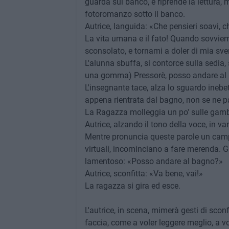
guarda sul banco, e riprende la lettura, 
fotoromanzo sotto il banco.
Autrice, languida: «Che pensieri soavi, ch
La vita umana e il fato! Quando sovvie
sconsolato, e tornami a doler di mia sv
L'alunna sbuffa, si contorce sulla sedia
una gomma) Pressorè, posso andare al
L'insegnante tace, alza lo sguardo inebe
appena rientrata dal bagno, non se ne p
La Ragazza molleggia un po' sulle gamb
Autrice, alzando il tono della voce, in va
Mentre pronuncia queste parole un campan
virtuali, incominciano a fare merenda. G
lamentoso: «Posso andare al bagno?»
Autrice, sconfitta: «Va bene, vai!»
La ragazza si gira ed esce.
L'autrice, in scena, mimerà gesti di sconf
faccia, come a voler leggere meglio, a v