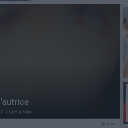
'autrice
Liliana Salerno
20.56