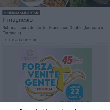
MINERALI ALIMENTARI
Il magnesio
Rubrica a cura del dottor Francesco Gentile (laureato in
Farmacia)
SABATO 4 LUGLIO 2020