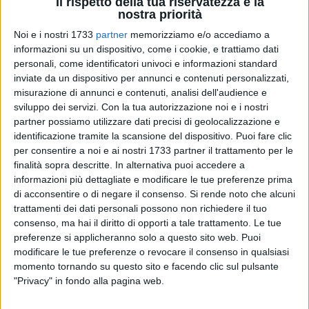
Il rispetto della tua riservatezza è la
nostra priorità
11
A cura di
Noi e i nostri 1733
partner
memorizziamo e/o accediamo a
FRANCESCO GENTILE
informazioni su un dispositivo, come i cookie, e trattiamo dati
personali, come identificatori univoci e informazioni standard
inviate da un dispositivo per annunci e contenuti personalizzati,
Nel corpo circa il 60% di magnesio è depositato nello
misurazione di annunci e contenuti, analisi dell'audience e
sviluppo dei servizi.
Con la tua autorizzazione noi e i nostri
scheletro, il 39% nei tessuti molli e l'1% nel sangue.
partner possiamo utilizzare dati precisi di geolocalizzazione e
identificazione tramite la scansione del dispositivo. Puoi fare clic
Favorisce l'assimilazione di calcio e potassio. Diminuisce
per consentire a noi e ai nostri 1733 partner il trattamento per le
stress/ansia, facilita il rilassamento dei muscoli (anche
finalità sopra descritte. In alternativa puoi accedere a
quelli dell'intestino), tiene sotto controllo pressione
informazioni più dettagliate e modificare le tue preferenze prima
sanguigna, glicemia e colesterolo. Contribuisce a rafforzare
di acconsentire o di negare il consenso.
Si rende noto che alcuni
il sistema immunitario.
trattamenti dei dati personali possono non richiedere il tuo
consenso, ma hai il diritto di opporti a tale trattamento. Le tue
preferenze si applicheranno solo a questo sito web. Puoi
Si trova in quasi tutti gli alimenti, ma in particolar modo
modificare le tue preferenze o revocare il consenso in qualsiasi
carne, pesce, frutti di mare e nei prodotti caseari. Altri
momento tornando su questo sito e facendo clic sul pulsante
alimenti, ricchi di questo minerale, sono cereali, legumi,
"Privacy" in fondo alla pagina web.
patate, avocado, banane, cacao, verdure a foglia verde, frutta
secca.