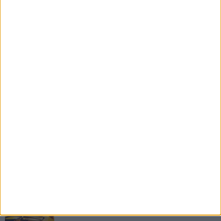
RUBRICHE AGGIORNATE DI RECENTE
Il Ponte dell'Almà
Romanzo a puntate a cura del dott. Antonio
Marzano
ANTONIO MARZANO
Morte di un gettonista
Racconto giallo a cura del dott. Antonio Marzano