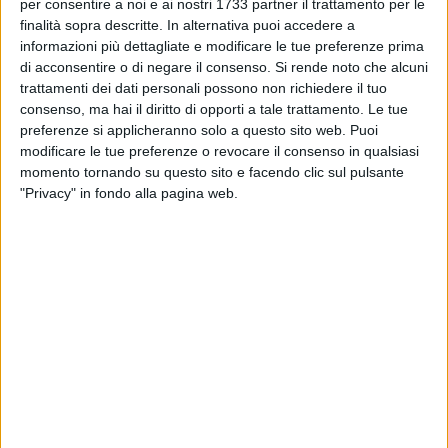
BISCEGLIE - 12 NOVEMBRE 2017
per consentire a noi e ai nostri 1733 partner il trattamento per le
Sportilia, atto di forza: 3-0 secco all'Adriatica e
finalità sopra descritte. In alternativa puoi accedere a
aggancio al vertice della Serie C
informazioni più dettagliate e modificare le tue preferenze prima
di acconsentire o di negare il consenso.
Si rende noto che alcuni
trattamenti dei dati personali possono non richiedere il tuo
BISCEGLIE - 11 NOVEMBRE 2017
consenso, ma hai il diritto di opporti a tale trattamento. Le tue
Il derby del Ponte Lama è sotto rete: Adriatica-
preferenze si applicheranno solo a questo sito web. Puoi
Sportilia vale il primato in classifica
modificare le tue preferenze o revocare il consenso in qualsiasi
momento tornando su questo sito e facendo clic sul pulsante
BISCEGLIE - 6 NOVEMBRE 2017
"Privacy" in fondo alla pagina web.
Sportilia tre... volgente
BISCEGLIE - 4 NOVEMBRE 2017
Sportilia vuole allungare: al PalaDolmen c'è il
Potenza
BISCEGLIE - 22 OTTOBRE 2017
Sportilia show, travolto il Trepuzzi