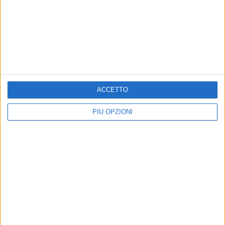
BISCEGLIE - 16 APRILE 2017
Sportilia, splendida doppietta! Dopo il
campionato ecco la Coppa
Precedente
1
2
...
33
34
35
36
37
ACCETTO
Successiva
PIÙ OPZIONI