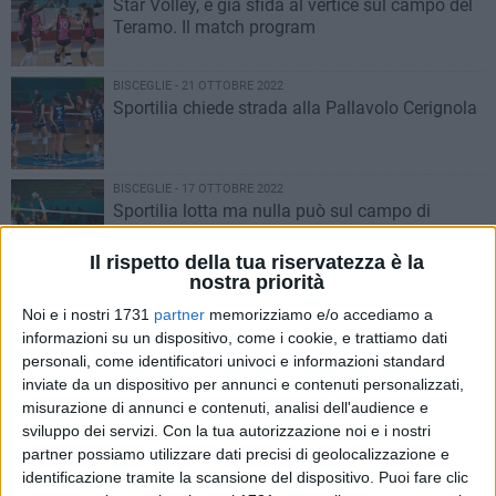
Star Volley, è già sfida al vertice sul campo del
Teramo. Il match program
BISCEGLIE - 21 OTTOBRE 2022
Sportilia chiede strada alla Pallavolo Cerignola
BISCEGLIE - 17 OTTOBRE 2022
Sportilia lotta ma nulla può sul campo di
Isernia
Il rispetto della tua riservatezza è la
nostra priorità
BISCEGLIE - 16 OTTOBRE 2022
La Star Volley si conferma anche davanti al
Noi e i nostri 1731
partner
memorizziamo e/o accediamo a
pubblico del PalaDolmen
informazioni su un dispositivo, come i cookie, e trattiamo dati
personali, come identificatori univoci e informazioni standard
inviate da un dispositivo per annunci e contenuti personalizzati,
BISCEGLIE - 15 OTTOBRE 2022
misurazione di annunci e contenuti, analisi dell'audience e
Star Volley, prima casalinga in B2. Il match
sviluppo dei servizi.
Con la tua autorizzazione noi e i nostri
program
partner possiamo utilizzare dati precisi di geolocalizzazione e
identificazione tramite la scansione del dispositivo. Puoi fare clic