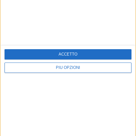
BISCEGLIE - 26 AGOSTO 2022
Star Volley, lunedì il via al precampionato
Precedente
1
2
...
19
20
21
22
23
...
ACCETTO
Successiva
PIÙ OPZIONI