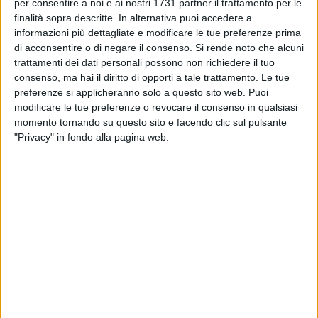
BISCEGLIE - 11 OTTOBRE 2022
per consentire a noi e ai nostri 1731 partner il trattamento per le
Star Volley già al lavoro in vista del debutto
finalità sopra descritte. In alternativa puoi accedere a
interno
informazioni più dettagliate e modificare le tue preferenze prima
di acconsentire o di negare il consenso.
Si rende noto che alcuni
trattamenti dei dati personali possono non richiedere il tuo
BISCEGLIE - 9 OTTOBRE 2022
consenso, ma hai il diritto di opporti a tale trattamento. Le tue
Star Volley subito a segno, netta vittoria in
preferenze si applicheranno solo a questo sito web. Puoi
Abruzzo al debutto in B2. Video intervista
modificare le tue preferenze o revocare il consenso in qualsiasi
momento tornando su questo sito e facendo clic sul pulsante
BISCEGLIE - 9 OTTOBRE 2022
"Privacy" in fondo alla pagina web.
Sportilia parte benissimo al PalaDolmen,
vittoria per 3-1 su Castellaneta
BISCEGLIE - 7 OTTOBRE 2022
Nocciano-Star Volley, il match program
BISCEGLIE - 6 OTTOBRE 2022
Partono le attività del vivaio Star Volley