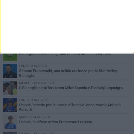
PIÙ LETTI QUESTA SETTIMANA
GIOVEDÌ 6 AGOSTO
Bisceglie inserito nel girone H: ecco tutte le avversarie
LUNEDÌ 3 AGOSTO
Simone Franceschi, una solida certezza per la Star Volley
Bisceglie
MERCOLEDÌ 5 AGOSTO
Il Bisceglie si rafforza con Mikel Opoola e Pierluigi Lagonigro
LUNEDÌ 3 AGOSTO
Unione, innesto per le corsie offensive: ecco Marco Antonio
Ferretti
MARTEDÌ 4 AGOSTO
Unione, in difesa arriva Francesco Lorusso