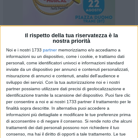
Il rispetto della tua riservatezza è la
148
A cura di
nostra priorità
VITO TROILO
Noi e i nostri 1733
partner
memorizziamo e/o accediamo a
informazioni su un dispositivo, come i cookie, e trattiamo dati
personali, come identificatori univoci e informazioni standard
Eccessi contrapposti. Le due compagini calcistiche
inviate da un dispositivo per annunci e contenuti personalizzati,
biscegliesi di Seconda categoria hanno mostrato, nel 18°
misurazione di annunci e contenuti, analisi dell'audience e
turno di campionato, di non conoscere le mezze misure. Per
sviluppo dei servizi.
Con la tua autorizzazione noi e i nostri
partner possiamo utilizzare dati precisi di geolocalizzazione e
un Don Uva travolgente, capace di realizzare sei reti nella
identificazione tramite la scansione del dispositivo. Puoi fare clic
sfida casalinga al malcapitato Cagnano Varano (peraltro
per consentire a noi e ai nostri 1733 partner il trattamento per le
incassandone anche due), il Bellavitainpuglia.it ha
finalità sopra descritte. In alternativa puoi accedere a
collezionato il terzo 0-0 nelle ultime quattro partite.
informazioni più dettagliate e modificare le tue preferenze prima
Senza storia la gara interna della formazione allenata da
di acconsentire o di negare il consenso.
Si rende noto che alcuni
Angelo Carlucci, che ha chiuso il primo tempo sul 4-0 per
trattamenti dei dati personali possono non richiedere il tuo
effetto della tripletta di uno scatenato Emanuele Troilo
consenso, ma hai il diritto di opporti a tale trattamento. Le tue