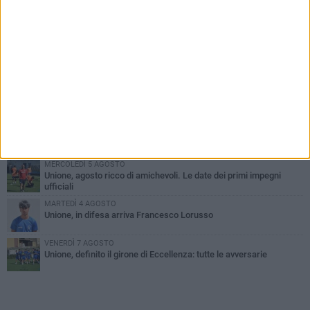
PIÙ LETTI QUESTA SETTIMANA
GIOVEDÌ 6 AGOSTO
Bisceglie inserito nel girone H: ecco tutte le avversarie
MERCOLEDÌ 5 AGOSTO
Il Bisceglie si rafforza con Mikel Opoola e Pierluigi Lagonigro
MARTEDÌ 4 AGOSTO
Quinto capitolo con la Star Volley per Fabio Di Vita
MERCOLEDÌ 5 AGOSTO
Unione, agosto ricco di amichevoli. Le date dei primi impegni
ufficiali
MARTEDÌ 4 AGOSTO
Unione, in difesa arriva Francesco Lorusso
VENERDÌ 7 AGOSTO
Unione, definito il girone di Eccellenza: tutte le avversarie