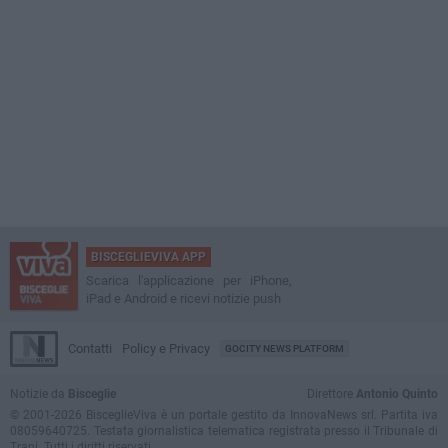
BISCEGLIEVIVA APP
Scarica l'applicazione per iPhone,
iPad e Android e ricevi notizie push
Contatti
Policy e Privacy
GOCITY NEWS PLATFORM
Notizie da
Bisceglie
Direttore
Antonio Quinto
© 2001-2026 BisceglieViva è un portale gestito da InnovaNews srl. Partita iva
08059640725. Testata giornalistica telematica registrata presso il Tribunale di
Trani. Tutti i diritti riservati.