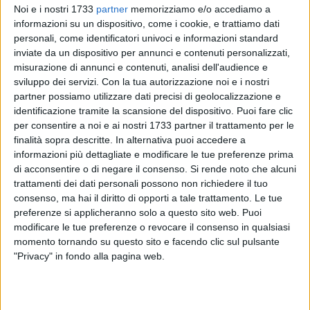
Noi e i nostri 1733
partner
memorizziamo e/o accediamo a
informazioni su un dispositivo, come i cookie, e trattiamo dati
personali, come identificatori univoci e informazioni standard
inviate da un dispositivo per annunci e contenuti personalizzati,
14
A cura di
misurazione di annunci e contenuti, analisi dell'audience e
VITO TROILO
sviluppo dei servizi.
Con la tua autorizzazione noi e i nostri
partner possiamo utilizzare dati precisi di geolocalizzazione e
identificazione tramite la scansione del dispositivo. Puoi fare clic
per consentire a noi e ai nostri 1733 partner il trattamento per le
Due campi all'aperto appositamente allestiti per accogliere
finalità sopra descritte. In alternativa puoi accedere a
bambine e bambini, dai 5 anni in su, e vivere insieme quelle
informazioni più dettagliate e modificare le tue preferenze prima
emozioni che solo la pratica della pallavolo sa riservare.
di acconsentire o di negare il consenso.
Si rende noto che alcuni
Domenica 26 settembre
la Star Volley Bisceglie organizza
trattamenti dei dati personali possono non richiedere il tuo
un Open day finalizzato alla promozione dell'attività
consenso, ma hai il diritto di opporti a tale trattamento. Le tue
giovanile e del minivolley. Una mattinata (
dalle 10 alle
preferenze si applicheranno solo a questo sito web. Puoi
12:30
) di totale libertà per facilitare l'avvicinamento delle più
modificare le tue preferenze o revocare il consenso in qualsiasi
momento tornando su questo sito e facendo clic sul pulsante
piccole e dei più piccoli alla disciplina con attrazioni,
"Privacy" in fondo alla pagina web.
gadgets e sorprese tutte rigorosamente targate Star Volley.
La società nerofucsia allestirà un punto informazioni
all'interno del quale
sarà possibile effettuare l'iscrizione ai