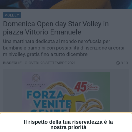
VOLLEY
Domenica Open day Star Volley in
piazza Vittorio Emanuele
Una mattinata dedicata al mondo nerofucsia per
bambine e bambini con possibilità di iscrizione ai corsi
minivolley, gratis fino a tutto dicembre
BISCEGLIE -
GIOVEDÌ 23 SETTEMBRE 2021
9.13
Il rispetto della tua riservatezza è la
nostra priorità