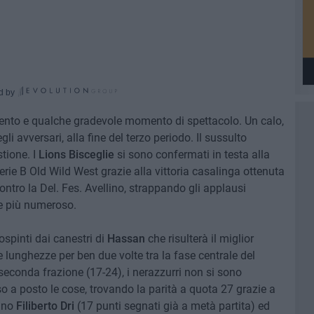
d by
alento e qualche gradevole momento di spettacolo. Un calo,
i avversari, alla fine del terzo periodo. Il sussulto
tione. I
Lions Bisceglie
si sono confermati in testa alla
rie B Old Wild West grazie alla vittoria casalinga ottenuta
tro la Del. Fes. Avellino, strappando gli applausi
re più numeroso.
ospinti dai canestri di
Hassan
che risulterà il miglior
te lunghezze per ben due volte tra la fase centrale del
a seconda frazione (17-24), i nerazzurri non si sono
a posto le cose, trovando la parità a quota 27 grazie a
tano
Filiberto Dri
(17 punti segnati già a metà partita) ed