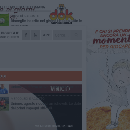
Ù LETTI QUESTA SETTIMANA
GIOVEDÌ 6 AGOSTO
Bisceglie inserito nel girone H: ecco tutte le
avversarie
A
BISCEGLIE
LUNEDÌ 3 AGOSTO
APP
Simone Franceschi, una solida certezza
NIO QUINTO
per la Star Volley Bisceglie
MERCOLEDÌ 5 AGOSTO
Il Bisceglie si rafforza con Mikel Opoola e
Pierluigi Lagonigro
LUNEDÌ 3 AGOSTO
Unione, innesto per le corsie offensive:
ecco Marco Antonio Ferretti
OGI
MARTEDÌ 4 AGOSTO
Unione, in difesa arriva Francesco Lorusso
MERCOLEDÌ 5 AGOSTO
Unione, agosto ricco di amichevoli. Le date
dei primi impegni ufficiali