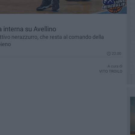
ia interna su Avellino
ttivo nerazzurro, che resta al comando della
pieno
22.00
A cura di
VITO TROILO