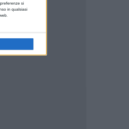
 preferenze si
nso in qualsiasi
 web.