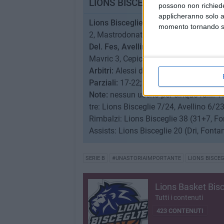
LIONS BISCEGLIE-DEL. FES. AV
possono non richieder
applicheranno solo a
Lions Bisceglie:
Dron 5, Fontana 16, Dri
momento tornando su 
2, Mastrodonato. N.e.: Provaroni. All.: 
Del. Fes, Avellino:
Basile 9, Marra 10, 
Mavric 3, Cepic, Ense. N.e.: Zastavny, V
Arbitri:
Alessi di Lugo (Ravenna), Di M
Parziali:
17-22; 43-33; 64-50.
Note:
nessun uscito per cinque falli. Ti
tre: Lions Bisceglie 7/24, Avellino 6/23
Rimbalzi: Lions Bisceglie 38 (31+7, Fo
Assists: Lions Bisceglie 20 (Dri, Fonta
SERIE B
#UNASTORIAIMPORTANTE
LIONS BISCEG
Lions Basket Bisc
Tutti i contenuti
423 CONTENUTI