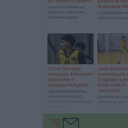
B2: debutto a Matera
passo è la co
di Annalisa Mi
I nerazzurri tornano nel
girone con tutte le altre
La palleggiatrice 
formazioni pugliesi
resta in nerofucsia
I Lions Bisceglie
Lions Bisceglie
accolgono Alessandro
conferma più a
Delvecchio e
il capitano Le
Giuseppe Rutigliano
Di Dio resta in
nerazzurro
I giovani atleti barlettani,
entrambi classe 2007,
Conferma per il pl
entrano a far parte del roster
siciliano, autentico
nerazzurro
campo e nello spog