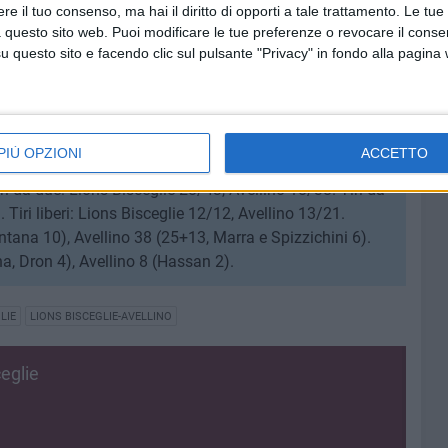
ELLINO 89-67
e il tuo consenso, ma hai il diritto di opporti a tale trattamento. Le tue
 questo sito web. Puoi modificare le tue preferenze o revocare il conse
 26, Enihe 8, Dip 8, Vavoli 12, Giannini 6, Giunta 6, Tibs
questo sito e facendo clic sul pulsante "Privacy" in fondo alla pagina
Nunzi.
Hassan 16, Spizzichini 14, D'Andrea 4, Agbogan 11,
enga. All.: Robustelli.
auro di Bologna.
PIÙ OPZIONI
ACCETTO
ri da due: Lions Bisceglie 28/43, Avellino 18/38. Tiri da
. Tiri liberi: Lions Bisceglie 12/12, Avellino 13/21.
ntana 10), Avellino 38 (25+13, Marra e Spizzichini 6).
na, Dron 4), Avellino 8 (Hassan 2).
LIE
LIONS BISCEGLIE-AVELLINO
eglie