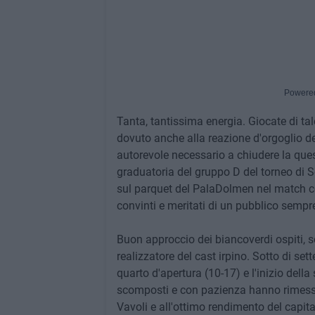
Powere
Tanta, tantissima energia. Giocate di t
dovuto anche alla reazione d'orgoglio degl
autorevole necessario a chiudere la ques
graduatoria del gruppo D del torneo di Se
sul parquet del PalaDolmen nel match con
convinti e meritati di un pubblico semp
Buon approccio dei biancoverdi ospiti, s
realizzatore del cast irpino. Sotto di set
quarto d'apertura (10-17) e l'inizio dell
scomposti e con pazienza hanno rimesso 
Vavoli e all'ottimo rendimento del capi