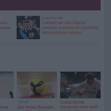
8 AGOSTO 2026
fioso
Latitanti del clan Capriati
asolare
arrestati, le parole del colonnello
Massimiliano Galasso
Coach Davide
VOLLEY
Cuccovillo nello staff
primo
Star Volley Bisceglie,