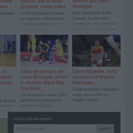
tecnico dei Lions
nferma
sarà B1 per la terza
Bisceglie
leno
stagione consecutiva
Sarà l'assistente di Vito
abruzzese
Il club nerofucsia al lavoro
Console. Confermati il
per regalare soddisfazioni
preparatore fisico Michele
indimenticabili ai tifosi
Falcone e il massaggiatore
Tonio Lopopolo. Felice
Fracchiolla nuovo team
manager
, la
Colpo di mercato dei
Lions Bisceglie, sotto
ttesa:
Lions Bisceglie, arriva
canestro c'è Matteo
onardo
lo sloveno Mark Filip
Marangon
Ivankovic
Il club nerazzurro ingaggia il
lungo classe 2004 ex
Il forte esterno classe 2003
Reggio Calabria
debutterà in Italia con la
ay-guardia
canotta nerazzurra
 leader in
liatoio
Iscriviti alla Newsletter
Iscriviti