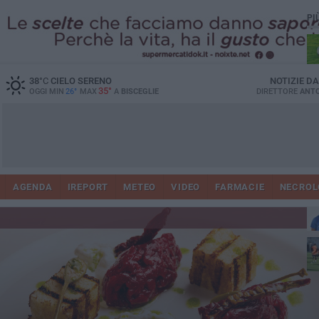
PI
38
°C
CIELO SERENO
NOTIZIE D
35°
OGGI MIN
26°
MAX
A
BISCEGLIE
DIRETTORE
ANTO
AGENDA
IREPORT
METEO
VIDEO
FARMACIE
NECROL