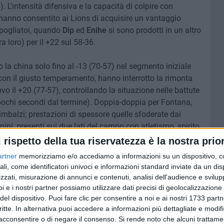
). L'intensità difensiva e la capacità di colpire con
e hanno consentito ai Lions di acquisire un vantaggio
spogliatoi, quando
Dip
ed
Enihe
si sono prodotti in un altro
a loro) per il +22 sul 58-36.
o la china solo fino al -13 (70-57) nel segmento iniziale
 con il giusto temperamento, hanno interrotto la rimonta
vo il +20 (77-57), controllando la situazione nelle battute
ochi secondi dal termine). Doppia-doppia per Fontana,
imbalzi; prestazioni di spessore quelle sfoderate dai
nini, presenti sui due lati del campo con atletismo, spirito
attica e buona personalità. Spazio al biscegliese
l rispetto della tua riservatezza è la nostra prior
 partita.
artner
memorizziamo e/o accediamo a informazioni su un dispositivo, c
ali, come identificatori univoci e informazioni standard inviate da un di
ato, per la comprensibile soddisfazione di tutto
zzati, misurazione di annunci e contenuti, analisi dell'audience e svilupp
gruppo è ben avviato: sarà importante mantenere la
i e i nostri partner possiamo utilizzare dati precisi di geolocalizzazione 
ente, per terra.
del dispositivo. Puoi fare clic per consentire a noi e ai nostri 1733 partn
critte. In alternativa puoi accedere a informazioni più dettagliate e modif
acconsentire o di negare il consenso.
Si rende noto che alcuni trattamen