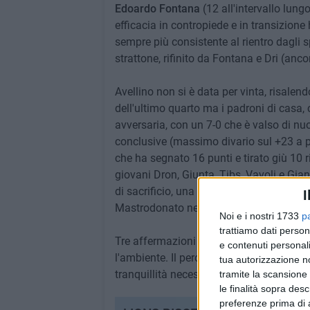
Edoardo Fontana
(12 all'intervallo lungo
efficacia in contropiede e in transizion
sempre più consistente al rientro dagli 
strattone, rifinito da Fontana e Dri (ancor
Avellino non si è data per vinta, risalend
dell'ultimo quarto ma i padroni di casa,
avversaria, con un 7-0 che è valso di nuo
conclusive (massimo divario sul +23 a p
che ha segnato 16 punti e tirato giù 10 r
giovani Dron, Giunta, Tibs, Vavoli e Gian
di sacrificio, una maggiore padronanza t
I
Mastrodonato negli ultimi frangenti della
Noi e i nostri 1733
p
trattiamo dati person
Tre affermazioni consecutive in campion
e contenuti personali
l'ambiente. Il percorso di crescita del 
tua autorizzazione no
tranquillità necessaria e i piedi, naturalm
tramite la scansione 
le finalità sopra des
preferenze prima di 