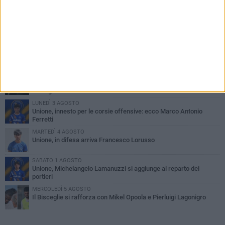
PIÙ LETTI QUESTA SETTIMANA
VENERDÌ 31 LUGLIO
Anna Musci e Carmelo Musci convocati per gli Europei assoluti di
Birmingham
LUNEDÌ 3 AGOSTO
Simone Franceschi, una solida certezza per la Star Volley
Bisceglie
LUNEDÌ 3 AGOSTO
Unione, innesto per le corsie offensive: ecco Marco Antonio
Ferretti
MARTEDÌ 4 AGOSTO
Unione, in difesa arriva Francesco Lorusso
SABATO 1 AGOSTO
Unione, Michelangelo Lamanuzzi si aggiunge al reparto dei
portieri
MERCOLEDÌ 5 AGOSTO
Il Bisceglie si rafforza con Mikel Opoola e Pierluigi Lagonigro