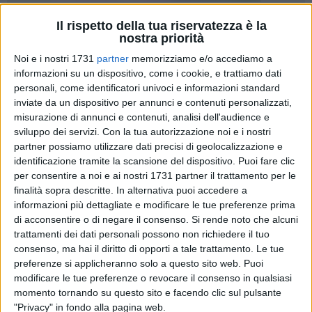
Il rispetto della tua riservatezza è la
13
nostra priorità
Noi e i nostri 1731
partner
memorizziamo e/o accediamo a
informazioni su un dispositivo, come i cookie, e trattiamo dati
IMPORTANTE - La puntata 34 sarà disponibile
personali, come identificatori univoci e informazioni standard
eccezionalmente a mezzogiorno di giovedì 25 maggio.
inviate da un dispositivo per annunci e contenuti personalizzati,
misurazione di annunci e contenuti, analisi dell'audience e
sviluppo dei servizi.
Con la tua autorizzazione noi e i nostri
Riflettori puntati sull'avvincente semifinale Lions-Palestrina
partner possiamo utilizzare dati precisi di geolocalizzazione e
nel nuovo appuntamento con l'unica trasmissione sportiva
identificazione tramite la scansione del dispositivo. Puoi fare clic
della città. La serie è sul 2-2 e mercoledì 24, al PalaDolmen,
per consentire a noi e ai nostri 1731 partner il trattamento per le
avrà luogo il quinto e decisivo confronto per l'accesso alla
finalità sopra descritte. In alternativa puoi accedere a
finale del tabellone C dei playoff del campionato di Serie B di
informazioni più dettagliate e modificare le tue preferenze prima
pallacanestro.
di acconsentire o di negare il consenso.
Si rende noto che alcuni
trattamenti dei dati personali possono non richiedere il tuo
consenso, ma hai il diritto di opporti a tale trattamento. Le tue
Bisceglie e Sicula Leonzio potrebbero qualificarsi a braccetto
preferenze si applicheranno solo a questo sito web. Puoi
per la Final Four scudetto di Serie D. Le due squadre si
modificare le tue preferenze o revocare il consenso in qualsiasi
affronteranno mercoledì pomeriggio al "Gustavo Ventura"
momento tornando su questo sito e facendo clic sul pulsante
nell'ultima gara del triangolare 3.
"Privacy" in fondo alla pagina web.