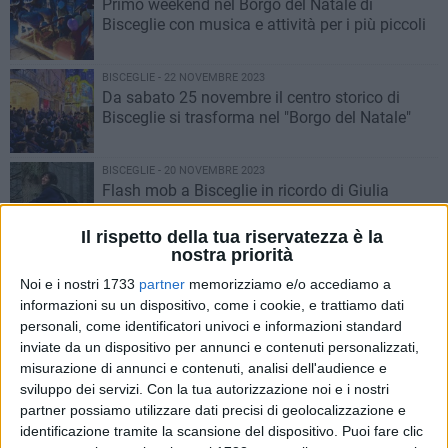
Primo weekend nel Borgo del Natale di
Bisceglie con musica e attività per i più piccoli
BISCEGLIE - 22 NOVEMBRE 2023
Da sabato 25 novembre il centro storico di
Bisceglie si trasforma nel "Borgo del Natale"
BISCEGLIE - 20 NOVEMBRE 2023
Flash mob a Bisceglie in ricordo di Giulia
Cecchettin promosso dall'Associazione Borgo
Antico
Il rispetto della tua riservatezza è la
nostra priorità
BISCEGLIE - 15 NOVEMBRE 2023
Proseguono le attività del movimento Bisceglie
Noi e i nostri 1733
partner
memorizziamo e/o accediamo a
Illuminata
informazioni su un dispositivo, come i cookie, e trattiamo dati
personali, come identificatori univoci e informazioni standard
inviate da un dispositivo per annunci e contenuti personalizzati,
BISCEGLIE - 9 NOVEMBRE 2023
misurazione di annunci e contenuti, analisi dell'audience e
Tommaso Albrizio racconta a Milano il
sviluppo dei servizi.
Con la tua autorizzazione noi e i nostri
progetto Carruba Garden
partner possiamo utilizzare dati precisi di geolocalizzazione e
identificazione tramite la scansione del dispositivo. Puoi fare clic