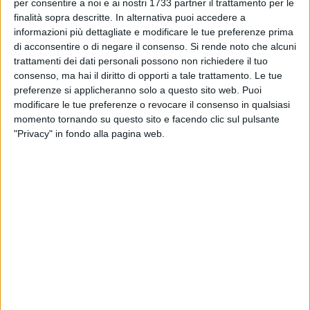
BISCEGLIE - 4 NOVEMBRE 2023
per consentire a noi e ai nostri 1733 partner il trattamento per le
Rete dei diritti, una manifestazione contro la
finalità sopra descritte. In alternativa puoi accedere a
guerra
informazioni più dettagliate e modificare le tue preferenze prima
di acconsentire o di negare il consenso.
Si rende noto che alcuni
trattamenti dei dati personali possono non richiedere il tuo
BISCEGLIE - 2 NOVEMBRE 2023
consenso, ma hai il diritto di opporti a tale trattamento. Le tue
Calici nel Borgo Antico e Avis Bisceglie: si
preferenze si applicheranno solo a questo sito web. Puoi
rinnova la collaborazione per un brindisi
modificare le tue preferenze o revocare il consenso in qualsiasi
solidale
momento tornando su questo sito e facendo clic sul pulsante
BISCEGLIE - 31 OTTOBRE 2023
"Privacy" in fondo alla pagina web.
Taxi sociale gratuito per il cimitero in
occasione della commemorazione dei defunti
BISCEGLIE - 30 OTTOBRE 2023
Calici nel Borgo Antico, i ristoratori del centro
storico pronti per l’edizione 2023
BISCEGLIE - 28 OTTOBRE 2023
Duc Bisceglie, presentazione del corso di
inglese per commercianti e loro dipendenti