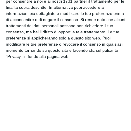
BISCEGLIE - 28 DICEMBRE 2018
per consentire a noi e ai nostri 1731 partner il trattamento per le
Un Presepe vivente tutto da scoprire a Villa
finalità sopra descritte. In alternativa puoi accedere a
Giulia
informazioni più dettagliate e modificare le tue preferenze prima
di acconsentire o di negare il consenso.
Si rende noto che alcuni
trattamenti dei dati personali possono non richiedere il tuo
BISCEGLIE - 15 DICEMBRE 2018
consenso, ma hai il diritto di opporti a tale trattamento. Le tue
Domenica l'inaugurazione del presepe della
preferenze si applicheranno solo a questo sito web. Puoi
parrocchia San Pietro
modificare le tue preferenze o revocare il consenso in qualsiasi
momento tornando su questo sito e facendo clic sul pulsante
MONDO - 14 DICEMBRE 2018
"Privacy" in fondo alla pagina web.
Natale: la speranza costruisce un mondo
nuovo
BISCEGLIE - 3 DICEMBRE 2018
I giovani della Diocesi in ritiro al Seminario
Arcivescovile
BISCEGLIE - 2 DICEMBRE 2018
Inaugurazione del nuovo organo presso la
parrocchia Santa Caterina da Siena