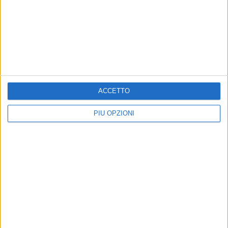
BISCEGLIE - 14 OTTOBRE 2018
Una reliquia di Paolo VI in Cattedrale nel giorno
della sua proclamazione a Santo
Precedente
1
2
...
33
34
35
36
37
...
ACCETTO
Successiva
PIÙ OPZIONI