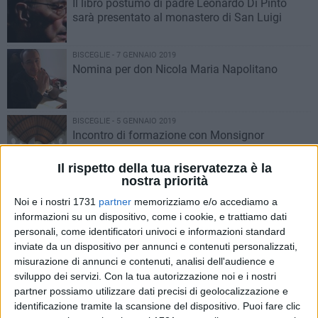
Il libro postumo di padre Leonardo Di Pinto
sarà presentato al monastero di San Luigi
BISCEGLIE - 7 GENNAIO 2019
Nomina per don Nicola Maria Napolitano
BISCEGLIE - 5 GENNAIO 2019
Incontro di formazione con Monsignor
Ricchiuti a Sant'Andrea
Il rispetto della tua riservatezza è la
nostra priorità
PUGLIA - 4 GENNAIO 2019
I primi cinque anni di Monsignor Giovanni
Noi e i nostri 1731
partner
memorizziamo e/o accediamo a
Ricchiuti da vescovo di Altamura-Gravina-
informazioni su un dispositivo, come i cookie, e trattiamo dati
Acquaviva
personali, come identificatori univoci e informazioni standard
inviate da un dispositivo per annunci e contenuti personalizzati,
BISCEGLIE - 29 DICEMBRE 2018
misurazione di annunci e contenuti, analisi dell'audience e
Don Vito Sardaro referente regionale per il
sviluppo dei servizi.
Con la tua autorizzazione noi e i nostri
catecumenato
partner possiamo utilizzare dati precisi di geolocalizzazione e
identificazione tramite la scansione del dispositivo. Puoi fare clic