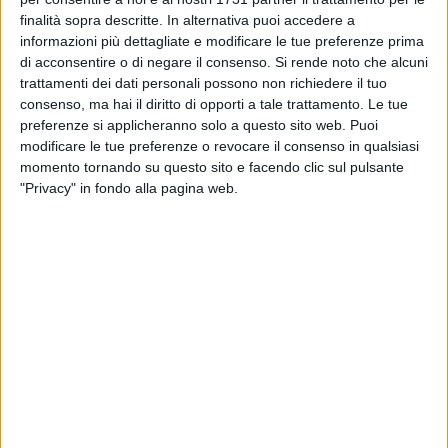
BISCEGLIE - 4 NOVEMBRE 2025
finalità sopra descritte. In alternativa puoi accedere a
Gli studenti della scuola Monterisi in visita alla
Caritas cittadina
informazioni più dettagliate e modificare le tue preferenze prima
di acconsentire o di negare il consenso.
Si rende noto che alcuni
trattamenti dei dati personali possono non richiedere il tuo
BISCEGLIE - 22 SETTEMBRE 2025
consenso, ma hai il diritto di opporti a tale trattamento. Le tue
Un grido di pace dai banchi di scuola: il "San
preferenze si applicheranno solo a questo sito web. Puoi
Giovanni Bosco-Battisti-Ferraris" manifesta per
modificare le tue preferenze o revocare il consenso in qualsiasi
Gaza
momento tornando su questo sito e facendo clic sul pulsante
"Privacy" in fondo alla pagina web.
BISCEGLIE - 12 SETTEMBRE 2025
Restituita alla città e agli studenti la scuola
media Riccardo Monterisi - LE FOTO
BISCEGLIE - 10 SETTEMBRE 2025
Partono i lavori per la nuova mensa alla scuola
Arc. Prof. Caputi
BISCEGLIE - 9 SETTEMBRE 2025
Scuola, il messaggio del Sindaco Angarano
agli studenti