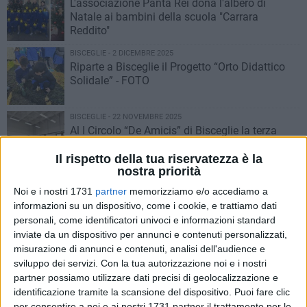
L'associazione Panta Rei dona l'albero di
Natale ai bambini della scuola "Carrara
Reddito"
BISCEGLIE - 2 DICEMBRE 2025
Riparte a Bisceglie il Progetto “Orto Didattico
Solidale” - FOTO
BISCEGLIE - 22 NOVEMBRE 2025
Al I Circolo “De Amicis” di Bisceglie la terza
edizione del progetto sul cinema d’animazione
“La Camera Verde”
Il rispetto della tua riservatezza è la
nostra priorità
BISCEGLIE - 18 NOVEMBRE 2025
Noi e i nostri 1731
partner
memorizziamo e/o accediamo a
“MalAmore”: un incontro per riconoscere e
informazioni su un dispositivo, come i cookie, e trattiamo dati
contrastare la violenza di genere
personali, come identificatori univoci e informazioni standard
inviate da un dispositivo per annunci e contenuti personalizzati,
BISCEGLIE - 12 NOVEMBRE 2025
misurazione di annunci e contenuti, analisi dell'audience e
"Sono più forte io": il cortometraggio del
sviluppo dei servizi.
Con la tua autorizzazione noi e i nostri
biscegliese Giovanni Tortora premiato a
partner possiamo utilizzare dati precisi di geolocalizzazione e
Montecitorio
identificazione tramite la scansione del dispositivo. Puoi fare clic
per consentire a noi e ai nostri 1731 partner il trattamento per le