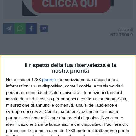
37
A cura di
VITO TROILO
«Non potevamo accettare candidature incoerenti, programmi
poco chiari, l'assenza di una necessaria inversione di rotta
Il rispetto della tua riservatezza è la
nostra priorità
nella classe dirigente». Queste le parole con cui
Enzo
Amendolagine
ha annunciato la scelta di dimettersi da
Noi e i nostri 1733
partner
memorizziamo e/o accediamo a
informazioni su un dispositivo, come i cookie, e trattiamo dati
consigliere comunale e uscire dal Movimento 5 Stelle. «Una
personali, come identificatori univoci e informazioni standard
decisione dolorosa dopo 5 anni di battaglie in consiglio
inviate da un dispositivo per annunci e contenuti personalizzati,
comunale e oltre 10 anni di attivismo ma una scelta
misurazione di annunci e contenuti, analisi dell'audience e
necessaria, visti anche gli scenari che si sono venuti a
sviluppo dei servizi.
Con la tua autorizzazione noi e i nostri
configurare in queste ultime settimane prima delle elezioni
partner possiamo utilizzare dati precisi di geolocalizzazione e
amministrative» ha spiegato.
identificazione tramite la scansione del dispositivo. Puoi fare clic
per consentire a noi e ai nostri 1733 partner il trattamento per le