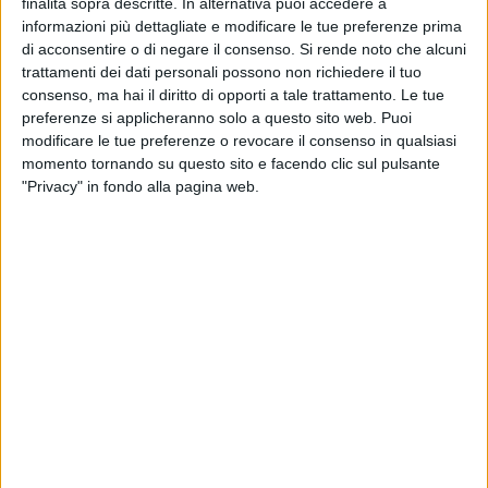
finalità sopra descritte. In alternativa puoi accedere a
«Con gli amici del gruppo politico "Libera il futuro", dopo aver
informazioni più dettagliate e modificare le tue preferenze prima
tentato di offrire alla città un progetto politico alternativo
di acconsentire o di negare il consenso.
Si rende noto che alcuni
nella proposta e innovativo nei volti, avevamo intrapreso un
trattamenti dei dati personali possono non richiedere il tuo
percorso che ci aveva portato a costruire la lista del
consenso, ma hai il diritto di opporti a tale trattamento. Le tue
Movimento 5 Stelle, con ospiti anche alcuni candidati dello
preferenze si applicheranno solo a questo sito web. Puoi
stesso movimento "Libera il futuro". Abbiamo lavorato a una
modificare le tue preferenze o revocare il consenso in qualsiasi
proposta programmatica coraggiosa e discontinua che mi
momento tornando su questo sito e facendo clic sul pulsante
"Privacy" in fondo alla pagina web.
avrebbe visto candidato sindaco, unico fra i contendenti in
campo a non aver mai ricoperto quella carica» ha osservato
l'ormai ex esponente pentastellato.
«Gli organi del Movimento 5 Stelle, cui avevo inviato già a
dicembre la proposta di presentare la mia candidatura senza
alleanze, per mesi hanno preso tempo e nelle ultime
settimane hanno tentato a tutti i costi di farci acconsentire a
un accordo con il Partito Democratico che non eravamo
nelle condizioni di poter accettare per ragioni più volte
espresse.
A una settimana dalla presentazione delle liste, dopo aver