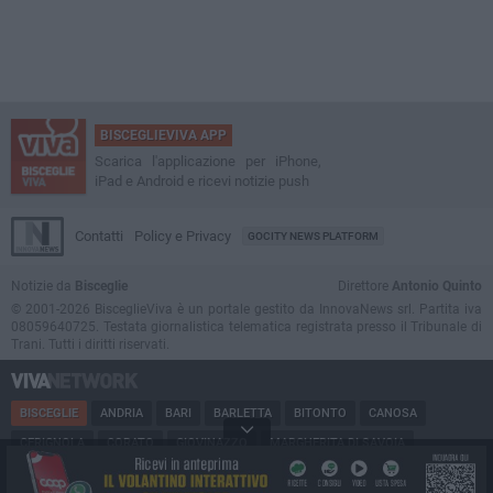
BISCEGLIEVIVA APP
Scarica l'applicazione per iPhone,
iPad e Android e ricevi notizie push
Contatti
Policy e Privacy
GOCITY NEWS PLATFORM
Notizie da
Bisceglie
Direttore
Antonio Quinto
© 2001-2026 BisceglieViva è un portale gestito da InnovaNews srl. Partita iva
08059640725. Testata giornalistica telematica registrata presso il Tribunale di
Trani. Tutti i diritti riservati.
BISCEGLIE
ANDRIA
BARI
BARLETTA
BITONTO
CANOSA
CERIGNOLA
CORATO
GIOVINAZZO
MARGHERITA DI SAVOIA
MINERVINO
MODUGNO
MOLFETTA
PUGLIA
RUVO