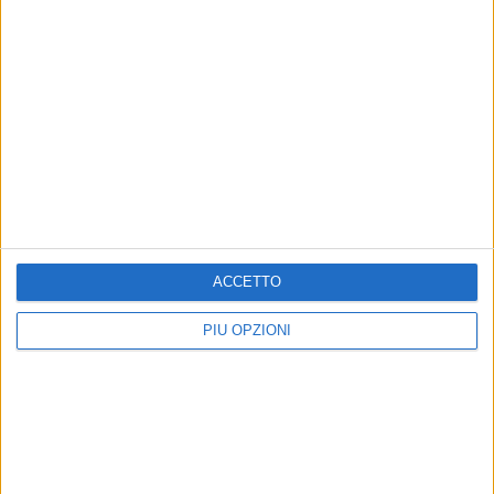
ACCETTO
PIÙ OPZIONI
Altri contenuti a tema