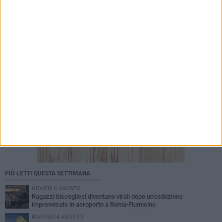
Coppa Italia Serie D, il Bisceglie affronterà il
turno preliminare al "Ventura"
PIÙ LETTI QUESTA SETTIMANA
GIOVEDÌ 6 AGOSTO
Ragazzi biscegliesi diventano virali dopo un'esibizione
improvvisata in aeroporto a Roma-Fiumicino
MARTEDÌ 4 AGOSTO