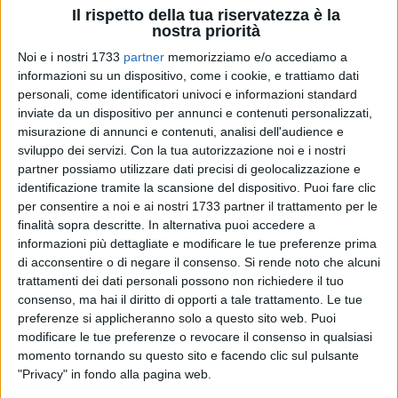
Il rispetto della tua riservatezza è la
nostra priorità
8
Noi e i nostri 1733
partner
memorizziamo e/o accediamo a
informazioni su un dispositivo, come i cookie, e trattiamo dati
personali, come identificatori univoci e informazioni standard
inviate da un dispositivo per annunci e contenuti personalizzati,
L'iniziativa si terrà giovedì 30 gennaio 2025 alle ore 18,00 a
misurazione di annunci e contenuti, analisi dell'audience e
Bisceglie, in Via dei Confezionisti n. 12; ingresso libero con
sviluppo dei servizi.
Con la tua autorizzazione noi e i nostri
prenotazione obbligatoria al 348.04.59.717, fino ad
partner possiamo utilizzare dati precisi di geolocalizzazione e
esaurimento dei posti.
identificazione tramite la scansione del dispositivo. Puoi fare clic
per consentire a noi e ai nostri 1733 partner il trattamento per le
finalità sopra descritte. In alternativa puoi accedere a
Gianluca Veneziani, giornalista RAI - TgR Puglia, modererà
informazioni più dettagliate e modificare le tue preferenze prima
l'incontro. Ospite della serata sarà il filosofo, saggista e
di acconsentire o di negare il consenso.
Si rende noto che alcuni
opinionista italiano Diego Fusaro (Torino, 15 giugno 1983).
trattamenti dei dati personali possono non richiedere il tuo
Laureato in filosofia della storia, fondatore a soli 16 anni del
consenso, ma hai il diritto di opporti a tale trattamento. Le tue
sito filosofico.net che ancora gestisce. Insegna Storia della
preferenze si applicheranno solo a questo sito web. Puoi
filosofia a Milano, presso l'Istituto alti studi strategici e
modificare le tue preferenze o revocare il consenso in qualsiasi
momento tornando su questo sito e facendo clic sul pulsante
politici (Iassp), dove è anche direttore del dipartimento di
"Privacy" in fondo alla pagina web.
Filosofia politica. È attento studioso della storia del