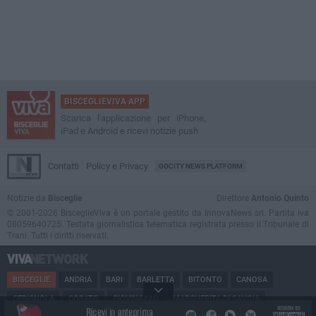
BISCEGLIEVIVA APP
Scarica l'applicazione per iPhone,
iPad e Android e ricevi notizie push
Contatti
Policy e Privacy
GOCITY NEWS PLATFORM
Notizie da
Bisceglie
Direttore
Antonio Quinto
© 2001-2026 BisceglieViva è un portale gestito da InnovaNews srl. Partita iva
08059640725. Testata giornalistica telematica registrata presso il Tribunale di
Trani. Tutti i diritti riservati.
BISCEGLIE
ANDRIA
BARI
BARLETTA
BITONTO
CANOSA
CERIGNOLA
CORATO
GIOVINAZZO
MARGHERITA DI SAVOIA