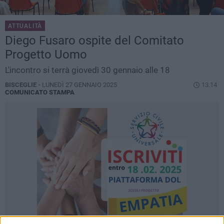
ATTUALITÀ
Diego Fusaro ospite del Comitato
Progetto Uomo
L'incontro si terrà giovedì 30 gennaio alle 18
BISCEGLIE -
LUNEDÌ 27 GENNAIO 2025
13.14
COMUNICATO STAMPA