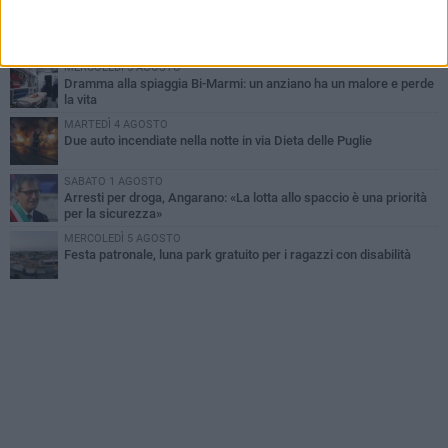
MARTEDÌ 4 AGOSTO
Emergenza caldo, il Comune di Bisceglie attiva i "rifugi climatici"
MERCOLEDÌ 5 AGOSTO
Dramma alla spiaggia Bi-Marmi: un anziano ha un malore e perde
la vita
MARTEDÌ 4 AGOSTO
Due auto incendiate nella notte in via Dieta delle Puglie
SABATO 1 AGOSTO
Arresti per droga, Angarano: «La lotta allo spaccio è una priorità
per la sicurezza»
MERCOLEDÌ 5 AGOSTO
Festa patronale, luna park gratuito per i ragazzi con disabilità