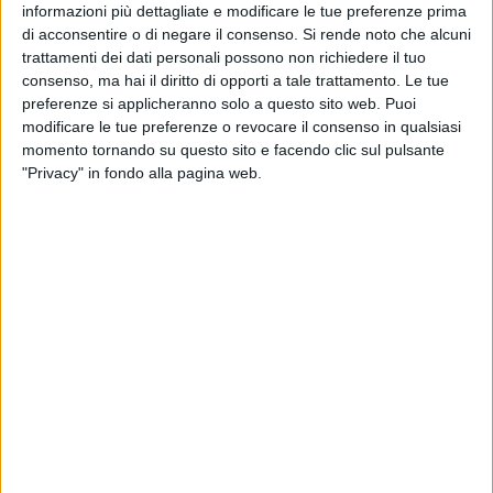
mondo.
informazioni più dettagliate e modificare le tue preferenze prima
di acconsentire o di negare il consenso.
Si rende noto che alcuni
trattamenti dei dati personali possono non richiedere il tuo
Grazie al cospicuo investimento statale nell'educazione, le
consenso, ma hai il diritto di opporti a tale trattamento. Le tue
scuole islandesi sono dotate di attrezzature all'avanguardia
preferenze si applicheranno solo a questo sito web. Puoi
e spazi polifunzionali in cui gli studenti svolgono svariate
modificare le tue preferenze o revocare il consenso in qualsiasi
attività che spaziano dall'artigianato, alla musica, all'arte,
momento tornando su questo sito e facendo clic sul pulsante
all'economia domestica, oltre alle tradizionali materie
"Privacy" in fondo alla pagina web.
scolastiche.
Molteplici sono stati gli spunti di riflessione offerti,
attraverso queste visite, allo staff della "Riccardo Monterisi",
dalla personalizzazione dell'insegnamento al rispetto dei
diversi stili e tempi di apprendimento degli alunni che
quotidianamente vivono in un ambiente accogliente e
stimolante in cui l'ansia e lo stress sembrano essere banditi.
Un'esperienza che le corsiste della Monterisi dissemineranno
nella propria scuola, stimolando riflessioni ed iniziative che
possano migliorare anche la realtà scolastica biscegliese.