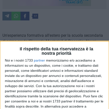
17
Un'esperienza formativa all'estero per la scuola secondaria
di primo grado "Riccardo Monterisi" di Bisceglie. Alcuni
componenti dello staff dell'istituto, insieme al dirigente
Il rispetto della tua riservatezza è la
scolastico professoressa
Lucia Scarcelli
, ha aderito al
nostra priorità
progetto Ka1 "Teachers in the cloud", consistente nella
Noi e i nostri 1733
partner
memorizziamo e/o accediamo a
partecipazione al corso di formazione "Structured
informazioni su un dispositivo, come i cookie, e trattiamo dati
educational visit to schools/institutes & training seminars"
personali, come identificatori univoci e informazioni standard
inviate da un dispositivo per annunci e contenuti personalizzati,
tenutosi questo mese a Reykjavík, capitale dell'Islanda.
misurazione di annunci e contenuti, analisi dell'audience e
sviluppo dei servizi.
Con la tua autorizzazione noi e i nostri
Oltre a seminari specifici sull'argomento tenutisi
partner possiamo utilizzare dati precisi di geolocalizzazione e
all'Università di Reykjavik, il corso ha offerto l'opportunità di
identificazione tramite la scansione del dispositivo. Puoi fare clic
visitare delle scuole locali per approfondire le caratteristiche
per consentire a noi e ai nostri 1733 partner il trattamento per le
e le peculiarità di un sistema educativo fra i più apprezzati al
finalità sopra descritte. In alternativa puoi accedere a