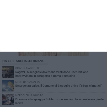
PIÙ LETTI QUESTA SETTIMANA
GIOVEDÌ 6 AGOSTO
Ragazzi biscegliesi diventano virali dopo un'esibizione
improvvisata in aeroporto a Roma-Fiumicino
MARTEDÌ 4 AGOSTO
Emergenza caldo, il Comune di Bisceglie attiva i "rifugi climatici"
MERCOLEDÌ 5 AGOSTO
Dramma alla spiaggia Bi-Marmi: un anziano ha un malore e perde
la vita