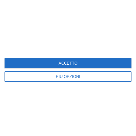
ACCETTO
PIÙ OPZIONI
Altri contenuti a tema