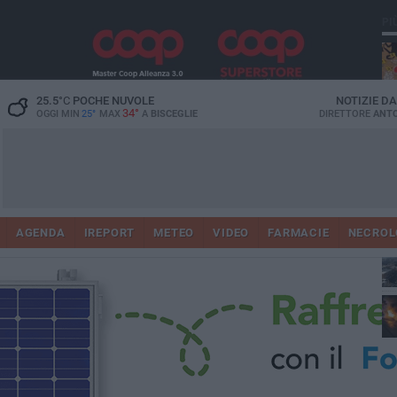
PI
25.5
°C
POCHE NUVOLE
NOTIZIE D
34°
OGGI MIN
25°
MAX
A
BISCEGLIE
DIRETTORE
ANTO
AGENDA
IREPORT
METEO
VIDEO
FARMACIE
NECROL