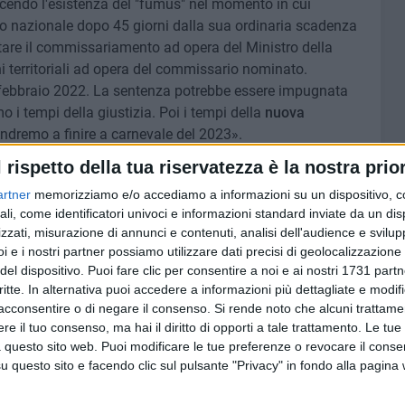
scendo l'esistenza del "fumus" nel momento in cui
io nazionale dopo 45 giorni dalla sua ordinaria scadenza
re il commissariamento ad opera del Ministro della
ni territoriali ad opera del commissario nominato.
25 febbraio 2022. La sentenza potrebbe essere impugnata
 i tempi della giustizia. Poi i tempi della
nuova
 Andremo a finire a carnevale del 2023».
l rispetto della tua riservatezza è la nostra prior
rché il rischio concreto è di un ulteriore slittamento. «L'11
artner
memorizziamo e/o accediamo a informazioni su un dispositivo, c
a Roma - l'assemblea dei presidenti durante la quale il
ali, come identificatori univoci e informazioni standard inviate da un di
e Cunsolo hanno esposto la versione dei fatti secondo il
zzati, misurazione di annunci e contenuti, analisi dell'audience e svilupp
dell'opposizione all'istanza di sospensiva redatta dal
i e i nostri partner possiamo utilizzare dati precisi di geolocalizzazione 
to, il presidente Miani ha dato lettura della
del dispositivo. Puoi fare clic per consentire a noi e ai nostri 1731 partn
cetta
, pervenuta in mattinata, che condizionava il ritiro del
critte. In alternativa puoi accedere a informazioni più dettagliate e modif
lio nazionale; il Presidente Miani, ritenendo questa missiva
acconsentire o di negare il consenso.
Si rende noto che alcuni trattamen
e il tuo consenso, ma hai il diritto di opporti a tale trattamento. Le tue
mandanti non meglio precisati, ha ribadito la correttezza
 questo sito web. Puoi modificare le tue preferenze o revocare il conse
onale sottolineando che tutte le decisioni assunte sono
questo sito e facendo clic sul pulsante "Privacy" in fondo alla pagina
vigilante, e ha concluso manifestando la propria ferma
lcun ricatto anche se, nell'interesse della professione