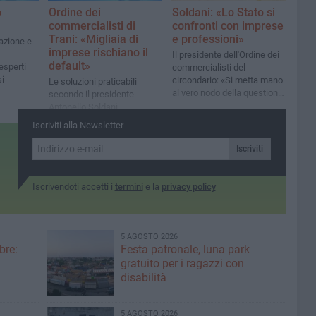
o
Ordine dei
Soldani: «Lo Stato si
commercialisti di
confronti con imprese
Trani: «Migliaia di
e professioni»
azione e
imprese rischiano il
Il presidente dell'Ordine dei
default»
esperti
commercialisti del
si
circondario: «Si metta mano
Le soluzioni praticabili
al vero nodo della questione:
secondo il presidente
il peso intollerabile del
Antonello Soldani
prelievo fiscale e
Iscriviti alla Newsletter
previdenziale»
Iscriviti
Iscrivendoti accetti i
termini
e la
privacy policy
5 AGOSTO 2026
bre:
Festa patronale, luna park
gratuito per i ragazzi con
disabilità
5 AGOSTO 2026