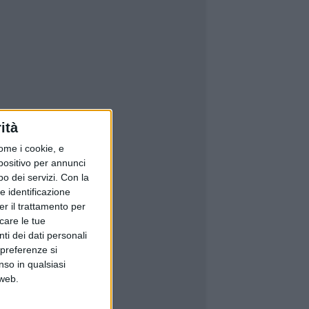
ità
ome i cookie, e
spositivo per annunci
o dei servizi.
Con la
e identificazione
er il trattamento per
icare le tue
ti dei dati personali
 preferenze si
nso in qualsiasi
 web.