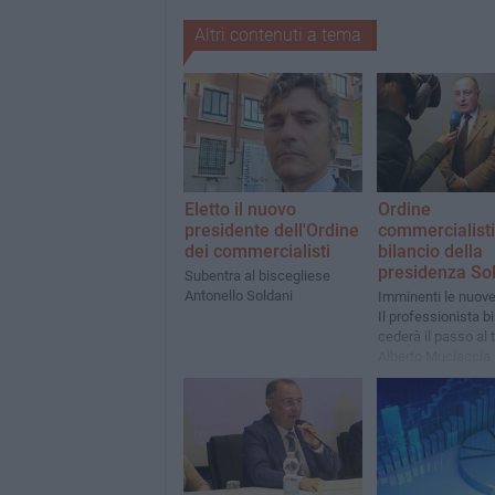
Altri contenuti a tema
Eletto il nuovo
Ordine
presidente dell'Ordine
commercialisti,
dei commercialisti
bilancio della
presidenza So
Subentra al biscegliese
Antonello Soldani
Imminenti le nuove 
Il professionista b
cederà il passo al 
Alberto Muciaccia