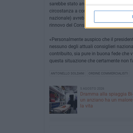
sarebbe stato anche disponibile - per la
circostanza a condizione che le sue pers
nazionale) avrebbero fatto ridurre i tempi d
rinnovo del Consiglio nazionale. Ora at
«Personalmente auspico che il presidente
nessuno degli attuali consiglieri nazional
contribuito, sia pure in buona fede che v
questa situazione che certamente non fa
ANTONELLO SOLDANI
ORDINE COMMERCIALISTI
5 AGOSTO 2026
Dramma alla spiaggia Bi
un anziano ha un malore
la vita