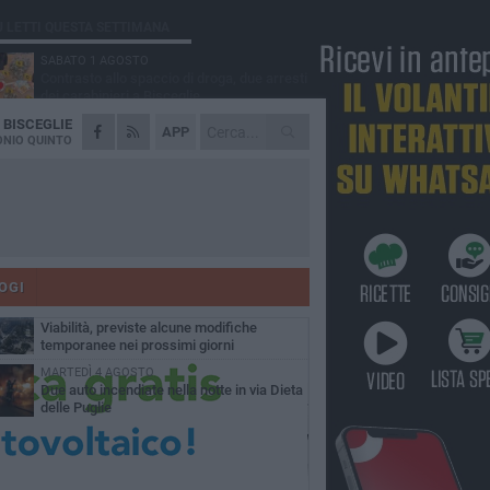
Ù LETTI QUESTA SETTIMANA
SABATO 1 AGOSTO
Contrasto allo spaccio di droga, due arresti
dei carabinieri a Bisceglie
A
BISCEGLIE
VENERDÌ 31 LUGLIO
APP
Torna l'appuntamento con la Pastasciutta
NIO QUINTO
antifascista a Bisceglie
MARTEDÌ 4 AGOSTO
Emergenza caldo, il Comune di Bisceglie
attiva i "rifugi climatici"
MERCOLEDÌ 5 AGOSTO
Dramma alla spiaggia Bi-Marmi: un
anziano ha un malore e perde la vita
OGI
VENERDÌ 31 LUGLIO
Viabilità, previste alcune modifiche
temporanee nei prossimi giorni
MARTEDÌ 4 AGOSTO
Due auto incendiate nella notte in via Dieta
delle Puglie