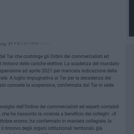
d by
el Tar che costringe gli Ordini dei commercialisti ed
re il rinnovo delle cariche elettive. La scadenza del mandato
sospensione ad aprile 2021 per mancata indicazione della
rale. A luglio impugnativa al Tar per la decadenza del
azio concede la sospensiva, confermata dal Tar in sede
siglio dell'Ordine dei commercialisti ed esperti contabili
, che ha riassunto la vicenda a beneficio dei colleghi: «Il
ottobre scorso, ha confermato in maniera collegiale, la
l rinnovo degli organi istituzionali territoriali, già