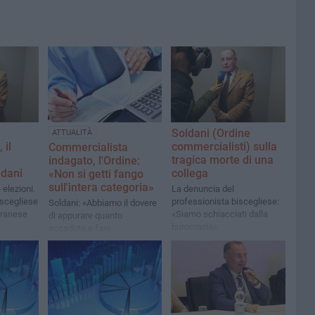
Soldani (Ordine
ATTUALITÀ
 il
commercialisti) sulla
Commercialista
tragica morte di una
indagato, l'Ordine:
ldani
collega
«Non si getti fango
sull'intera categoria»
elezioni.
La denuncia del
iscegliese
professionista biscegliese:
Soldani: «Abbiamo il dovere
tranese
«Siamo schiacciati dalla
di appurare quanto
burocrazia»
accaduto e fare
eventualmente pulizia»