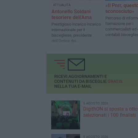
«Il Pnrr, quest
ATTUALITÀ
sconosciuto»
Antonello Soldani
tesoriere dell'Ama
Percorso di inform
formazione per i
Prestigioso incarico incarico
commercialisti ed 
internazionale per il
contabili bisceglie
biscegliese, presidente
dell’Ordine dei
Commercialisti di Trani
RICEVI AGGIORNAMENTI E
CONTENUTI DA BISCEGLIE
GRATIS
NELLA TUA E-MAIL
5 AGOSTO 2026
DigithON si sposta a otto
selezionati i 100 finalisti
5 AGOSTO 2026