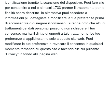
identificazione tramite la scansione del dispositivo. Puoi fare clic
Angarano
, il sindaco di Terlizzi,
Michelangelo
De Chirico
, il
per consentire a noi e ai nostri 1733 partner il trattamento per le
sindaco di Ruvo di Puglia,
Pasquale Chieco
, il sindaco di
finalità sopra descritte. In alternativa puoi accedere a
Giovinazzo,
Michele Sollecito
e l'assessore ai Lavori
informazioni più dettagliate e modificare le tue preferenze prima
di acconsentire o di negare il consenso.
Si rende noto che alcuni
Pubblici del Comune di Bitonto,
Giuseppe Santoruvo
, in
trattamenti dei dati personali possono non richiedere il tuo
rappresentanza del primo cittadino Francesco Ricci.
consenso, ma hai il diritto di opporti a tale trattamento. Le tue
preferenze si applicheranno solo a questo sito web. Puoi
Ciascun primo cittadino ha esposto i vantaggi di cui i singoli
modificare le tue preferenze o revocare il consenso in qualsiasi
Comuni, pronti a fare rete, potranno godere grazie alla
ZES
momento tornando su questo sito e facendo clic sul pulsante
unica
.
"Privacy" in fondo alla pagina web.
Di seguito le
interviste
ai sindaci e a Tammacco a cura della
redazione.