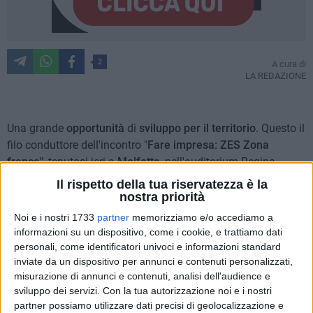
2
A cura di
LA REDAZIONE
Una grande
opportunità
di
sviluppo per il territorio
. Questo il
filo conduttore dell'incontro "
Fare impresa: ZES Zona
franca"
, tenutosi ieri a
Molfetta
, nell'auditorium Regina
Pacis.
Il rispetto della tua riservatezza è la
nostra priorità
A presenziare al confronto pubblico, guidato dal
Noi e i nostri 1733
partner
memorizziamo e/o accediamo a
commissario straordinario del governo per la ZES Adriatica
informazioni su un dispositivo, come i cookie, e trattiamo dati
Puglia-Molise, l'ingegner
Manlio Guadagnuolo
e dal
personali, come identificatori univoci e informazioni standard
inviate da un dispositivo per annunci e contenuti personalizzati,
consigliere regionale e vicepresidente Commissione bilancio,
misurazione di annunci e contenuti, analisi dell'audience e
Saverio Tammacco
, i sindaci del circondario. Oltre al
sviluppo dei servizi.
Con la tua autorizzazione noi e i nostri
sindaco di Molfetta,
Tommaso Minervini,
durante la serata
partner possiamo utilizzare dati precisi di geolocalizzazione e
sono intervenuti anche il sindaco di Bisceglie,
Angelantonio