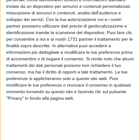
inviate da un dispositivo per annunci e contenuti personalizzati,
misurazione di annunci e contenuti, analisi dell'audience e
sviluppo dei servizi.
Con la tua autorizzazione noi e i nostri
6
partner possiamo utilizzare dati precisi di geolocalizzazione e
identificazione tramite la scansione del dispositivo. Puoi fare clic
per consentire a noi e ai nostri 1731 partner il trattamento per le
Il sindaco facente funzioni Vittorio Fata ha visitato il cantiere
finalità sopra descritte. In alternativa puoi accedere a
informazioni più dettagliate e modificare le tue preferenze prima
del plesso del rione Salnitro in compagnia del dirigente
di acconsentire o di negare il consenso.
Si rende noto che alcuni
scolastice, di alcuni docenti e dell'architetto Giacomo
trattamenti dei dati personali possono non richiedere il tuo
Losapio, dirigente dell'Ufficio Tecnico Comunale.
consenso, ma hai il diritto di opporti a tale trattamento. Le tue
preferenze si applicheranno solo a questo sito web. Puoi
«Ho sollecitato i rappresentanti dell'azienda appaltatrice a
modificare le tue preferenze o revocare il consenso in qualsiasi
concludere nel più breve tempo possibile questa importante
momento tornando su questo sito e facendo clic sul pulsante
opera, per consentire un rapido trasferimento di tutto il
"Privacy" in fondo alla pagina web.
materiale scolastico nella nuova sede» ha affermato Fata.
5 AGOSTO 2026
Dramma alla spiaggia Bi-Marmi: un anziano
ha un malore e perde la vita