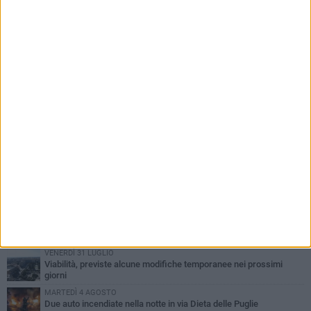
PIÙ LETTI QUESTA SETTIMANA
SABATO 1 AGOSTO
Contrasto allo spaccio di droga, due arresti dei carabinieri a
Bisceglie
VENERDÌ 31 LUGLIO
Torna l'appuntamento con la Pastasciutta antifascista a Bisceglie
MARTEDÌ 4 AGOSTO
Emergenza caldo, il Comune di Bisceglie attiva i "rifugi climatici"
MERCOLEDÌ 5 AGOSTO
Dramma alla spiaggia Bi-Marmi: un anziano ha un malore e perde
la vita
VENERDÌ 31 LUGLIO
Viabilità, previste alcune modifiche temporanee nei prossimi
giorni
MARTEDÌ 4 AGOSTO
Due auto incendiate nella notte in via Dieta delle Puglie