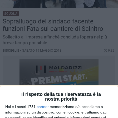
SCUOLA
Sopralluogo del sindaco facente
funzioni Fata sul cantiere di Salnitro
Sollecito all'impresa affinché concluda l'opera nel più
breve tempo possibile
BISCEGLIE -
SABATO 19 MAGGIO 2018
9.32
Il rispetto della tua riservatezza è la
nostra priorità
Noi e i nostri 1731
partner
memorizziamo e/o accediamo a
informazioni su un dispositivo, come i cookie, e trattiamo dati
personali, come identificatori univoci e informazioni standard