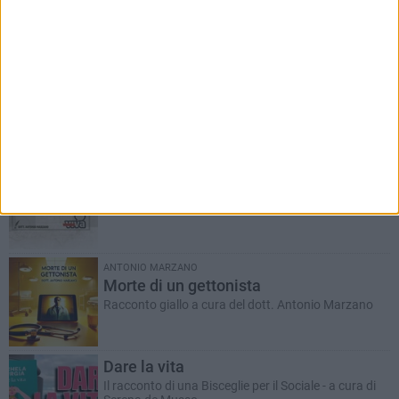
RUBRICHE AGGIORNATE DI RECENTE
Il Ponte dell'Almà
Romanzo a puntate a cura del dott. Antonio
Marzano
ANTONIO MARZANO
Morte di un gettonista
Racconto giallo a cura del dott. Antonio Marzano
Dare la vita
Il racconto di una Bisceglie per il Sociale - a cura di