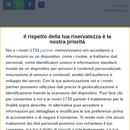
9
A cura di
VITO TROILO
In tempi non sospetti, quando ho avuto l'occasione di
Il rispetto della tua riservatezza è la
visitare Caposele, piccolo comune di 4000 abitanti in
nostra priorità
provincia di Avellino, mi era persino passata per la testa
Noi e i nostri 1733
partner
memorizziamo e/o accediamo a
l'idea di suggerire un gemellaggio con Bisceglie. Martedì
informazioni su un dispositivo, come i cookie, e trattiamo dati
pomeriggio, in uno di quei momenti di autentico cazzeggio
personali, come identificatori univoci e informazioni standard
che alle volte ci si concede per staccare dal lungo lavoro in
inviate da un dispositivo per annunci e contenuti personalizzati,
redazione, ho ricordato quel viaggio e le fantastiche
misurazione di annunci e contenuti, analisi dell'audience e
sensazioni provate nell'ammirare le sorgenti del Sele, il fiume
sviluppo dei servizi.
Con la tua autorizzazione noi e i nostri
partner possiamo utilizzare dati precisi di geolocalizzazione e
campano che alimenta l'Acquedotto Pugliese.
identificazione tramite la scansione del dispositivo. Puoi fare clic
per consentire a noi e ai nostri 1733 partner il trattamento per le
Aqp: tre letterine apparentemente insignificanti che messe
finalità sopra descritte. In alternativa puoi accedere a
insieme assumono una rilevanza notevole per la vita
informazioni più dettagliate e modificare le tue preferenze prima
quotidiana di milioni di persone e un peso specifico non
di acconsentire o di negare il consenso.
Si rende noto che alcuni
indifferente negli equilibri politici della regione Puglia.
trattamenti dei dati personali possono non richiedere il tuo
consenso, ma hai il diritto di opporti a tale trattamento. Le tue