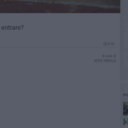
 entrare?
0.51
A cura di
VITO TROILO
PI