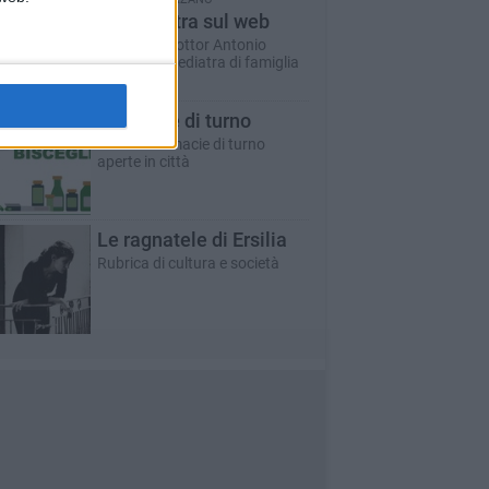
Un pediatra sul web
A cura del dottor Antonio
Marzano - pediatra di famiglia
Farmacie di turno
Tutte le farmacie di turno
aperte in città
Le ragnatele di Ersilia
Rubrica di cultura e società