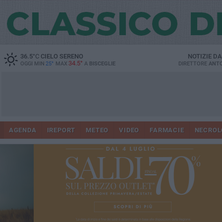
36.5
°C
CIELO SERENO
NOTIZIE D
34.5°
OGGI MIN
25°
MAX
A
BISCEGLIE
DIRETTORE
ANTO
AGENDA
IREPORT
METEO
VIDEO
FARMACIE
NECROL