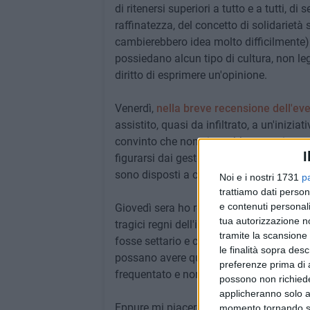
di ritenersi superiori a tutto e a tutti, di 
raffinatezza, del concetto di solidarietà
cambierebbero idea molto difficilmente) 
possiedano alcun tipo di cultura, non le
diritto di esprimere un'opinione.
Venerdì,
nella breve recensione dell'eve
assistito, quasi da infiltrato, a un'inizia
convinto che non ci sarebbero stati comm
I
figurarsi dai gestori del giardino botanic
sono disposti a confrontarsi con gli altri,
Noi e i nostri 1731
p
trattiamo dati person
e contenuti personali
Giovedì sera ho respirato l'aria di suppo
tua autorizzazione no
tragici regni dell'inconcludenza di una
tramite la scansione 
fosse settario e contro qualcuno. Gente 
le finalità sopra des
possano avere qualcosa da dire anche 
preferenze prima di 
frequentato e non frequentano determin
possono non richieder
applicheranno solo a
Eppure mi piacerebbe fare qualcosa, con l'
momento tornando su 