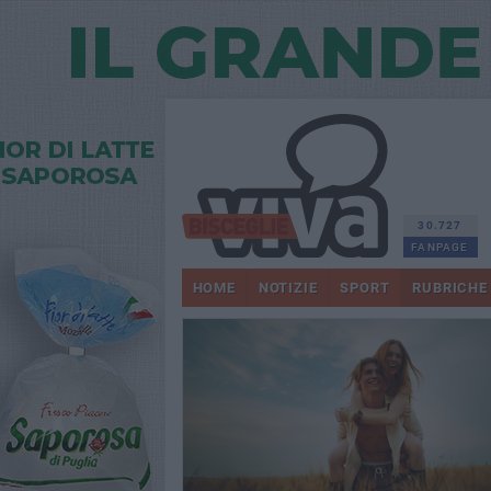
30.727
FANPAGE
HOME
NOTIZIE
SPORT
RUBRICHE