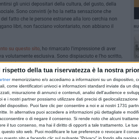
sentirsi gli unici depositari della cultura, del gusto, della
 sociale. Sono convinti (e ho la netta sensazione che
del fatto che le persone estranee alla loro cerchia non
ggano libri, non facciano volontariato, non abbiano il
RU
nto su questo sito
, ho rimarcato l'impressione di aver
tiva volutamente esclusiva. Sono dispiaciuto e l'ho scritto,
enti da parte degli organizzatori della lettura poetica,
l rispetto della tua riservatezza è la nostra prior
o. I radical chic sono bravissimi a far finta di nulla e non
 perché li ritengono inferiori.
artner
memorizziamo e/o accediamo a informazioni su un dispositivo, c
ali, come identificatori univoci e informazioni standard inviate da un di
zzati, misurazione di annunci e contenuti, analisi dell'audience e svilupp
nenza tipica delle mai rimpiante fabbriche di Nichi, i
i e i nostri partner possiamo utilizzare dati precisi di geolocalizzazione 
 generazione incapace di immaginare un futuro che non
del dispositivo. Puoi fare clic per consentire a noi e ai nostri 1731 partn
purtroppo incurante del fatto che ragazzi e ragazze
critte. In alternativa puoi accedere a informazioni più dettagliate e modif
se non portano determinati cognomi, non hanno
acconsentire o di negare il consenso.
Si rende noto che alcuni trattamen
ate scuole.
e il tuo consenso, ma hai il diritto di opporti a tale trattamento. Le tue
 questo sito web. Puoi modificare le tue preferenze o revocare il conse
approccio che utilizzo in tutti gli altri campi della vita,
questo sito e facendo clic sul pulsante "Privacy" in fondo alla pagina