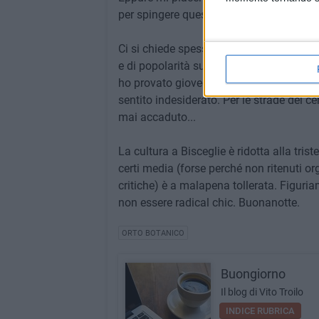
per spingere queste iniziative tutt'altro 
Ci si chiede spesso per quale motivo la c
e di popolarità sul web. Una risposta con
ho provato giovedì nel seguire l'evento pr
sentito indesiderato. Per le strade del c
mai accaduto...
La cultura a Bisceglie è ridotta alla tris
certi media (forse perché non ritenuti or
critiche) è a malapena tollerata. Figuri
non essere radical chic. Buonanotte.
ORTO BOTANICO
Buongiorno
Il blog di Vito Troilo
INDICE RUBRICA