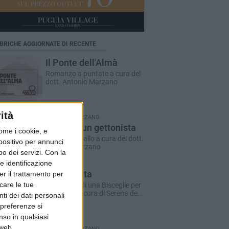
BRICHE AGGIORNATE DI RECENTE
Il Ponte dell'Almà
Romanzo a puntate a cura del
dott. Antonio Marzano
ità
ANTONIO MARZANO
Morte di un gettonista
ome i cookie, e
Racconto giallo a cura del dott.
spositivo per annunci
Antonio Marzano
o dei servizi.
Con la
e identificazione
Dare la vita
er il trattamento per
icare le tue
Il racconto di una Bisceglie per
il Sociale - a cura di Serena de
ti dei dati personali
Musso
 preferenze si
nso in qualsiasi
 web.
ANTONIO MARZANO