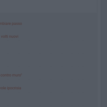
ambiare passo
i volti nuovi
o contro muro"
ole ipocrisia