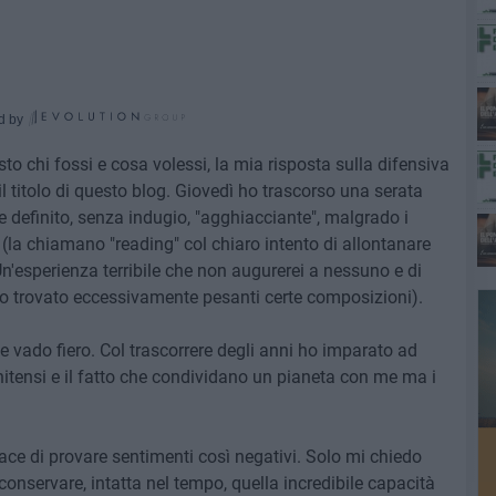
d by
o chi fossi e cosa volessi, la mia risposta sulla difensiva
il titolo di questo blog. Giovedì ho trascorso una serata
 definito, senza indugio, "agghiacciante", malgrado i
 (la chiamano "reading" col chiaro intento di allontanare
Un'esperienza terribile che non augurerei a nessuno e di
ho trovato eccessivamente pesanti certe composizioni).
e vado fiero. Col trascorrere degli anni ho imparato ad
unitensi e il fatto che condividano un pianeta con me ma i
pace di provare sentimenti così negativi. Solo mi chiedo
onservare, intatta nel tempo, quella incredibile capacità