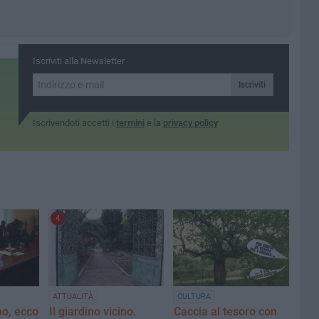
Iscriviti alla Newsletter
Iscriviti
Iscrivendoti accetti i
termini
e la
privacy policy
4
ATTUALITÀ
CULTURA
ino, ecco
Il giardino vicino.
Caccia al tesoro con