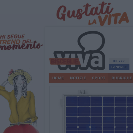
30.727
FANPAGE
HOME
NOTIZIE
SPORT
RUBRICHE