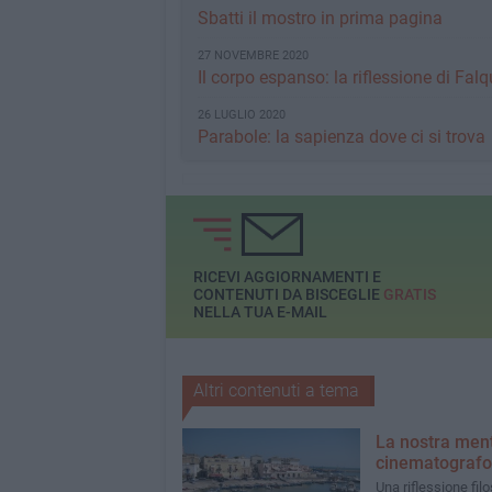
Sbatti il mostro in prima pagina
27 NOVEMBRE 2020
Il corpo espanso: la riflessione di Fal
26 LUGLIO 2020
Parabole: la sapienza dove ci si trova
RICEVI AGGIORNAMENTI E
CONTENUTI DA BISCEGLIE
GRATIS
NELLA TUA E-MAIL
Altri contenuti a tema
La nostra men
cinematografo
Una riflessione filo