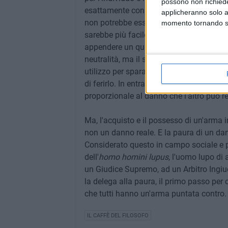
possono non richieder
esattamente con lo strumento-arma. Infat
applicheranno solo a
non potrebbe essere utilizzato per altro
momento tornando su 
sarebbe più facile e più sicuro utilizzare
appendere un quadro o per rompere la t
neutralità, ma il suo utilizzo è caratteri
utilizzo per sparare a qualcuno. E se sp
di ferirlo. In entrambi i casi, reco semp
proporzionale al danno che l'altro può r
Ma, l'acquisto e il possesso di un'arma 
non un danno reale. E la paura di un da
Considerato questo in campo sociale e po
dell'
homo homini lupus
, l'uomo lupo di a
un Giudice Supremo, ad un Arbitro Ingiud
la delega alla paura, il primo passo per c
che tutti hanno un'arma puntata contro. 
IL CAFFÈ DEL FILOSOFO