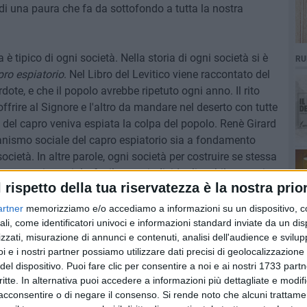
i una paura che fa da sottofondo a tutta la nostra
è tipico di ogni società. Nella storia di ogni società si è
RU
ro espiatorio
. Nel Libro del Levitico viene raccontato del
te, e che il popolo avrebbe ripetuto ogni anno. Il rito
ffrire al Signore e l'altro da mandare nel deserto con tutte
io del capro veniva espiata la colpa del popolo. Renè Girard
anismo sociale del capro espiatorio sia a fondamento
società. In altre parole, ogni società per costruire se stessa
na categoria sociale, facilmente individualizzabile, su cui
l rispetto della tua riservatezza è la nostra prior
 capro espiatorio, oggi, sono i migranti, di cui il nostro
ome coloro che scendono da un barcone, che vengono a
artner
memorizziamo e/o accediamo a informazioni su un dispositivo, c
modo, neutralizzare. Ma, oltre ai migranti, al
ali, come identificatori univoci e informazioni standard inviate da un di
zzati, misurazione di annunci e contenuti, analisi dell'audience e svilupp
o anche il porto d'armi.
i e i nostri partner possiamo utilizzare dati precisi di geolocalizzazione 
del dispositivo. Puoi fare clic per consentire a noi e ai nostri 1733 partn
utto strumenti. Ora, la tradizione filosofica ci ha
critte. In alternativa puoi accedere a informazioni più dettagliate e modif
 è neutrale. Ciò che rende uno strumento utile o dannoso
acconsentire o di negare il consenso.
Si rende noto che alcuni trattamen
 la sua essenza. Tuttavia, questa tradizione non funziona