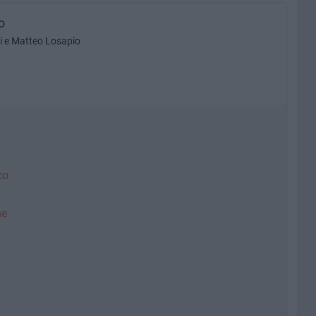
o
hi e Matteo Losapio
co
ne