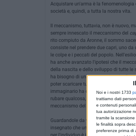
Acquistare un'arma è la fenomenologia d
società e, quindi, a tutta la nostra vita.
Il meccanismo, tuttavia, non è nuovo, ma 
sempre innescato il meccanismo del
cap
rito compiuto da Aronne, il sommo sacerdo
consiste nel prendere due capri, uno da o
le colpe e i peccati del popolo. Nell'esil
ha anche avanzato l'ipotesi che il mecc
della nascita e dello sviluppo di tutte le 
ha bisogno di un
capro espiatorio
, di u
I
poter scaricare tutte le colpe. Il classico
immaginario ha chiara la percezione c
Noi e i nostri 1733
p
rubare qualcosa, che bisogna, in qualche 
trattiamo dati person
e contenuti personali
meccanismo del capro espiatorio è legat
tua autorizzazione no
tramite la scansione 
Guardandole da vicino, le armi sono anzit
le finalità sopra des
insegnato che uno strumento, di per sé,
preferenze prima di 
per l'individuo è il suo utilizzo più che