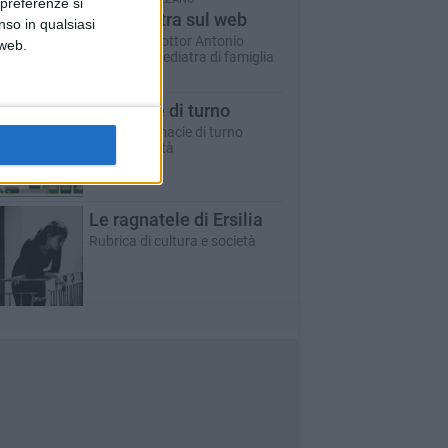
 preferenze si
Un pediatra sul web
nso in qualsiasi
A cura del dottor Antonio
 web.
Marzano - pediatra di famiglia
Farmacie di turno
Tutte le farmacie di turno
aperte in città
Le ragnatele di Ersilia
Rubrica di cultura e società