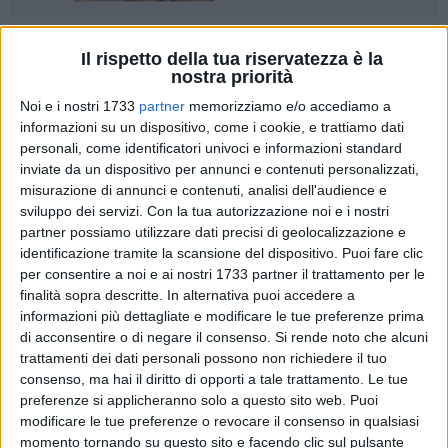
5
A cura di
Il rispetto della tua riservatezza è la
DARIO GURASHI-MATTEO LOSAPIO
nostra priorità
Noi e i nostri 1733
partner
memorizziamo e/o accediamo a
informazioni su un dispositivo, come i cookie, e trattiamo dati
Da qualche mese si parla in città del nostro progetto
personali, come identificatori univoci e informazioni standard
riguardante una torre: o meglio, del logo che ricorda una
inviate da un dispositivo per annunci e contenuti personalizzati,
torre, progettata molti anni fa ma mai realizzata, e che ha a
misurazione di annunci e contenuti, analisi dell'audience e
che fare con Bisceglie, la nostra città: il logo della torre si
sviluppo dei servizi.
Con la tua autorizzazione noi e i nostri
partner possiamo utilizzare dati precisi di geolocalizzazione e
riferisce al
Monumento alla Terza Internazionale,
creato nel
identificazione tramite la scansione del dispositivo. Puoi fare clic
1919 dall'artista russo Vladimir Tatlin.
per consentire a noi e ai nostri 1733 partner il trattamento per le
finalità sopra descritte. In alternativa puoi accedere a
Tuttavia, lo scopo per cui abbiamo scelto quel simbolo per
informazioni più dettagliate e modificare le tue preferenze prima
descrivere il nostro progetto è molto lontano dal proposito
di acconsentire o di negare il consenso.
Si rende noto che alcuni
originario dell'autore. Non intendiamo infatti celebrare, su
trattamenti dei dati personali possono non richiedere il tuo
suggerimento di Lenin, la neonata Unione Sovietica, bensì
consenso, ma hai il diritto di opporti a tale trattamento. Le tue
preferenze si applicheranno solo a questo sito web. Puoi
vogliamo parlare di
PoliSofia
: un progetto che prende avvio
modificare le tue preferenze o revocare il consenso in qualsiasi
con l'appoggio dell'associazione "don Pierino Arcieri, servo
momento tornando su questo sito e facendo clic sul pulsante