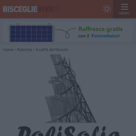
MENU
Home
Rubriche
Il caffè del filosofo