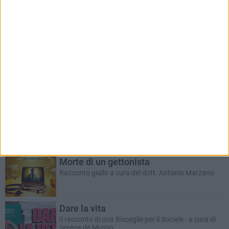
RUBRICHE AGGIORNATE DI RECENTE
Il Ponte dell'Almà
Romanzo a puntate a cura del dott. Antonio
Marzano
ANTONIO MARZANO
Morte di un gettonista
Racconto giallo a cura del dott. Antonio Marzano
Dare la vita
Il racconto di una Bisceglie per il Sociale - a cura di
Serena de Musso