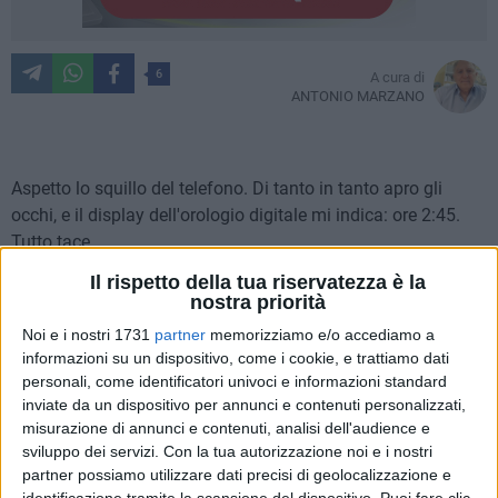
6
A cura di
ANTONIO MARZANO
Aspetto lo squillo del telefono. Di tanto in tanto apro gli
occhi, e il display dell'orologio digitale mi indica: ore 2:45.
Tutto tace.
Il rispetto della tua riservatezza è la
Richiudo gli occhi, senza addormentarmi, vigile come chi
nostra priorità
attende una ramanzina. Trascorrono altri minuti e, quando
Noi e i nostri 1731
partner
memorizziamo e/o accediamo a
un sogno inizia ad affiorare, lo squillo del telefono mi fa
informazioni su un dispositivo, come i cookie, e trattiamo dati
sobbalzare. Sono le 3:18. Evvai! Sì!
personali, come identificatori univoci e informazioni standard
inviate da un dispositivo per annunci e contenuti personalizzati,
«Dottore, sono Massimo dal triage. Ho un bambino, anzi, un
misurazione di annunci e contenuti, analisi dell'audience e
sviluppo dei servizi.
Con la tua autorizzazione noi e i nostri
adolescente, che riferisce un forte dolore addominale e ha
partner possiamo utilizzare dati precisi di geolocalizzazione e
anche vomitato per il dolore. Posso mandarlo su? Sospetto
identificazione tramite la scansione del dispositivo. Puoi fare clic