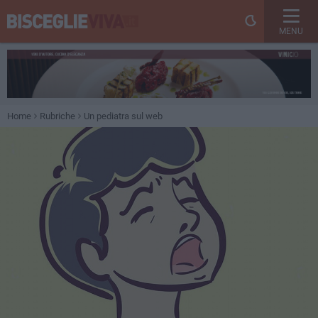
MENU
Home
Rubriche
Un pediatra sul web