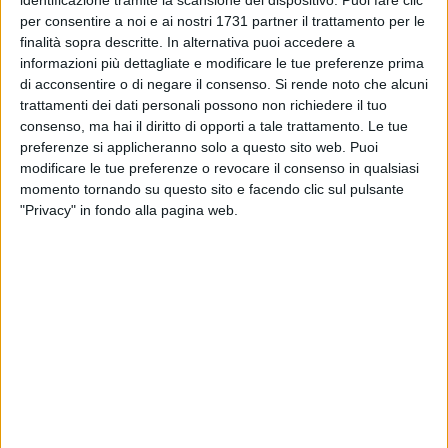
un'appendicite acuta.»
per consentire a noi e ai nostri 1731 partner il trattamento per le
«Sì, Massimo, con la richiesta cartacea al terzo piano.»
finalità sopra descritte. In alternativa puoi accedere a
«Ok, grazie.»
informazioni più dettagliate e modificare le tue preferenze prima
«Grazie a te.»
di acconsentire o di negare il consenso.
Si rende noto che alcuni
trattamenti dei dati personali possono non richiedere il tuo
consenso, ma hai il diritto di opporti a tale trattamento. Le tue
Il tempo di inforcare gli occhiali e prendere il fonendo, e sono
preferenze si applicheranno solo a questo sito web. Puoi
fuori. Non mi faccio mai aspettare da chi arriva in
modificare le tue preferenze o revocare il consenso in qualsiasi
consulenza; piuttosto, sono io nella sala visite ad attendere.
momento tornando su questo sito e facendo clic sul pulsante
Però, se si trattasse davvero di appendicite, ci sarebbero gli
"Privacy" in fondo alla pagina web.
estremi per una consulenza chirurgica o magari per un
trasferimento in chirurgia pediatrica.
«Rosa, scusami, vieni in visita con me; credo di aver bisogno
di te». Rosa è l'infermiera di notte: brava, precisa, calma,
esperta.
Mentre aspetto che arrivi, ecco che si materializza su una
carrozzina un ragazzino accompagnato dall'infermiera del
pronto soccorso, con la madre alla sua destra. Lo guardo