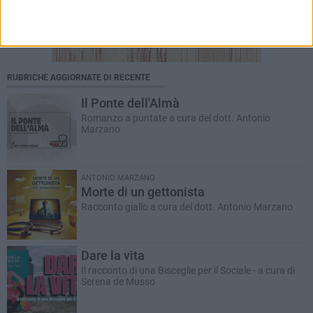
RUBRICHE AGGIORNATE DI RECENTE
Il Ponte dell'Almà
Romanzo a puntate a cura del dott. Antonio
Marzano
ANTONIO MARZANO
Morte di un gettonista
Racconto giallo a cura del dott. Antonio Marzano
Dare la vita
Il racconto di una Bisceglie per il Sociale - a cura di
Serena de Musso