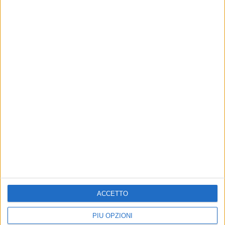
4 AGOSTO 2024
Una notizia terribile per cuori forti
ACCETTO
PIÙ OPZIONI