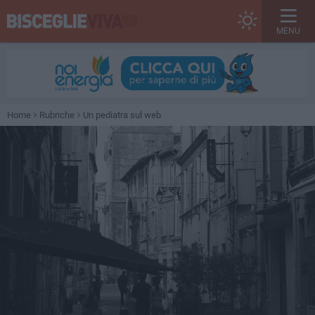
MENU
Home
Rubriche
Un pediatra sul web