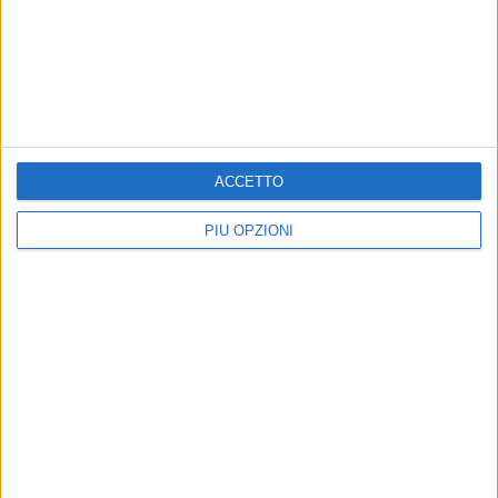
4 AGOSTO 2024
Una notizia terribile per cuori forti
ACCETTO
PIÙ OPZIONI