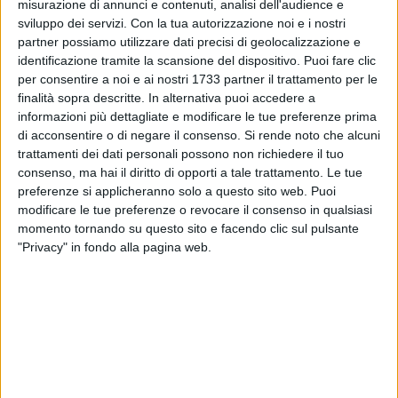
grande registro dove l'assistente scriveva puntuale le
misurazione di annunci e contenuti, analisi dell'audience e
sviluppo dei servizi.
Con la tua autorizzazione noi e i nostri
domande e, infine, il rigo dove lo studente firmava con nome
partner possiamo utilizzare dati precisi di geolocalizzazione e
e cognome l'esame superato e il voto che il professore, ad
identificazione tramite la scansione del dispositivo. Puoi fare clic
alta voce, esprimeva.
per consentire a noi e ai nostri 1733 partner il trattamento per le
Ero sereno… tranne che per il breve capitolo della genetica,
finalità sopra descritte. In alternativa puoi accedere a
argomento per me ostico fin dal primo momento. Per il resto
informazioni più dettagliate e modificare le tue preferenze prima
mi sentivo padrone della materia.
di acconsentire o di negare il consenso.
Si rende noto che alcuni
«Antonio Marzano!» urlò il professore, e io mi catapultai alla
trattamenti dei dati personali possono non richiedere il tuo
consenso, ma hai il diritto di opporti a tale trattamento. Le tue
sedia.
preferenze si applicheranno solo a questo sito web. Puoi
Dopo un doveroso «Buongiorno», il professore esclamò ad
modificare le tue preferenze o revocare il consenso in qualsiasi
alta voce:
momento tornando su questo sito e facendo clic sul pulsante
«Botriocefalo!»
"Privacy" in fondo alla pagina web.
Lo disse con un tono tale che mi sembrò un'offesa.
Ma fu solo un attimo, perché questo parassita lo conoscevo
molto bene. Mi aveva anche affascinato nello studio e, tra
l'altro, mi aveva fatto sentire già un inizio di medico quando
lo avevo memorizzato.
Iniziai il mio racconto, preciso, puntuale, sicuro, e mi accorsi
dell'espressione convinta del professore.