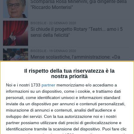
Scomparsa Rosa Minervini, già dirigente della
"Riccardo Monterisi"
BISCEGLIE - 22 GENNAIO 2020
Si chiude il progetto Rotary "Teatri... amo i 5
sensi della felicità"
BISCEGLIE - 19 GENNAIO 2020
Mense scolastiche, l'amministrazione: «Da
lunedì miglioramento bastoncini di pesce nelle
scuole»
Il rispetto della tua riservatezza è la
nostra priorità
BISCEGLIE - 15 GENNAIO 2020
Aggiudicati gli appalti per interventi su due
Noi e i nostri 1733
partner
memorizziamo e/o accediamo a
plessi scolastici
informazioni su un dispositivo, come i cookie, e trattiamo dati
personali, come identificatori univoci e informazioni standard
inviate da un dispositivo per annunci e contenuti personalizzati,
BISCEGLIE - 11 GENNAIO 2020
misurazione di annunci e contenuti, analisi dell'audience e
Fondi per la messa in sicurezza, ecco gli istituti
sviluppo dei servizi.
Con la tua autorizzazione noi e i nostri
biscegliesi beneficiari
partner possiamo utilizzare dati precisi di geolocalizzazione e
identificazione tramite la scansione del dispositivo. Puoi fare clic