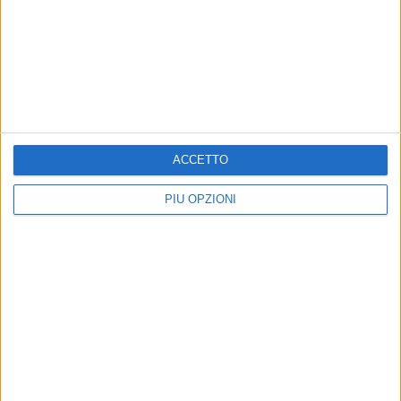
BISCEGLIE - 24 NOVEMBRE 2019
Dibattito su cultura e sviluppo economico nella
Notte bianca dell'istituto "Dell'Olio"
Precedente
1
2
...
18
19
20
21
22
...
ACCETTO
Successiva
PIÙ OPZIONI