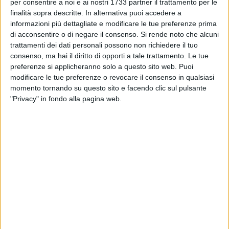
BISCEGLIE - 9 GENNAIO 2020
per consentire a noi e ai nostri 1733 partner il trattamento per le
Approvato il progetto Erasmus+ della "Battisti-
finalità sopra descritte. In alternativa puoi accedere a
Ferraris"
informazioni più dettagliate e modificare le tue preferenze prima
di acconsentire o di negare il consenso.
Si rende noto che alcuni
trattamenti dei dati personali possono non richiedere il tuo
BISCEGLIE - 6 GENNAIO 2020
consenso, ma hai il diritto di opporti a tale trattamento. Le tue
Riprendono le lezioni, Angarano: «Anticipiamo
preferenze si applicheranno solo a questo sito web. Puoi
l'accensione degli impianti di riscaldamento»
modificare le tue preferenze o revocare il consenso in qualsiasi
momento tornando su questo sito e facendo clic sul pulsante
BISCEGLIE - 31 DICEMBRE 2019
"Privacy" in fondo alla pagina web.
Rappresentazione natalizia al terzo circolo
didattico
BISCEGLIE - 24 DICEMBRE 2019
Gli studenti della Battisti-Ferraris portano in
scena "Aggiungi un posto a tavola"
BISCEGLIE - 23 DICEMBRE 2019
I bambini del quarto circolo portano in scena
uno spettacolo natalizio