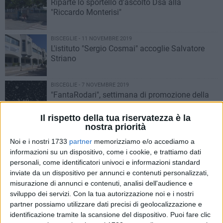
Riparte lo sportello d'ascolto Dsa alla
"Riccardo Monterisi"
BISCEGLIE - 11 NOVEMBRE 2019
L'istituto "Sergio Cosmai" accoglie Salvatore
Striano
BISCEGLIE - 7 NOVEMBRE 2019
"FantaRodari", settimana di promozione della
lettura al secondo circolo
Il rispetto della tua riservatezza è la
nostra priorità
BISCEGLIE - 6 NOVEMBRE 2019
Cultura e sviluppo economico, incontro col
Noi e i nostri 1733
partner
memorizziamo e/o accediamo a
ministro Boccia all'istituto "Dell'Olio"
informazioni su un dispositivo, come i cookie, e trattiamo dati
personali, come identificatori univoci e informazioni standard
inviate da un dispositivo per annunci e contenuti personalizzati,
BAT - 6 NOVEMBRE 2019
misurazione di annunci e contenuti, analisi dell'audience e
Rapporto Almalaurea 2019: Unicusano al top
sviluppo dei servizi.
Con la tua autorizzazione noi e i nostri
delle università italiane
partner possiamo utilizzare dati precisi di geolocalizzazione e
identificazione tramite la scansione del dispositivo. Puoi fare clic