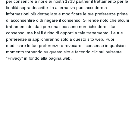
BISCEGLIE - 6 NOVEMBRE 2019
per consentire a noi e ai nostri 1733 partner il trattamento per le
Giovani studenti simulano una riunione di
finalità sopra descritte. In alternativa puoi accedere a
consiglio comunale
informazioni più dettagliate e modificare le tue preferenze prima
di acconsentire o di negare il consenso.
Si rende noto che alcuni
trattamenti dei dati personali possono non richiedere il tuo
BAT - 31 OTTOBRE 2019
consenso, ma hai il diritto di opporti a tale trattamento. Le tue
Bando di gara per l'aggiudicazione dei lavori
preferenze si applicheranno solo a questo sito web. Puoi
all'istituto "Giacinto Dell'Olio"
modificare le tue preferenze o revocare il consenso in qualsiasi
momento tornando su questo sito e facendo clic sul pulsante
BISCEGLIE - 27 OTTOBRE 2019
"Privacy" in fondo alla pagina web.
Dall'11 al 16 novembre, nelle scuole
biscegliesi, l'iniziativa "Libriamoci"
BISCEGLIE - 26 OTTOBRE 2019
Gli studenti del "Sergio Cosmai" incontrano
Francesco Carofiglio
BISCEGLIE - 25 OTTOBRE 2019
Un evento di informazione sui disturbi specifici
dell'apprendimento