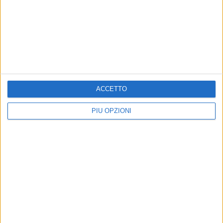
Mastrototaro
BISCEGLIE - 20 SETTEMBRE 2019
Lettera aperta delle mamme del plesso Salnitro
Precedente
1
2
...
19
20
21
22
23
...
ACCETTO
Successiva
PIÙ OPZIONI