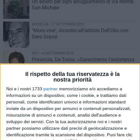
Un albero per ogni alloggiamento di via Monte
San Michele
BISCEGLIE - 17 SETTEMBRE 2019
"Moro vive", incontro all'istituto Dell'Olio con
Gero Grassi
BAT - 14 SETTEMBRE 2019
Provincia, De Toma: «Garantiremo l'assistenza
specialistica»
Il rispetto della tua riservatezza è la
nostra priorità
BISCEGLIE - 12 SETTEMBRE 2019
Salnitro, l'assessore Sasso: «La scuola sarà
Noi e i nostri 1733
partner
memorizziamo e/o accediamo a
pronta entro lunedì 16»
informazioni su un dispositivo, come i cookie, e trattiamo dati
personali, come identificatori univoci e informazioni standard
inviate da un dispositivo per annunci e contenuti personalizzati,
BISCEGLIE - 12 SETTEMBRE 2019
misurazione di annunci e contenuti, analisi dell'audience e
Salnitro, situazione critica a quattro giorni
sviluppo dei servizi.
Con la tua autorizzazione noi e i nostri
dalla ripresa delle lezioni
partner possiamo utilizzare dati precisi di geolocalizzazione e
identificazione tramite la scansione del dispositivo. Puoi fare clic