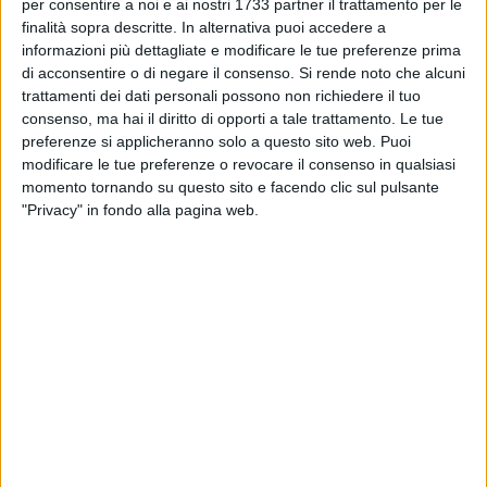
BISCEGLIE - 12 SETTEMBRE 2019
per consentire a noi e ai nostri 1733 partner il trattamento per le
Il sindaco Angarano augura buon anno
finalità sopra descritte. In alternativa puoi accedere a
scolastico
informazioni più dettagliate e modificare le tue preferenze prima
di acconsentire o di negare il consenso.
Si rende noto che alcuni
trattamenti dei dati personali possono non richiedere il tuo
BISCEGLIE - 11 SETTEMBRE 2019
consenso, ma hai il diritto di opporti a tale trattamento. Le tue
Giovedì parte l'anno scolastico negli istituti
preferenze si applicheranno solo a questo sito web. Puoi
superiori biscegliesi
modificare le tue preferenze o revocare il consenso in qualsiasi
momento tornando su questo sito e facendo clic sul pulsante
BISCEGLIE - 6 SETTEMBRE 2019
"Privacy" in fondo alla pagina web.
Boom di assunzioni per i laureati UniCusano
BISCEGLIE - 24 AGOSTO 2019
I ragazzi della Battisti-Ferraris aprono la
decima edizione di Libri nel Borgo Antico
BISCEGLIE - 23 AGOSTO 2019
Uil Scuola: «Il vincolo di 5 anni per i docenti di
ruolo sul sostegno è inesistente»