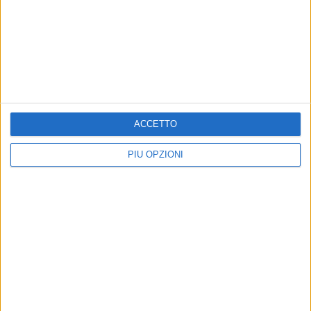
BISCEGLIE - 11 GIUGNO 2019
Borsa di Studio in Medicina dalle "Terme di
Margherita di Savoia"
Precedente
1
2
...
20
21
22
23
24
...
ACCETTO
Successiva
PIÙ OPZIONI