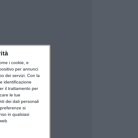
ità
ome i cookie, e
spositivo per annunci
o dei servizi.
Con la
e identificazione
er il trattamento per
icare le tue
ti dei dati personali
 preferenze si
nso in qualsiasi
 web.