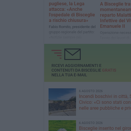
pugliese, la Lega
A Bisceglie tra
attacca: «Anche
momentaneame
l'ospedale di Bisceglie
reparto Malatt
a rischio chiusura»
Infettive del Vi
Emanuele II
Fabio Romito, presidente del
gruppo regionale del partito:
Operazione necess
«Notizie sempre più
l'avvio dei lavori di
insistenti. Nella Bat presenti
riqualificazione
Barletta e Andria»
RICEVI AGGIORNAMENTI E
CONTENUTI DA BISCEGLIE
GRATIS
NELLA TUA E-MAIL
6 AGOSTO 2026
Incendi boschivi in città,
Civico: «Ci sono stati cont
nelle aree pubbliche e pr
6 AGOSTO 2026
Bisceglie inserito nel giro