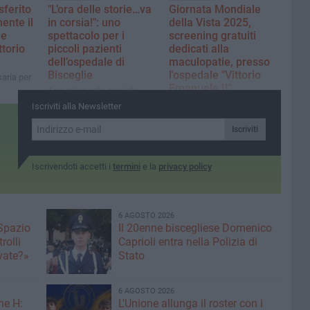
sferito
"L’ora delle storie…va
Giornata Mondiale
nte il
in corsia!": uno
della Vista 2025,
ie
spettacolo per i
screening gratuiti
ttorio
piccoli pazienti
dedicati alla
dell’ospedale di
maculopatie, presso
Bisceglie
l'ospedale "Vittorio
aria per
Emanuele II"
Appuntamento previsto
domani, sabato 18 ottobre
A Bisceglie, giovedì 9
Iscriviti alla Newsletter
ottobre, dalle ore 9 alle ore
13.30
Iscriviti
Iscrivendoti accetti i
termini
e la
privacy policy
6 AGOSTO 2026
 Spazio
Il 20enne biscegliese Domenico
rolli
Caprioli entra nella Polizia di
ivate?»
Stato
6 AGOSTO 2026
ne H:
L'Unione allunga il roster con i