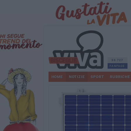
30.727
FANPAGE
HOME
NOTIZIE
SPORT
RUBRICHE