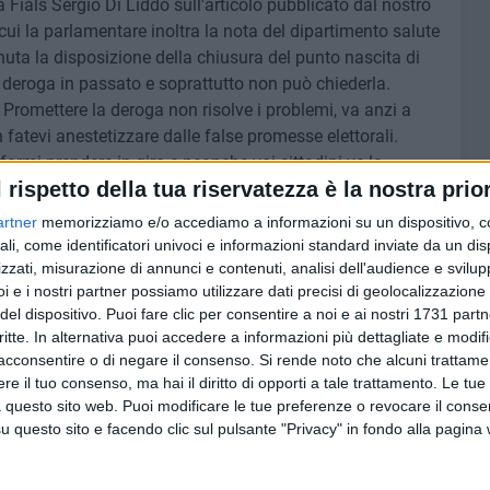
Fials Sergio Di Liddo sull'articolo pubblicato dal nostro
 cui la parlamentare inoltra la nota del dipartimento salute
nuta la disposizione della chiusura del punto nascita di
 deroga in passato e soprattutto non può chiederla.
 Promettere la deroga non risolve i problemi, va anzi a
 fatevi anestetizzare dalle false promesse elettorali.
farmi prendere in giro e neanche voi cittadini ve lo
l rispetto della tua riservatezza è la nostra prior
artner
memorizziamo e/o accediamo a informazioni su un dispositivo, c
 collega
: «Francesca Galizia, rispondi nel merito. Come
ali, come identificatori univoci e informazioni standard inviate da un di
la tua soluzione? Se la tua idea è lavarsene le mani tanto
zzati, misurazione di annunci e contenuti, analisi dell'audience e svilupp
i e i nostri partner possiamo utilizzare dati precisi di geolocalizzazione 
n ci sto. Hai fatto due comunicati ma non leggo la
del dispositivo. Puoi fare clic per consentire a noi e ai nostri 1731 partn
critte. In alternativa puoi accedere a informazioni più dettagliate e modif
acconsentire o di negare il consenso.
Si rende noto che alcuni trattamen
o biscegliese
: «Emiliano deve cambiare il piano di riordino.
e il tuo consenso, ma hai il diritto di opporti a tale trattamento. Le tue
e anziché Corato, Barletta o Andria. Se Emiliano cambia il
 questo sito web. Puoi modificare le tue preferenze o revocare il conse
 promette la deroga... fai le tue valutazioni».
questo sito e facendo clic sul pulsante "Privacy" in fondo alla pagina
 decidere di chiudere Andria, Barletta o Corato per salvare