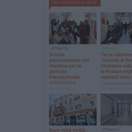
Altri contenuti a tema
ATTUALITÀ
SPECIALE
Grande
Terza edizione
partecipazione alle
“Coccole in Ped
iniziative per la
l'iniziativa sol
giornata
la Pasqua negl
internazionale
ospedali della
dell'ostetrica
I volontari di Work
Fondazione Tatò per
Successi per gli
donano dolci ovett
appuntamenti promossi
ai piccoli pazienti
dall'Asl Bt a Bisceglie,
Andria e Barletta
Buco nella sanità
ATTUALITÀ