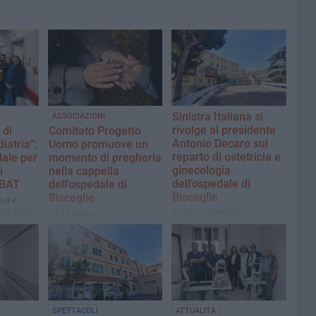
Sinistra Italiana si
ASSOCIAZIONI
rivolge al presidente
 di
Comitato Progetto
Antonio Decaro sul
iatria”:
Uomo promuove un
reparto di ostetricia e
idale per
momento di pregheria
ginecologia
i
nella cappella
dell'ospedale di
 BAT
dell'ospedale di
Bisceglie
Bisceglie
Aut e
 l'Italia
Il circolo cittadino: «Si
«Il 25 marzo,
i pasquali
impedisca che i problemi di
cristianamente, si ricorda il
organizzazione del Dimiccoli
concepimento del Figlio di
di Barletta abbiano effetti
Dio. Ogni vita umana va
sul presidio biscegliese»
tutelata dal suo inizio»
SPETTACOLI
ATTUALITÀ