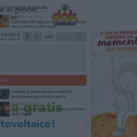
Ù LETTI QUESTA SETTIMANA
SABATO 1 AGOSTO
Contrasto allo spaccio di droga, due arresti
dei carabinieri a Bisceglie
A
BISCEGLIE
VENERDÌ 31 LUGLIO
APP
Torna l'appuntamento con la Pastasciutta
NIO QUINTO
antifascista a Bisceglie
MARTEDÌ 4 AGOSTO
Emergenza caldo, il Comune di Bisceglie
attiva i "rifugi climatici"
MERCOLEDÌ 5 AGOSTO
Dramma alla spiaggia Bi-Marmi: un
anziano ha un malore e perde la vita
OGI
VENERDÌ 31 LUGLIO
Viabilità, previste alcune modifiche
temporanee nei prossimi giorni
MARTEDÌ 4 AGOSTO
Due auto incendiate nella notte in via Dieta
delle Puglie