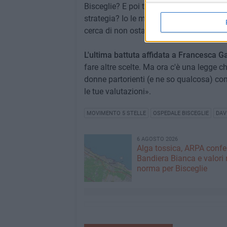
Bisceglie? E poi tu cosa fai? Passi a far
strategia? Io le mie valutazioni le ho fa
cerca di non ostacolare chi ci sta provan
L'ultima battuta affidata a Francesca Ga
fare altre scelte. Ma ora c'è una legge ch
donne partorienti (e ne so qualcosa) come 
le tue valutazioni».
MOVIMENTO 5 STELLE
OSPEDALE BISCEGLIE
DAV
6 AGOSTO 2026
Alga tossica, ARPA conf
Bandiera Bianca e valori 
norma per Bisceglie