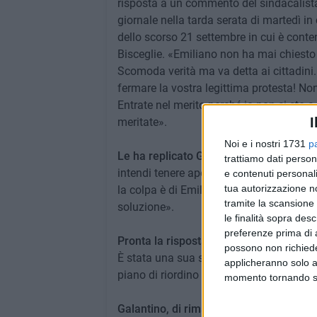
risposta a un commento del sindacalista 
giornale nella tarda serata di martedì in
dello scorso 21 settembre in cui è conte
Bisceglie. «Emiliano non ha mai chiesto
Scomoda verità ma va detta ai cittadini.
fermare la vostra legittima protesta! Non
Entrate nel merito perché io non ci sto a 
I
meritate».
Noi e i nostri 1731
p
Le ha replicato Galantino, incalzando la
trattiamo dati person
intendi tenere aperto il reparto? Qual è 
e contenuti personali
tua autorizzazione no
la colpa è di Emiliano io biscegliese no
tramite la scansione 
soluzione».
le finalità sopra des
preferenze prima di 
Pronta la risposta di Galizia al deputat
possono non richieder
È stata una sua scelta chiudere Biscegli
applicheranno solo a
piano di riordino si può risolvere. Ma lui
momento tornando su 
Galantino, di rimando
: «Quindi dovrebbe