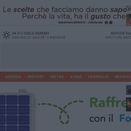
PI
34.5
°C
CIELO SERENO
NOTIZIE D
33°
OGGI MIN
25°
MAX
A
BISCEGLIE
DIRETTORE
ANTO
AGENDA
IREPORT
METEO
VIDEO
FARMACIE
NECROL