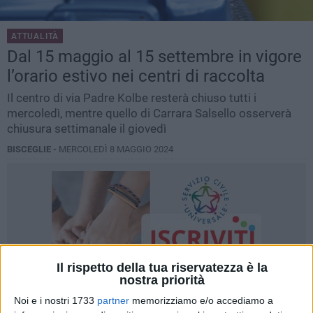
ATTUALITÀ
Dal 15 maggio al 15 settembre in vigore
l’orario estivo nei centri di raccolta
Il centro di via Padre Kolbe resterà chiuso tutti i
mercoledì, mentre quello di Carrara Salsello osserverà
chiusura settimanale il giovedì
BISCEGLIE -
MERCOLEDÌ 8 MAGGIO 2024
Il rispetto della tua riservatezza è la
nostra priorità
Noi e i nostri 1733
partner
memorizziamo e/o accediamo a