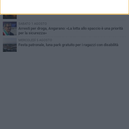
la vita
MARTEDÌ 4 AGOSTO
Due auto incendiate nella notte in via Dieta delle Puglie
SABATO 1 AGOSTO
Arresti per droga, Angarano: «La lotta allo spaccio è una priorità
per la sicurezza»
MERCOLEDÌ 5 AGOSTO
Festa patronale, luna park gratuito per i ragazzi con disabilità