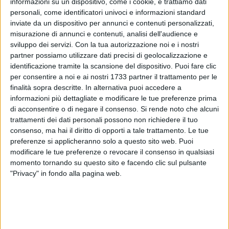
informazioni su un dispositivo, come i cookie, e trattiamo dati
personali, come identificatori univoci e informazioni standard
inviate da un dispositivo per annunci e contenuti personalizzati,
misurazione di annunci e contenuti, analisi dell'audience e
sviluppo dei servizi.
Con la tua autorizzazione noi e i nostri
26
partner possiamo utilizzare dati precisi di geolocalizzazione e
identificazione tramite la scansione del dispositivo. Puoi fare clic
per consentire a noi e ai nostri 1733 partner il trattamento per le
A partire da mercoledì 15 maggio e fino a domenica 15
finalità sopra descritte. In alternativa puoi accedere a
settembre cambiano gli orari di apertura dei centri comunali
informazioni più dettagliate e modificare le tue preferenze prima
di acconsentire o di negare il consenso.
Si rende noto che alcuni
di raccolta.
trattamenti dei dati personali possono non richiedere il tuo
consenso, ma hai il diritto di opporti a tale trattamento. Le tue
In particolare, il centro di via Padre Kolbe rimarrà chiuso tutti
preferenze si applicheranno solo a questo sito web. Puoi
i mercoledì nei quattro mesi estivi e sarà aperto tutti gli altri
modificare le tue preferenze o revocare il consenso in qualsiasi
giorni dalle 7 alle 13 (eccetto il martedì in cui l'orario sarà
momento tornando su questo sito e facendo clic sul pulsante
dalle 8 alle 12) e dalle 15 alle 19 (eccetto la domenica in cui
"Privacy" in fondo alla pagina web.
sarà aperto solo in orario mattutino).
Mentre, il centro di Carrara Salsello rimarrà chiuso tutti i
giovedì e sarà aperto tutti gli altri giorni dalle 7 alle 13