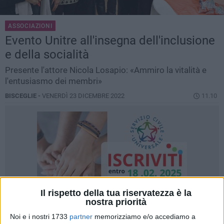
ASSOCIAZIONI
Evento Unitre all'insegna dell'inclusione
e della socialità
Presente l'attore Nicola Losapio: «Ammiro la vitalità e
l'entusiasmo dei membri»
BISCEGLIE -
VENERDÌ 23 DICEMBRE 2022
11.10
Il rispetto della tua riservatezza è la
nostra priorità
Noi e i nostri 1733
partner
memorizziamo e/o accediamo a