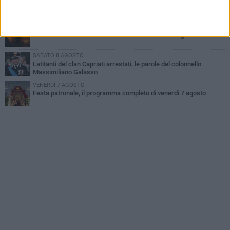
Dramma alla spiaggia Bi-Marmi: un anziano ha un malore e perde
la vita
MARTEDÌ 4 AGOSTO
Due auto incendiate nella notte in via Dieta delle Puglie
SABATO 8 AGOSTO
Latitanti del clan Capriati arrestati, le parole del colonnello
Massimiliano Galasso
VENERDÌ 7 AGOSTO
Festa patronale, il programma completo di venerdì 7 agosto