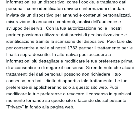
informazioni su un dispositivo, come i cookie, e trattiamo dati
personali, come identificatori univoci e informazioni standard
inviate da un dispositivo per annunci e contenuti personalizzati,
2
misurazione di annunci e contenuti, analisi dell'audience e
sviluppo dei servizi.
Con la tua autorizzazione noi e i nostri
partner possiamo utilizzare dati precisi di geolocalizzazione e
identificazione tramite la scansione del dispositivo. Puoi fare clic
Si è tenuto lo scorso 21 dicembre all'Hotel Salsello l'evento
per consentire a noi e ai nostri 1733 partner il trattamento per le
prenatalizio organizzato dalla Unitre Bisceglie, che ha
finalità sopra descritte. In alternativa puoi accedere a
rinnovato lo spirito di inclusione e socialità
informazioni più dettagliate e modificare le tue preferenze prima
dell'associazione.
di acconsentire o di negare il consenso.
Si rende noto che alcuni
trattamenti dei dati personali possono non richiedere il tuo
consenso, ma hai il diritto di opporti a tale trattamento. Le tue
Tra gli invitati l'attore biscegliese Nicola Losapio:
preferenze si applicheranno solo a questo sito web. Puoi
«L'università della terza età è un vero e proprio laboratorio
modificare le tue preferenze o revocare il consenso in qualsiasi
continuo, instancabile, entusiasta di cultura, esperienza di
momento tornando su questo sito e facendo clic sul pulsante
vita e ponte di dialogo fra le generazioni» è quanto
"Privacy" in fondo alla pagina web.
sottolineato nel corso della serata per esprimere parere
positivo sull'evento.
«È sempre un piacere partecipare alle iniziative della Unitre.