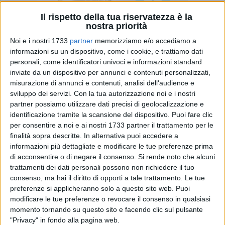
Il rispetto della tua riservatezza è la
nostra priorità
Noi e i nostri 1733
partner
memorizziamo e/o accediamo a
informazioni su un dispositivo, come i cookie, e trattiamo dati
3
personali, come identificatori univoci e informazioni standard
inviate da un dispositivo per annunci e contenuti personalizzati,
misurazione di annunci e contenuti, analisi dell'audience e
«Quest'anno abbiamo deciso di celebrare la Giornata
sviluppo dei servizi.
Con la tua autorizzazione noi e i nostri
Nazionale del Dialetto con un omaggio all'importanza della
partner possiamo utilizzare dati precisi di geolocalizzazione e
identificazione tramite la scansione del dispositivo. Puoi fare clic
donna»
dichiara
Nicola Losapio
al termine della
Giornata
per consentire a noi e ai nostri 1733 partner il trattamento per le
Locale del Dialetto
, un evento di successo ideato
finalità sopra descritte. In alternativa puoi accedere a
dall'
Associazione "La Canigghie de Vescègghie"
e dalla
Pro
informazioni più dettagliate e modificare le tue preferenze prima
Loco
di
Bisceglie
(BAT).
di acconsentire o di negare il consenso.
Si rende noto che alcuni
trattamenti dei dati personali possono non richiedere il tuo
La serata si è svolta lo scorso 17 gennaio al
Circolo Unione
consenso, ma hai il diritto di opporti a tale trattamento. Le tue
di Bisceglie, in occasione della
Giornata Nazionale del
preferenze si applicheranno solo a questo sito web. Puoi
modificare le tue preferenze o revocare il consenso in qualsiasi
Dialetto
, alla presenza del sindaco
dottor
Angelantonio
momento tornando su questo sito e facendo clic sul pulsante
Angarano
, tra momenti musicali, teatrali e letterari. Fra
"Privacy" in fondo alla pagina web.
questi il doveroso ricordo dell'antica maschera biscegliese