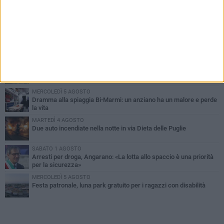
PIÙ LETTI QUESTA SETTIMANA
SABATO 1 AGOSTO
Contrasto allo spaccio di droga, due arresti dei carabinieri a
Bisceglie
MARTEDÌ 4 AGOSTO
Emergenza caldo, il Comune di Bisceglie attiva i "rifugi climatici"
MERCOLEDÌ 5 AGOSTO
Dramma alla spiaggia Bi-Marmi: un anziano ha un malore e perde
la vita
MARTEDÌ 4 AGOSTO
Due auto incendiate nella notte in via Dieta delle Puglie
SABATO 1 AGOSTO
Arresti per droga, Angarano: «La lotta allo spaccio è una priorità
per la sicurezza»
MERCOLEDÌ 5 AGOSTO
Festa patronale, luna park gratuito per i ragazzi con disabilità