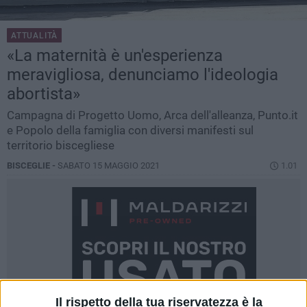
ATTUALITÀ
«La maternità è un'esperienza
meravigliosa, denunciamo l'ideologia
abortista»
Campagna di Progetto Uomo, Arca dell'alleanza, Punto.it
e Popolo della famiglia con diversi manifesti sul
territorio biscegliese
BISCEGLIE -
SABATO 15 MAGGIO 2021
1.01
Il rispetto della tua riservatezza è la