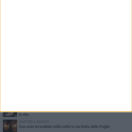
PIÙ LETTI QUESTA SETTIMANA
GIOVEDÌ 6 AGOSTO
Ragazzi biscegliesi diventano virali dopo un'esibizione
improvvisata in aeroporto a Roma-Fiumicino
MARTEDÌ 4 AGOSTO
Emergenza caldo, il Comune di Bisceglie attiva i "rifugi climatici"
MERCOLEDÌ 5 AGOSTO
Dramma alla spiaggia Bi-Marmi: un anziano ha un malore e perde
la vita
MARTEDÌ 4 AGOSTO
Due auto incendiate nella notte in via Dieta delle Puglie