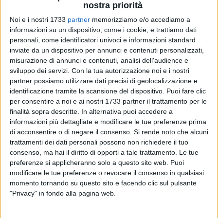
nostra priorità
Noi e i nostri 1733
partner
memorizziamo e/o accediamo a
informazioni su un dispositivo, come i cookie, e trattiamo dati
personali, come identificatori univoci e informazioni standard
inviate da un dispositivo per annunci e contenuti personalizzati,
68
misurazione di annunci e contenuti, analisi dell'audience e
sviluppo dei servizi.
Con la tua autorizzazione noi e i nostri
partner possiamo utilizzare dati precisi di geolocalizzazione e
identificazione tramite la scansione del dispositivo. Puoi fare clic
Sono comparsi in questi giorni, affissi nelle apposite plance
per consentire a noi e ai nostri 1733 partner il trattamento per le
sul territorio biscegliese, alcuni manifesti realizzati dalle
finalità sopra descritte. In alternativa puoi accedere a
associazioni "Comitato Progetto Uomo" e "Comunità Arca
informazioni più dettagliate e modificare le tue preferenze prima
dell'alleanza" in collaborazione coi movimenti "Punto.it" e "Il
di acconsentire o di negare il consenso.
Si rende noto che alcuni
popolo della famiglia" nell'ambito di una campagna di
trattamenti dei dati personali possono non richiedere il tuo
consenso, ma hai il diritto di opporti a tale trattamento. Le tue
sensibilizzazione definita dai promotori «di sostegno alla
preferenze si applicheranno solo a questo sito web. Puoi
maternità».
modificare le tue preferenze o revocare il consenso in qualsiasi
momento tornando su questo sito e facendo clic sul pulsante
Secondo quanto contenuto nella nota diffusa per
"Privacy" in fondo alla pagina web.
l'occasione dai referenti delle associazioni, impegnate sul
territorio comunale e provinciale «nell'
aiuto concreto
alla