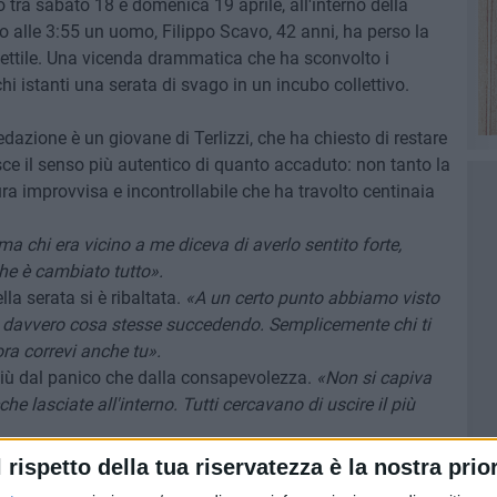
tra sabato 18 e domenica 19 aprile, all'interno della
no alle 3:55 un uomo, Filippo Scavo, 42 anni, ha perso la
iettile. Una vicenda drammatica che ha sconvolto i
i istanti una serata di svago in un incubo collettivo.
dazione è un giovane di Terlizzi, che ha chiesto di restare
ce il senso più autentico di quanto accaduto: non tanto la
ra improvvisa e incontrollabile che ha travolto centinaia
ma chi era vicino a me diceva di averlo sentito forte,
he è cambiato tutto».
lla serata si è ribaltata.
«A un certo punto abbiamo visto
a davvero cosa stesse succedendo. Semplicemente chi ti
ora correvi anche tu».
 più dal panico che dalla consapevolezza.
«Non si capiva
he lasciate all'interno. Tutti cercavano di uscire il più
l rispetto della tua riservatezza è la nostra prior
cati momenti ancora più drammatici.
«Durante la corsa