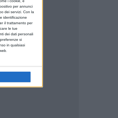
ome i cookie, e
spositivo per annunci
o dei servizi.
Con la
e identificazione
er il trattamento per
icare le tue
ti dei dati personali
 preferenze si
nso in qualsiasi
 web.