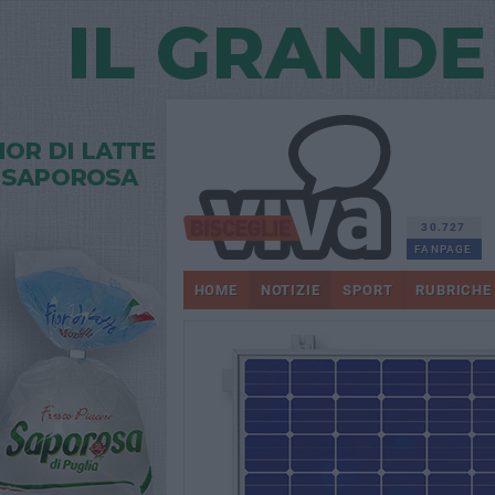
30.727
FANPAGE
HOME
NOTIZIE
SPORT
RUBRICHE