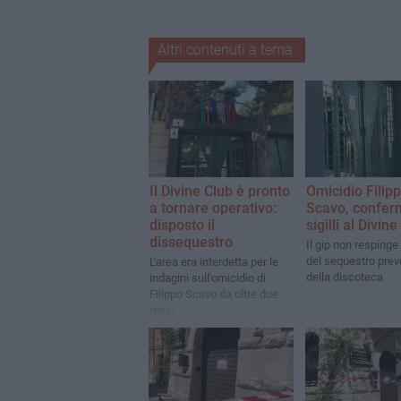
Altri contenuti a tema
Il Divine Club è pronto
Omicidio Filip
a tornare operativo:
Scavo, conferm
disposto il
sigilli al Divin
dissequestro
Il gip non respinge
del sequestro prev
L'area era interdetta per le
della discoteca
indagini sull'omicidio di
Filippo Scavo da oltre due
mesi