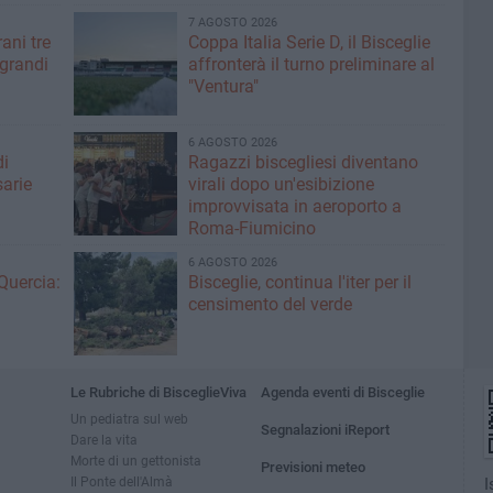
7 AGOSTO 2026
ani tre
Coppa Italia Serie D, il Bisceglie
 grandi
affronterà il turno preliminare al
"Ventura"
6 AGOSTO 2026
di
Ragazzi biscegliesi diventano
sarie
virali dopo un'esibizione
improvvisata in aeroporto a
Roma-Fiumicino
6 AGOSTO 2026
Quercia:
Bisceglie, continua l'iter per il
censimento del verde
Le Rubriche di BisceglieViva
Agenda eventi di Bisceglie
Un pediatra sul web
Segnalazioni iReport
Dare la vita
Morte di un gettonista
Previsioni meteo
Il Ponte dell'Almà
I