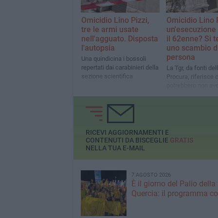
Omicidio Lino Pizzi,
Omicidio Lino P
tre le armi usate
un'esecuzione
nell'agguato. Disposta
il 62enne? Si 
l'autopsia
uno scambio d
persona
Una quindicina i bossoli
repertati dai carabinieri della
La Tgr, da fonti del
sezione scientifica
Procura, riferisce c
potrebbero non ave
per errore il camer
incensurato
RICEVI AGGIORNAMENTI E
CONTENUTI DA BISCEGLIE
GRATIS
NELLA TUA E-MAIL
7 AGOSTO 2026
È il giorno del Palio della
Quercia: il programma c