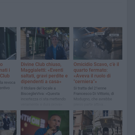
po
Divine Club chiuso,
Omicidio Scavo, c'è il
ati i
Maggialetti: «Eventi
quarto fermato:
e Club
saltati, gravi perdite e
«Aveva il ruolo di
dipendenti a casa»
"cerniera"»
 la revoca
entivo
Il titolare del locale a
Si tratta del 21enne
BisceglieViva: «Questa
Francesco Di Vittorio, di
incertezza ci sta mettendo
Modugno, che avrebbe
veramente a dura prova»
preso parte attiva
all'omicidio nel Divine Club
di Bisceglie