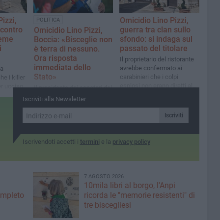
izzi,
Omicidio Lino Pizzi,
POLITICA
 contro
guerra tra clan sullo
Omicidio Lino Pizzi,
teme
sfondo: si indaga sul
Boccia: «Bisceglie non
i
passato del titolare
è terra di nessuno.
Ora risposta
Il proprietario del ristorante
immediata dello
avrebbe confermato ai
la
Stato»
carabinieri che i colpi
he i killer
esplosi non erano diretti al
r ucciso
Il presidente dei senatori del
cameriere 62enne. L'azione
iere
Pd: «La città non può essere
Iscriviti alla Newsletter
è stata rapidissima: a fare
lasciata sola. Ho chiesto al
irruzione potrebbero essere
ministro Piantedosi una
Iscriviti
stati in tre
reazione immediata, forte e
visibile»
Iscrivendoti accetti i
termini
e la
privacy policy
7 AGOSTO 2026
10mila libri al borgo, l'Anpi
ompleto
ricorda le "memorie resistenti" di
tre biscegliesi