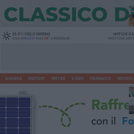
PI
35.5
°C
CIELO SERENO
NOTIZIE D
34°
OGGI MIN
25.5°
MAX
A
BISCEGLIE
DIRETTORE
ANTO
AGENDA
IREPORT
METEO
VIDEO
FARMACIE
NECROL