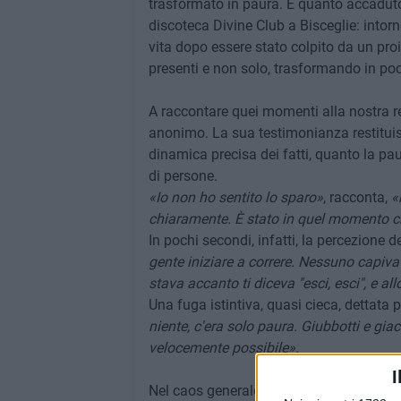
trasformato in paura. È quanto accaduto 
discoteca Divine Club a Bisceglie: intor
vita dopo essere stato colpito da un pro
presenti e non solo, trasformando in poch
A raccontare quei momenti alla nostra re
anonimo. La sua testimonianza restituis
dinamica precisa dei fatti, quanto la pau
di persone.
«Io non ho sentito lo sparo»
, racconta,
«
chiaramente. È stato in quel momento c
In pochi secondi, infatti, la percezione de
gente iniziare a correre. Nessuno capiv
stava accanto ti diceva "esci, esci", e all
Una fuga istintiva, quasi cieca, dettata
niente, c'era solo paura. Giubbotti e giacc
velocemente possibile».
I
Nel caos generale, però, non sono man