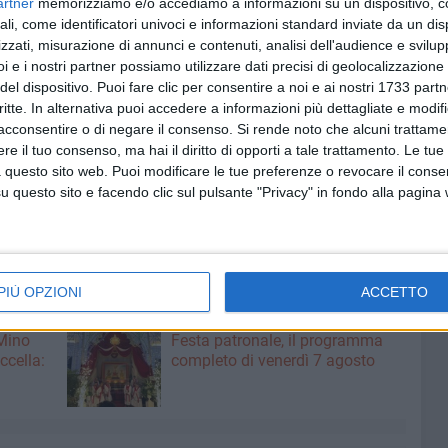
artner
memorizziamo e/o accediamo a informazioni su un dispositivo, c
«e in mezzo a tutta quella gente c'era il rischio di essere
ali, come identificatori univoci e informazioni standard inviate da un di
tati, ma credo senza conseguenze gravi»
.
zzati, misurazione di annunci e contenuti, analisi dell'audience e svilupp
la paura prende il sopravvento e ogni gesto diventa istintivo.
i e i nostri partner possiamo utilizzare dati precisi di geolocalizzazione 
le sensazioni vissute che per la chiarezza dei ricordi.
«È
del dispositivo. Puoi fare clic per consentire a noi e ai nostri 1733 partn
 tempo sembrava non finire mai»
, conclude.
critte. In alternativa puoi accedere a informazioni più dettagliate e modif
acconsentire o di negare il consenso.
Si rende noto che alcuni trattamen
e il tuo consenso, ma hai il diritto di opporti a tale trattamento. Le tue
 forze dell'ordine per ricostruire con precisione quanto
 questo sito web. Puoi modificare le tue preferenze o revocare il conse
o, resta il segno profondo lasciato da quella notte: più
questo sito e facendo clic sul pulsante "Privacy" in fondo alla pagina
i che, in pochi istanti, si sono ritrovati a fare i conti con
PIÙ OPZIONI
ACCETTO
7 AGOSTO 2026
 Mino
Festa patronale, il programma
ccella:
completo di venerdì 7 agosto