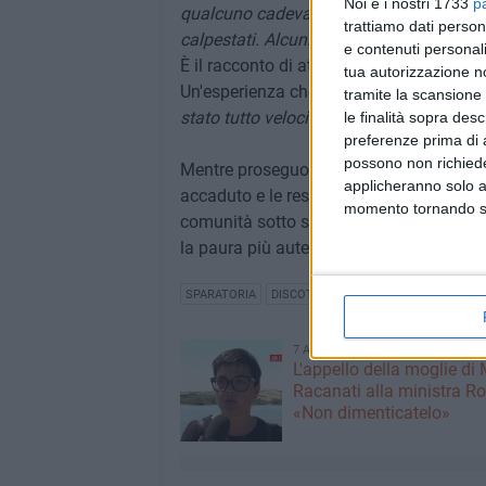
Noi e i nostri 1733
p
qualcuno cadeva»
, prosegue il giovane,
trattiamo dati person
calpestati. Alcuni sono stati anche pes
e contenuti personali
È il racconto di attimi concitati, in cui 
tua autorizzazione no
Un'esperienza che resta impressa più per 
tramite la scansione 
stato tutto velocissimo, ma allo stesso
le finalità sopra des
preferenze prima di 
possono non richieder
Mentre proseguono gli accertamenti delle
applicheranno solo a
accaduto e le responsabilità dell'omicidi
momento tornando su 
comunità sotto shock e centinaia di giovan
la paura più autentica.
SPARATORIA
DISCOTECHE
DIVINE CLUB
7 AGOSTO 2026
L'appello della moglie di
Racanati alla ministra Ro
«Non dimenticatelo»