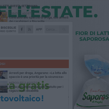
Ù LETTI QUESTA SETTIMANA
SABATO 1 AGOSTO
Contrasto allo spaccio di droga, due arresti
dei carabinieri a Bisceglie
A
BISCEGLIE
MARTEDÌ 4 AGOSTO
APP
Emergenza caldo, il Comune di Bisceglie
NIO QUINTO
attiva i "rifugi climatici"
MERCOLEDÌ 5 AGOSTO
Dramma alla spiaggia Bi-Marmi: un
anziano ha un malore e perde la vita
MARTEDÌ 4 AGOSTO
Due auto incendiate nella notte in via Dieta
delle Puglie
OGI
SABATO 1 AGOSTO
Arresti per droga, Angarano: «La lotta allo
spaccio è una priorità per la sicurezza»
MERCOLEDÌ 5 AGOSTO
Festa patronale, luna park gratuito per i
ragazzi con disabilità