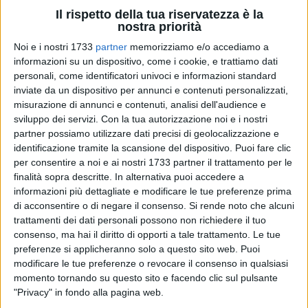
Il rispetto della tua riservatezza è la
nostra priorità
145
Noi e i nostri 1733
partner
memorizziamo e/o accediamo a
informazioni su un dispositivo, come i cookie, e trattiamo dati
personali, come identificatori univoci e informazioni standard
inviate da un dispositivo per annunci e contenuti personalizzati,
Nei giorni scorsi si è tenuto il rinnovo delle cariche di
misurazione di annunci e contenuti, analisi dell'audience e
Assolocali Bisceglie, l'associazione aderente a
sviluppo dei servizi.
Con la tua autorizzazione noi e i nostri
Confcommercio che riunisce molti operatori della
partner possiamo utilizzare dati precisi di geolocalizzazione e
identificazione tramite la scansione del dispositivo. Puoi fare clic
ristorazione biscegliese. La realtà sarà guidata per i prossimi
per consentire a noi e ai nostri 1733 partner il trattamento per le
tre anni da
Andrea Ferrante
.
finalità sopra descritte. In alternativa puoi accedere a
informazioni più dettagliate e modificare le tue preferenze prima
«Considero un grandissimo privilegio essere stato eletto
di acconsentire o di negare il consenso.
Si rende noto che alcuni
presidente della nostra importante associazione e tengo a
trattamenti dei dati personali possono non richiedere il tuo
ringraziare tutti i colleghi per la fiducia riposta nella mia
consenso, ma hai il diritto di opporti a tale trattamento. Le tue
persona» ha commentato il diretto interessato. «Sono però
preferenze si applicheranno solo a questo sito web. Puoi
modificare le tue preferenze o revocare il consenso in qualsiasi
consapevole che l'unico modo per ringraziarli veramente e
momento tornando su questo sito e facendo clic sul pulsante
per ripagarli della fiducia accordatami è quello di mettere
"Privacy" in fondo alla pagina web.
tutto il mio impegno al servizio dell'associazione al fine di