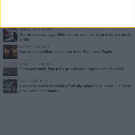
Ragazzi biscegliesi diventano virali dopo un'esibizione
improvvisata in aeroporto a Roma-Fiumicino
MARTEDÌ 4 AGOSTO
Emergenza caldo, il Comune di Bisceglie attiva i "rifugi climatici"
MERCOLEDÌ 5 AGOSTO
Dramma alla spiaggia Bi-Marmi: un anziano ha un malore e perde
la vita
MARTEDÌ 4 AGOSTO
Due auto incendiate nella notte in via Dieta delle Puglie
MERCOLEDÌ 5 AGOSTO
Festa patronale, luna park gratuito per i ragazzi con disabilità
LUNEDÌ 3 AGOSTO
Turista francese raccoglie rifiuti alla spiaggia del Molo: «La gente
si sta ormai abituando»