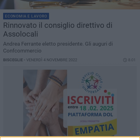
ECONOMIA E LAVORO
Rinnovato il consiglio direttivo di
Assolocali
Andrea Ferrante eletto presidente. Gli auguri di
Confcommercio
BISCEGLIE -
VENERDÌ 4 NOVEMBRE 2022
8.01