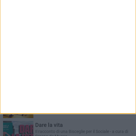
RUBRICHE AGGIORNATE DI RECENTE
Il Ponte dell'Almà
Romanzo a puntate a cura del dott. Antonio
Marzano
ANTONIO MARZANO
Morte di un gettonista
Racconto giallo a cura del dott. Antonio Marzano
Dare la vita
Il racconto di una Bisceglie per il Sociale - a cura di