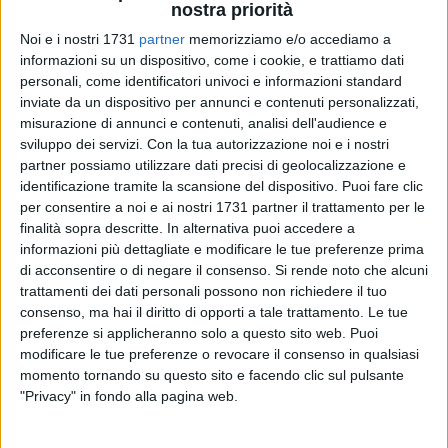
nostra priorità
Noi e i nostri 1731
partner
memorizziamo e/o accediamo a
3
A cura di
FRANCESCO GENTILE
informazioni su un dispositivo, come i cookie, e trattiamo dati
personali, come identificatori univoci e informazioni standard
inviate da un dispositivo per annunci e contenuti personalizzati,
misurazione di annunci e contenuti, analisi dell'audience e
Originaria dell'Asia Centrale, la
mela
veniva coltivata già nel
sviluppo dei servizi.
Con la tua autorizzazione noi e i nostri
Neolitico. In Europa, la coltivazione sembra essere iniziata in
partner possiamo utilizzare dati precisi di geolocalizzazione e
epoca Classica. Ma ci sono prove che, in precedenza, i Fenici
identificazione tramite la scansione del dispositivo. Puoi fare clic
possono avere distribuito semi di mela, varietà dolce, lungo
per consentire a noi e ai nostri 1731 partner il trattamento per le
finalità sopra descritte. In alternativa puoi accedere a
le coste occidentali del Mediterraneo.
informazioni più dettagliate e modificare le tue preferenze prima
di acconsentire o di negare il consenso.
Si rende noto che alcuni
Contengono le antiossidanti vitamine A, C, B1 e B2. Tra i sali
trattamenti dei dati personali possono non richiedere il tuo
minerali, più presente è il potassio. Sono ricche di pectina ed
consenso, ma hai il diritto di opporti a tale trattamento. Le tue
altre fibre alimentari. Si possono dare, al fido
quattrozampe
,
preferenze si applicheranno solo a questo sito web. Puoi
fettine di mela come snack. Una frutta che si può dare al
modificare le tue preferenze o revocare il consenso in qualsiasi
pappagallo.
momento tornando su questo sito e facendo clic sul pulsante
"Privacy" in fondo alla pagina web.
Non credere ma verificare; chiedere sempre al medico