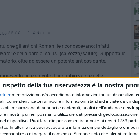
d by
rtù che gli antichi Romani le riconoscevano: infatti,
lvare" e della parola "salus" (salvezza/salute). Supporta le
matorio, oltre ad essere un potente antiossidante.
, rappresenta un elemento di indubbio valore nelle
ni
e
gatti
. Per uso esterno, prodotti con estratti freschi di
l rispetto della tua riservatezza è la nostra prior
l pelo. Ideali in tutte le stagioni, particolarmente indicati
artner
memorizziamo e/o accediamo a informazioni su un dispositivo, c
ali, come identificatori univoci e informazioni standard inviate da un di
zzati, misurazione di annunci e contenuti, analisi dell'audience e svilupp
i e i nostri partner possiamo utilizzare dati precisi di geolocalizzazione 
pre al medico
del dispositivo. Puoi fare clic per consentire a noi e ai nostri 1733 partn
critte. In alternativa puoi accedere a informazioni più dettagliate e modif
acconsentire o di negare il consenso.
Si rende noto che alcuni trattamen