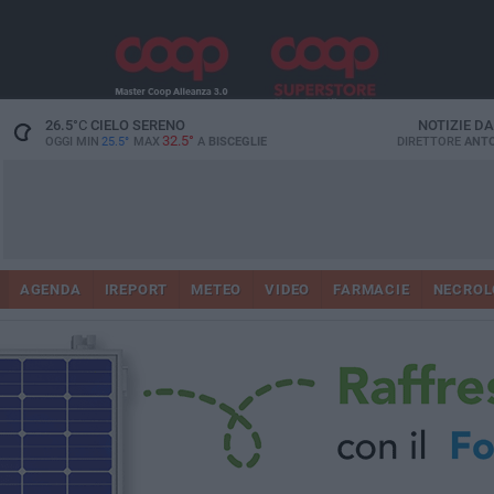
26.5
°C
CIELO SERENO
NOTIZIE D
32.5°
OGGI MIN
25.5°
MAX
A
BISCEGLIE
DIRETTORE
ANTO
AGENDA
IREPORT
METEO
VIDEO
FARMACIE
NECROL