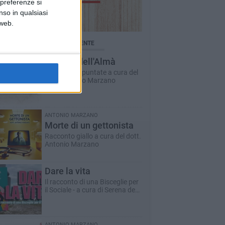
 preferenze si
nso in qualsiasi
 web.
BRICHE AGGIORNATE DI RECENTE
Il Ponte dell'Almà
Romanzo a puntate a cura del
dott. Antonio Marzano
ANTONIO MARZANO
Morte di un gettonista
Racconto giallo a cura del dott.
Antonio Marzano
Dare la vita
Il racconto di una Bisceglie per
il Sociale - a cura di Serena de
Musso
ANTONIO MARZANO