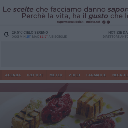
29.5
°C
CIELO SERENO
NOTIZIE D
32.5°
OGGI MIN
25°
MAX
A
BISCEGLIE
DIRETTORE
ANTO
AGENDA
IREPORT
METEO
VIDEO
FARMACIE
NECROL