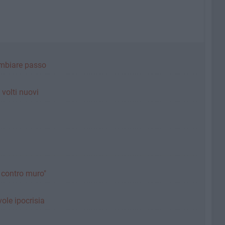
ambiare passo
i volti nuovi
o contro muro"
ole ipocrisia