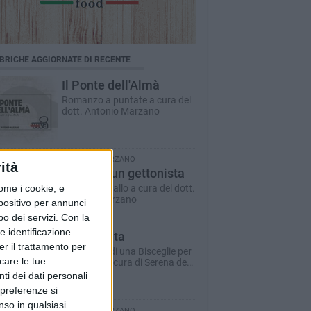
BRICHE AGGIORNATE DI RECENTE
Il Ponte dell'Almà
Romanzo a puntate a cura del
dott. Antonio Marzano
ANTONIO MARZANO
ità
Morte di un gettonista
ome i cookie, e
Racconto giallo a cura del dott.
Antonio Marzano
spositivo per annunci
o dei servizi.
Con la
e identificazione
Dare la vita
er il trattamento per
Il racconto di una Bisceglie per
icare le tue
il Sociale - a cura di Serena de
Musso
ti dei dati personali
 preferenze si
nso in qualsiasi
ANTONIO MARZANO