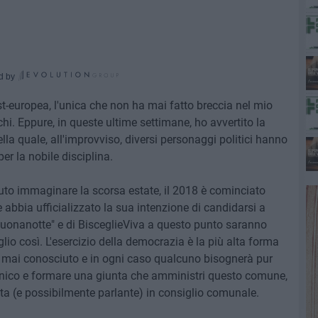
d by
st-europea, l'unica che non ha mai fatto breccia nel mio
hi. Eppure, in queste ultime settimane, ho avvertito la
ella quale, all'improvviso, diversi personaggi politici hanno
er la nobile disciplina.
to immaginare la scorsa estate, il 2018 è cominciato
bbia ufficializzato la sua intenzione di candidarsi a
 "Buonanotte" e di BisceglieViva a questo punto saranno
glio così. L'esercizio della democrazia è la più alta forma
 mai conosciuto e in ogni caso qualcuno bisognerà pur
enico e formare una giunta che amministri questo comune,
a (e possibilmente parlante) in consiglio comunale.