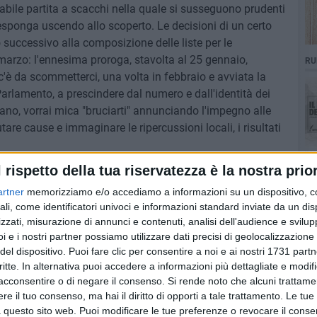
abile partita a scacchi nella quale si susseguono prudenti
sponga uscendo allo scoperto. Le decisioni di un certo
 successivo alla composizione delle liste per le
 marzo: l'ennesima proroga, stavolta al 25 gennaio,
RU
 c'è da scommetterci, una volta in febbraio e avviata la
arlamento, a prescindere dal numero e dall'identità dei
ano, vorrai mica "bruciarti" annunciando l'impegno alle
are cause e immaginare le ripercussioni locali, i risultati
l rispetto della tua riservatezza è la nostra prior
", autentici Hannibal Lecter di casa nostra, pronti a
artner
memorizziamo e/o accediamo a informazioni su un dispositivo, c
te interpretata da Anthony Hopkins per pronunciare la
ali, come identificatori univoci e informazioni standard inviate da un di
amico per cena stasera». È proprio il silenzio degli incerti.
zzati, misurazione di annunci e contenuti, analisi dell'audience e svilupp
i e i nostri partner possiamo utilizzare dati precisi di geolocalizzazione 
del dispositivo. Puoi fare clic per consentire a noi e ai nostri 1731 partn
40 SECONDI
SOCIAL VIDEO
critte. In alternativa puoi accedere a informazioni più dettagliate e modif
acconsentire o di negare il consenso.
Si rende noto che alcuni trattamen
e il tuo consenso, ma hai il diritto di opporti a tale trattamento. Le tue
 questo sito web. Puoi modificare le tue preferenze o revocare il conse