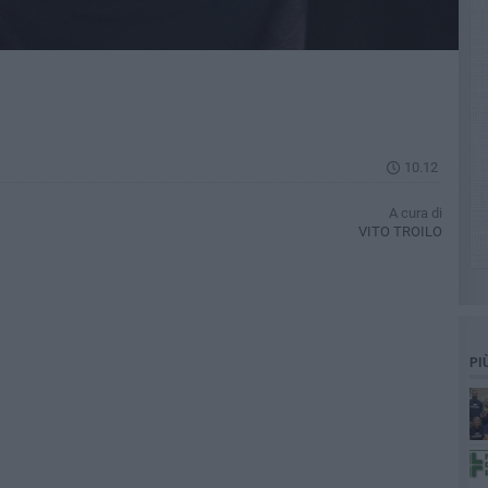
10.12
A cura di
VITO TROILO
PI