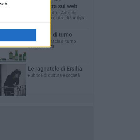
 web.
Un pediatra sul web
A cura del dottor Antonio
Marzano - pediatra di famiglia
Farmacie di turno
Tutte le farmacie di turno
aperte in città
Le ragnatele di Ersilia
Rubrica di cultura e società