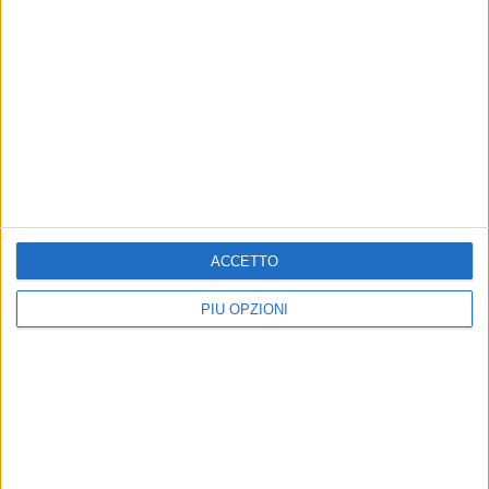
Iscriviti alla Newsletter
ACCETTO
Iscriviti
PIÙ OPZIONI
Iscrivendoti accetti i
termini
e la
privacy policy
Altri contenuti a tema