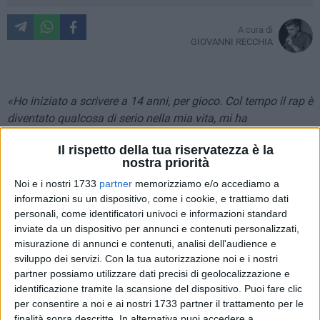
A cura di
GIOVANNI RECCHIA
«Ho iniziato a scrivere a 14 anni, per gioco. Col tempo il rap è
diventato qualcosa di serio nella mia vita, mi ha
accompagnato nei momenti più difficili e ho iniziato a
Il rispetto della tua riservatezza è la
scrivere per sfogarmi. Per qualche anno ho smesso perchè
nostra priorità
mi ero persa. Finito il liceo ho ritrovato me stessa e ho
Noi e i nostri 1733
partner
memorizziamo e/o accediamo a
scoperto una nuova me, la vera me, che ho deciso di
informazioni su un dispositivo, come i cookie, e trattiamo dati
chiamare Fiore. Quest'anno lo dedico a me stessa, ho preso
personali, come identificatori univoci e informazioni standard
un anno di pausa dagli studi per seguire le mie passioni. Il
inviate da un dispositivo per annunci e contenuti personalizzati,
mio Ep "Fiore al vento" è la mia rivincita: è uscito il 10
misurazione di annunci e contenuti, analisi dell'audience e
febbraio, nel giorno in cui ho compiuto 20 anni. Nascoste tra
sviluppo dei servizi.
Con la tua autorizzazione noi e i nostri
le righe ci sono tutte le difficoltà che ho affrontato, come le
partner possiamo utilizzare dati precisi di geolocalizzazione e
ho vissute e come le sto vivendo. È un modo per togliermi la
identificazione tramite la scansione del dispositivo. Puoi fare clic
per consentire a noi e ai nostri 1733 partner il trattamento per le
maschera e mostrare chi sono veramente. Io ho scritto
finalità sopra descritte. In alternativa puoi accedere a