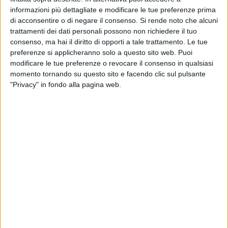
questo ma non so se va bene, altre info su di me sono che
informazioni più dettagliate e modificare le tue preferenze prima
sono una '97 e che sono per metà americana»
. Così Joanna
di acconsentire o di negare il consenso.
Si rende noto che alcuni
Billi, in arte Fiore, bolognese.
trattamenti dei dati personali possono non richiedere il tuo
Perché hai deciso di utilizzare lo pseudonimo d'artista
consenso, ma hai il diritto di opporti a tale trattamento. Le tue
Fiore?
preferenze si applicheranno solo a questo sito web. Puoi
Ho l'abitudine di raccogliere i fiori e mettermeli dietro
modificare le tue preferenze o revocare il consenso in qualsiasi
momento tornando su questo sito e facendo clic sul pulsante
l'orecchio. Un giorno qualcuno mi ha chiamato Fiore e ho
"Privacy" in fondo alla pagina web.
pensato che il nome mi si addicesse e che simbolicamente
potesse rappresentarmi
.
Il tuo inedito intitolato "Il fiore e l'ortica" narra la storia
d'amore di due persone che si immedesimano in due
tipologie di piante differenti…
"Il fiore e l'ortica" più che una storia d'amore è la storia della
mia lotta contro ciò che mi tiene legata qui. La canzone
racconta la voglia di andarmene e di fuggire dai problemi e
dal passato che per tanto tempo mi hanno tenuto
compagnia, arrecandomi anche del male. Mi piace, però,
l'idea che ognuno adatti la canzone alla propria vita e la
interiorizzi a modo suo. È per questo che condivido la mia