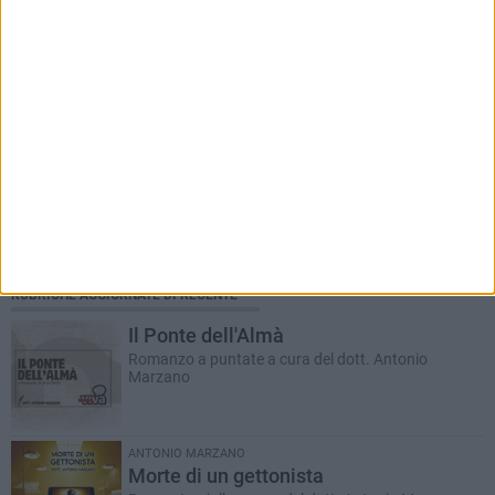
RUBRICHE AGGIORNATE DI RECENTE
Il Ponte dell'Almà
Romanzo a puntate a cura del dott. Antonio
Marzano
ANTONIO MARZANO
Morte di un gettonista