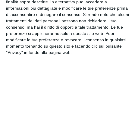
finalità sopra descritte. In alternativa puoi accedere a
informazioni più dettagliate e modificare le tue preferenze prima
22 SETTEMBRE 2018
di acconsentire o di negare il consenso.
Si rende noto che alcuni
L'acmella
trattamenti dei dati personali possono non richiedere il tuo
consenso, ma hai il diritto di opporti a tale trattamento. Le tue
preferenze si applicheranno solo a questo sito web. Puoi
modificare le tue preferenze o revocare il consenso in qualsiasi
18 SETTEMBRE 2018
momento tornando su questo sito e facendo clic sul pulsante
La moringa
"Privacy" in fondo alla pagina web.
14 SETTEMBRE 2018
L'elicriso
9 SETTEMBRE 2018
La macadamia
31 AGOSTO 2018
L'eufrasia