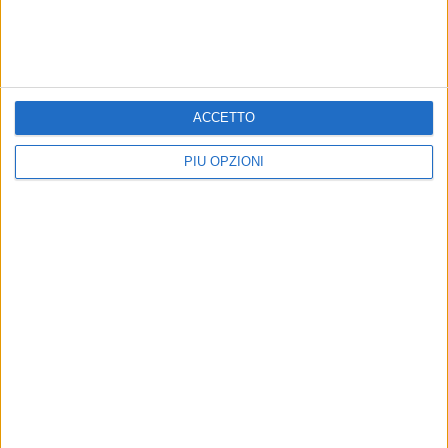
22 FEBBRAIO 2018
Il jojoba
21 FEBBRAIO 2018
La rosa
ACCETTO
PIÙ OPZIONI