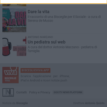
Dare la vita
Il racconto di una Bisceglie per il Sociale - a cura di
Serena de Musso
ANTONIO MARZANO
Un pediatra sul web
A cura del dottor Antonio Marzano - pediatra di
famiglia
BISCEGLIEVIVA APP
Scarica l'applicazione per iPhone,
iPad e Android e ricevi notizie push
Contatti
Policy e Privacy
GOCITY NEWS PLATFORM
Notizie da
Bisceglie
Direttore
Antonio Quinto