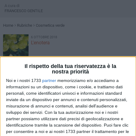
A cura di
FRANCESCO GENTILE
Home
Rubriche
Cosmetica verde
6 OTTOBRE 2018
L'enotera
Il rispetto della tua riservatezza è la
2 OTTOBRE 2018
Il lillà
nostra priorità
Noi e i nostri 1733
partner
memorizziamo e/o accediamo a
informazioni su un dispositivo, come i cookie, e trattiamo dati
personali, come identificatori univoci e informazioni standard
26 SETTEMBRE 2018
La manuka
inviate da un dispositivo per annunci e contenuti personalizzati,
misurazione di annunci e contenuti, analisi dell'audience e
sviluppo dei servizi.
Con la tua autorizzazione noi e i nostri
partner possiamo utilizzare dati precisi di geolocalizzazione e
23 SETTEMBRE 2018
identificazione tramite la scansione del dispositivo. Puoi fare clic
Lo yuzu
per consentire a noi e ai nostri 1733 partner il trattamento per le