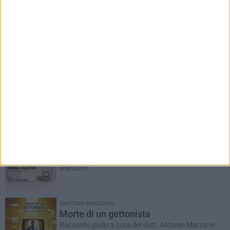
RUBRICHE AGGIORNATE DI RECENTE
Il Ponte dell'Almà
Romanzo a puntate a cura del dott. Antonio
Marzano
ANTONIO MARZANO
Morte di un gettonista
Racconto giallo a cura del dott. Antonio Marzano