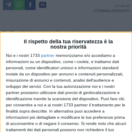
84
A cura di
STEFANIA D'ADDATO
Per Pasolini la posizione di uno scrittore e la sua ideologia
coincidono sempre con la sua lingua.
Il rispetto della tua riservatezza è la
nostra priorità
La questione della lingua è quindi il perno della sua visione
intellettuale. Lui stesso dirà: «Mon possono esserci
Noi e i nostri 1733
partner
memorizziamo e/o accediamo a
innovazione e verità poetica senza che queste siano
informazioni su un dispositivo, come i cookie, e trattiamo dati
personali, come identificatori univoci e informazioni standard
incarnate in una adeguata innovazione linguistica».
inviate da un dispositivo per annunci e contenuti personalizzati,
Pasolini ha perfettamente ragione.
misurazione di annunci e contenuti, analisi dell'audience e
sviluppo dei servizi.
Con la tua autorizzazione noi e i nostri
Penso sempre al grande miracolo tutto italiano, ad un artista
partner possiamo utilizzare dati precisi di geolocalizzazione e
come
Pino Daniele
che ha saputo, ogni giorno, raccontare ed
identificazione tramite la scansione del dispositivo. Puoi fare clic
esprimere tutte le contraddizioni del mondo contemporaneo
per consentire a noi e ai nostri 1733 partner il trattamento per le
attraverso la sua lingua madre. Una lingua che si mescola
finalità sopra descritte. In alternativa puoi accedere a
informazioni più dettagliate e modificare le tue preferenze prima
col presente e si nutre di emozioni e di realtà. Che si rinnova
di acconsentire o di negare il consenso.
Si rende noto che alcuni
sempre perché sa che il dialetto è materia viva che si
trattamenti dei dati personali possono non richiedere il tuo
trasforma seguendo il movimento del tempo.