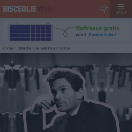
MENU
Home
Rubriche
Le ragnatele di Ersilia