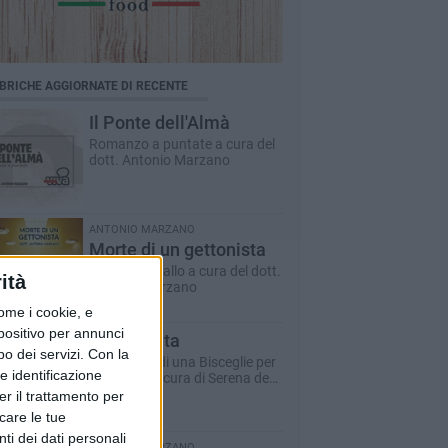
BRICHE AGGIORNATE DI RECENTE
Il Ponte dell'Almà
Romanzo a puntate a cura del
dott. Antonio Marzano
ANTONIO MARZANO
Morte di un gettonista
Racconto giallo a cura del dott.
ità
Antonio Marzano
ome i cookie, e
spositivo per annunci
Dare la vita
o dei servizi.
Con la
Il racconto di una Bisceglie per
e identificazione
il Sociale - a cura di Serena de
Musso
er il trattamento per
icare le tue
ti dei dati personali
ANTONIO MARZANO