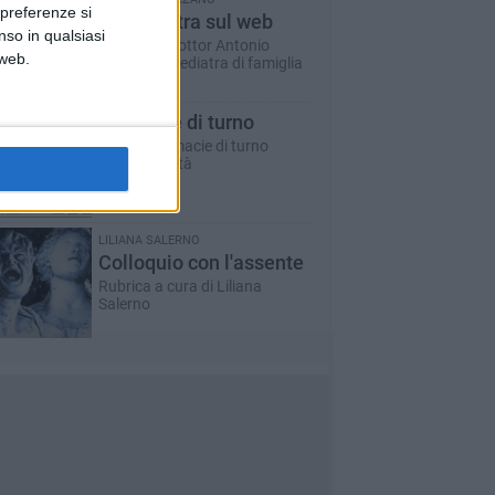
 preferenze si
Un pediatra sul web
nso in qualsiasi
A cura del dottor Antonio
 web.
Marzano - pediatra di famiglia
Farmacie di turno
Tutte le farmacie di turno
aperte in città
LILIANA SALERNO
Colloquio con l'assente
Rubrica a cura di Liliana
Salerno