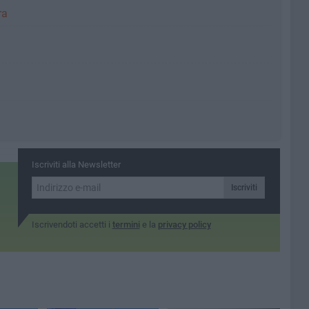
ra
Iscriviti alla Newsletter
Iscriviti
Iscrivendoti accetti i
termini
e la
privacy policy