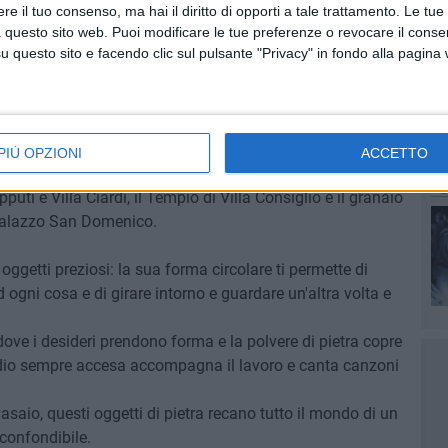
e il tuo consenso, ma hai il diritto di opporti a tale trattamento. Le tue
 questo sito web. Puoi modificare le tue preferenze o revocare il conse
questo sito e facendo clic sul pulsante "Privacy" in fondo alla pagina
i e torrioni, di palazzi imponenti e di trulli di campagna. Di
gono al sole, di granai e di scale di pietra bianca, così dura
o d'estate il caldo ti soffoca.
E lui l'ha ricostruita tutta,
a d'un fiato, mentre cogli i particolari che ti lasciano a
PIÙ OPZIONI
ACCETTO
 il calvario e il grande orologio, il Dolmen della chianca, il
uti e Villa Ciardi, il Tempio di Villa Consiglio e il granaio
 Palazzo San Domenico.
 oggetti preziosi: la sua forma circolare ti permette di
ogni cosa e di girare intorno e guardare un'altra volta e
dove i desideri prendono forma e la polvere di pietra copre
 radio sempre accesa accompagna il lavoro e canta canzoni
vasaio, questi oggetti di pietra recano tutto il mondo di un
confondibile.