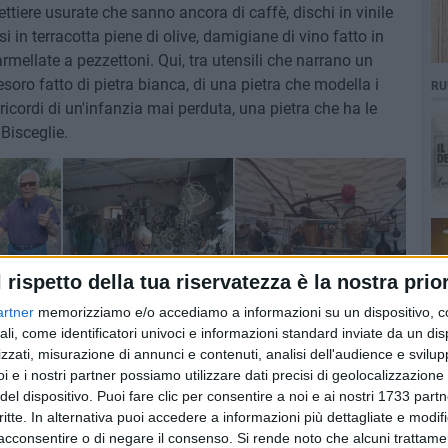
ffettiere usurate che sanno ancora di caffè, dischi in vinile
asi in terracotta piene di olive, damigiane di vino fatto in
marmellate a pezzettoni. Qui, tra utensili che narrano un
soro fatto di pietra bianca, di una pietra che modella i
RU
ricordi di un'infanzia mai perduta, una pietra che ha le
Bisceglie.
l rispetto della tua riservatezza è la nostra prior
artner
memorizziamo e/o accediamo a informazioni su un dispositivo, c
ali, come identificatori univoci e informazioni standard inviate da un di
zzati, misurazione di annunci e contenuti, analisi dell'audience e svilupp
i e i nostri partner possiamo utilizzare dati precisi di geolocalizzazione 
del dispositivo. Puoi fare clic per consentire a noi e ai nostri 1733 partn
critte. In alternativa puoi accedere a informazioni più dettagliate e modif
acconsentire o di negare il consenso.
Si rende noto che alcuni trattamen