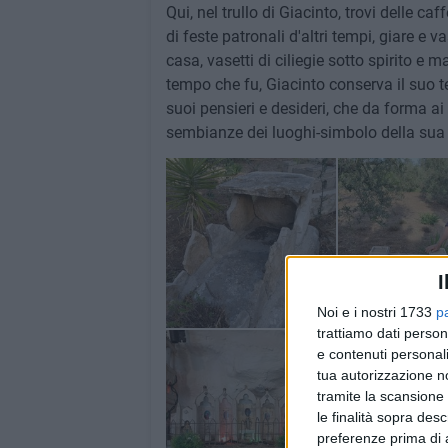
Qui, nel trullo di Giacinto, trovi delle ca
di feste patronali d'altri tempi, giare e v
casa, vasetti di ciliegie sotto spirito e 
tempo che fu, Giacinto conserva il suo te
suoi pensieri e desideri, che da forma ai 
sembianze dei luoghi-simbolo della sua 
I
Noi e i nostri 1733
p
trattiamo dati person
e contenuti personali
tua autorizzazione no
tramite la scansione 
le finalità sopra des
preferenze prima di 