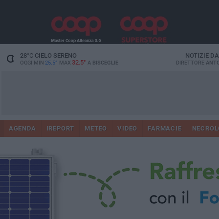
28
°C
CIELO SERENO
NOTIZIE D
32.5°
OGGI MIN
25.5°
MAX
A
BISCEGLIE
DIRETTORE
ANTO
AGENDA
IREPORT
METEO
VIDEO
FARMACIE
NECROL