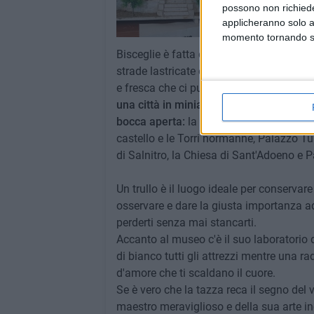
possono non richieder
applicheranno solo a
momento tornando su 
Bisceglie è fatta di chiese, cappelle, torr
strade lastricate e di campanili che si er
e fresca che ci puoi dormire sopra quand
una città in miniatura da assaporare tutt
bocca aperta:
la cattedrale di San Pietro,
castello e le Torri normanne, Palazzo Tupp
di Salnitro, la Chiesa di Sant'Adoeno e
Un trullo è il luogo ideale per conservare
osservare e dare la giusta importanza ad 
perderti senza mai stancarti.
Accanto al museo c'è il suo laboratorio 
di bianco tutti gli attrezzi mentre una
d'amore che ti scaldano il cuore.
Se è vero che la tazza reca il segno del 
maestro meraviglioso e della sua arte in