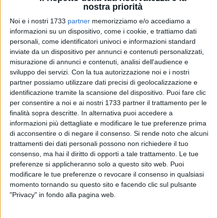
nostra priorità
Noi e i nostri 1733
partner
memorizziamo e/o accediamo a
1
informazioni su un dispositivo, come i cookie, e trattiamo dati
personali, come identificatori univoci e informazioni standard
inviate da un dispositivo per annunci e contenuti personalizzati,
Prosegue lo stato di agitazione dei Vigili del Fuoco dei
misurazione di annunci e contenuti, analisi dell'audience e
Comandi Provinciali pugliesi indetto il 23 aprile scorso da
sviluppo dei servizi.
Con la tua autorizzazione noi e i nostri
partner possiamo utilizzare dati precisi di geolocalizzazione e
Fns Cisl Vvf Puglia, Co.Na.Po. Puglia, Uil Vvf Puglia, Fp Cgil
identificazione tramite la scansione del dispositivo. Puoi fare clic
Vvf Puglia, Confsal Vvf Puglia e Usb Vvf Puglia. Le
per consentire a noi e ai nostri 1733 partner il trattamento per le
organizzazioni sindacali riferiscono dell'incontro ospitato
finalità sopra descritte. In alternativa puoi accedere a
nella direzione regionale, finalizzato ad evitare lo sciopero di
informazioni più dettagliate e modificare le tue preferenze prima
categoria.
di acconsentire o di negare il consenso.
Si rende noto che alcuni
trattamenti dei dati personali possono non richiedere il tuo
Alla base della protesta «i preannunciati pensionamenti che
consenso, ma hai il diritto di opporti a tale trattamento. Le tue
preferenze si applicheranno solo a questo sito web. Puoi
riguarderanno moltissime unità operative (in maggioranza
modificare le tue preferenze o revocare il consenso in qualsiasi
del ruolo capo reparto e capo squadra) e amministrative»
momento tornando su questo sito e facendo clic sul pulsante
che gravano «ancor di più sulla cronica carenza d'organico
"Privacy" in fondo alla pagina web.
attuale divenuta ormai insostenibile». A Molfetta,
Maurizio
De Tullio
, rappresentante sindacale e segretario della
Uil