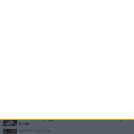
PIÙ LETTI QUESTA SETTIMANA
SABATO 1 AGOSTO
Contrasto allo spaccio di droga, due arresti dei carabinieri a
Bisceglie
MARTEDÌ 4 AGOSTO
Emergenza caldo, il Comune di Bisceglie attiva i "rifugi climatici"
MERCOLEDÌ 5 AGOSTO
Dramma alla spiaggia Bi-Marmi: un anziano ha un malore e perde
la vita
MARTEDÌ 4 AGOSTO