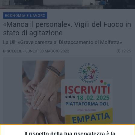
ECONOMIA E LAVORO
«Manca il personale». Vigili del Fuoco in
stato di agitazione
La Uil: «Grave carenza al Distaccamento di Molfetta»
BISCEGLIE -
LUNEDÌ 30 MAGGIO 2022
12.25
Il rispetto della tua riservatezza è la