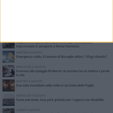
PIÙ LETTI QUESTA SETTIMANA
GIOVEDÌ 6 AGOSTO
Ragazzi biscegliesi diventano virali dopo un'esibizione
improvvisata in aeroporto a Roma-Fiumicino
MARTEDÌ 4 AGOSTO
Emergenza caldo, il Comune di Bisceglie attiva i "rifugi climatici"
MERCOLEDÌ 5 AGOSTO
Dramma alla spiaggia Bi-Marmi: un anziano ha un malore e perde
la vita
MARTEDÌ 4 AGOSTO
Due auto incendiate nella notte in via Dieta delle Puglie
MERCOLEDÌ 5 AGOSTO
Festa patronale, luna park gratuito per i ragazzi con disabilità
LUNEDÌ 3 AGOSTO