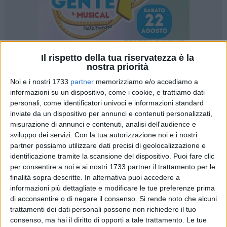
Il rispetto della tua riservatezza è la
nostra priorità
Noi e i nostri 1733
partner
memorizziamo e/o accediamo a
informazioni su un dispositivo, come i cookie, e trattiamo dati
personali, come identificatori univoci e informazioni standard
inviate da un dispositivo per annunci e contenuti personalizzati,
«Sono passati 9 mesi dall'inaugurazione del cantiere del
misurazione di annunci e contenuti, analisi dell'audience e
Ponte Lama. 9 mesi di bugie amministrative, ingannando
sviluppo dei servizi.
Con la tua autorizzazione noi e i nostri
l'evidenza e sostenendo che i lavori stanno procedendo
partner possiamo utilizzare dati precisi di geolocalizzazione e
celermente, nei termini di contratto. 9 mesi di accuse ai
identificazione tramite la scansione del dispositivo. Puoi fare clic
ciclisti e ai cittadini che, trovando il cantiere aperto e senza
per consentire a noi e ai nostri 1733 partner il trattamento per le
finalità sopra descritte. In alternativa puoi accedere a
recinzioni da ambo il lati, passavano e passano
informazioni più dettagliate e modificare le tue preferenze prima
tranquillamente. Il commento dell'amministrazione è fuori
di acconsentire o di negare il consenso.
Si rende noto che alcuni
luogo e, soprattutto, viene smentito dagli stessi atti
trattamenti dei dati personali possono non richiedere il tuo
dell'assessorato ai lavori pubblici» sono le accuse mosse dal
consenso, ma hai il diritto di opporti a tale trattamento. Le tue