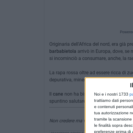
Powere
Originaria dell'Africa del nord, era già p
barbabietola
arrivò in Europa, dove, se
si incominciò a consumare, anche, la rad
La rapa rossa oltre ad essere ricca di zuc
depurativa, mineralizzante, favorisce la 
I
Il
cane
non ha bisogno di molte barbabiet
Noi e i nostri 1733
p
trattiamo dati person
spuntino salutare, mangiate qualche vol
e contenuti personali
tua autorizzazione no
tramite la scansione 
Non credere ma verificare; chiedere sem
le finalità sopra des
preferenze prima di 