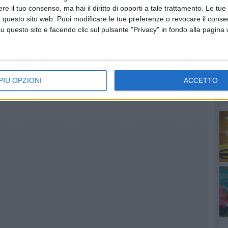
e il tuo consenso, ma hai il diritto di opporti a tale trattamento. Le tue
 questo sito web. Puoi modificare le tue preferenze o revocare il conse
s
questo sito e facendo clic sul pulsante "Privacy" in fondo alla pagina
tor Francesco Gentile (laureato in Farmacia)
RU
PIÙ OPZIONI
ACCETTO