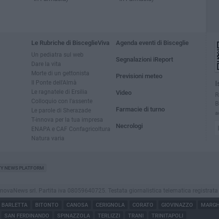
Le Rubriche di BisceglieViva
Agenda eventi di Bisceglie
Un pediatra sul web
Segnalazioni iReport
Dare la vita
Morte di un gettonista
Previsioni meteo
Il Ponte dell'Almà
I
Le ragnatele di Ersilia
Video
R
Colloquio con l'assente
B
Farmacie di turno
Le parole di Sherazade
a
T-innova per la tua impresa
Necrologi
ENAPA e CAF Confagricoltura
Natura varia
TY NEWS PLATFORM
vaNews srl. Partita iva 08059640725. Testata giornalistica telematica registrata press
BARLETTA
BITONTO
CANOSA
CERIGNOLA
CORATO
GIOVINAZZO
MARGHE
SAN FERDINANDO
SPINAZZOLA
TERLIZZI
TRANI
TRINITAPOLI