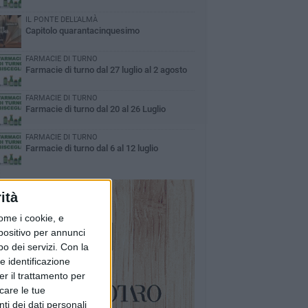
IL PONTE DELL'ALMÀ
Capitolo quarantacinquesimo
FARMACIE DI TURNO
Farmacie di turno dal 27 luglio al 2 agosto
FARMACIE DI TURNO
Farmacie di turno dal 20 al 26 Luglio
FARMACIE DI TURNO
Farmacie di turno dal 6 al 12 luglio
ità
ome i cookie, e
spositivo per annunci
o dei servizi.
Con la
e identificazione
er il trattamento per
icare le tue
ti dei dati personali