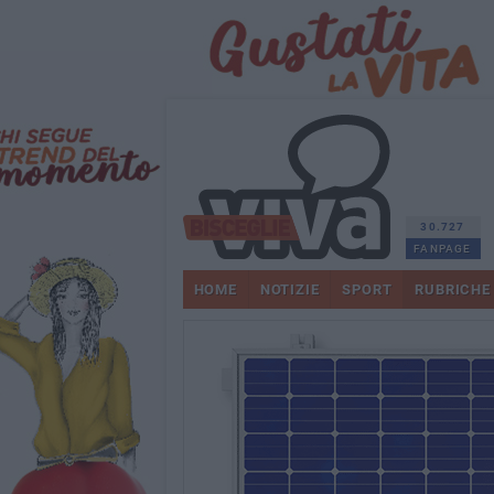
30.727
FANPAGE
HOME
NOTIZIE
SPORT
RUBRICHE