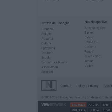
Notizie sportive
Notizie da Bisceglie
Atletica leggera
Cronaca
Basket
Politica
Calcio
Attualità
Calcio a 5
Cultura
Ciclismo
Spettacoli
Rugby
Territorio
Sport a 360°
Scuola
Tennis
Economia e lavoro
Volley
Associazioni
Religioni
Contatti
Policy e Privacy
GOCI
© 2001-2026 BisceglieViva è un portale gestito da Inno
BISCEGLIE
ANDRIA
BARI
MOLFETTA
PUGLIA
RUVO