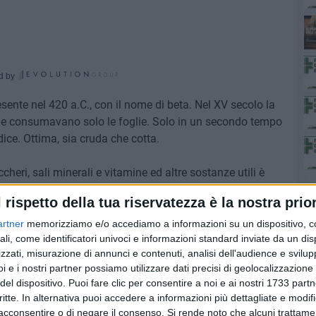
d by
resente nel 420 a.C., con il nome di beta. Nel XV secolo la
 ne consumavano solo le foglie. Solo in un secondo tempo
ice. Ottima, sia cruda che cotta.
cheri, sali minerali e vitamine ed altre sostanze utili è
digestione e stimola la produzione di bile.
l rispetto della tua riservatezza è la nostra prior
ole ma quelle fresche, cotte con le foglie, sono uno
artner
memorizziamo e/o accediamo a informazioni su un dispositivo, c
ali, come identificatori univoci e informazioni standard inviate da un di
ta alla settimana.
zzati, misurazione di annunci e contenuti, analisi dell'audience e svilupp
i e i nostri partner possiamo utilizzare dati precisi di geolocalizzazione 
del dispositivo. Puoi fare clic per consentire a noi e ai nostri 1733 partn
pre al medico
critte. In alternativa puoi accedere a informazioni più dettagliate e modif
acconsentire o di negare il consenso.
Si rende noto che alcuni trattamen