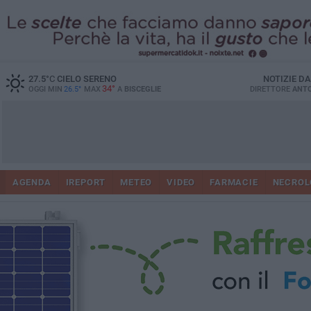
27.5
°C
CIELO SERENO
NOTIZIE D
34°
OGGI MIN
26.5°
MAX
A
BISCEGLIE
DIRETTORE
ANTO
AGENDA
IREPORT
METEO
VIDEO
FARMACIE
NECROL