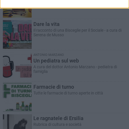
Racconto giallo a cura del dott. Antonio Marzano
Dare la vita
Il racconto di una Bisceglie per il Sociale - a cura di
Serena de Musso
ANTONIO MARZANO
Un pediatra sul web
A cura del dottor Antonio Marzano - pediatra di
famiglia
Farmacie di turno
Tutte le farmacie di turno aperte in città
Le ragnatele di Ersilia
Rubrica di cultura e società