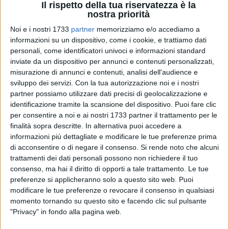
Il rispetto della tua riservatezza è la
nostra priorità
2
A cura di
Noi e i nostri 1733
partner
memorizziamo e/o accediamo a
FRANCESCO GENTILE
informazioni su un dispositivo, come i cookie, e trattiamo dati
personali, come identificatori univoci e informazioni standard
inviate da un dispositivo per annunci e contenuti personalizzati,
Il
cetriolo selvatico
, probabilmente, ha avuto origine a le
misurazione di annunci e contenuti, analisi dell'audience e
pendici dell'Himalaya; iniziò ad essere coltivato in India
sviluppo dei servizi.
Con la tua autorizzazione noi e i nostri
almeno 3000 anni fa e poi fu conosciuto nell'antico Egitto,
partner possiamo utilizzare dati precisi di geolocalizzazione e
identificazione tramite la scansione del dispositivo. Puoi fare clic
Grecia e Roma. C.Colombo esportò il cetriolo nel Nuovo
per consentire a noi e ai nostri 1733 partner il trattamento per le
Mondo dove fu coltivato da gli Amerindi.
finalità sopra descritte. In alternativa puoi accedere a
informazioni più dettagliate e modificare le tue preferenze prima
Il cetriolo contiene circa 96% di acqua, vitamina C, acido
di acconsentire o di negare il consenso.
Si rende noto che alcuni
folico, potassio, manganese e silicio. Le porzioni di minerali
trattamenti dei dati personali possono non richiedere il tuo
e vitamine sono piccole però molto equilibrate.
consenso, ma hai il diritto di opporti a tale trattamento. Le tue
Possibilmente sbucciato e dato in porzioni masticabili per
preferenze si applicheranno solo a questo sito web. Puoi
modificare le tue preferenze o revocare il consenso in qualsiasi
digerirlo più facilmente, i cetrioli vanno bene anche per il
momento tornando su questo sito e facendo clic sul pulsante
cane
.
"Privacy" in fondo alla pagina web.
Avendo inoltre un alto contenuto di acqua e fibre, sono un