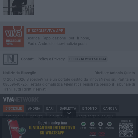
BISCEGLIEVIVA APP
Scarica l'applicazione per iPhone,
iPad e Android e ricevi notizie push
Contatti
Policy e Privacy
GOCITY NEWS PLATFORM
Notizie da
Bisceglie
Direttore
Antonio Quinto
© 2001-2026 BisceglieViva è un portale gestito da InnovaNews srl. Partita iva
08059640725. Testata giornalistica telematica registrata presso il Tribunale di
Trani. Tutti i diritti riservati.
BISCEGLIE
ANDRIA
BARI
BARLETTA
BITONTO
CANOSA
CERIGNOLA
CORATO
GIOVINAZZO
MARGHERITA DI SAVOIA
MINERVINO
MODUGNO
MOLFETTA
PUGLIA
RUVO
SAN FERDINANDO
SPINAZZOLA
TERLIZZI
TRANI
TRINITAPOLI