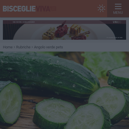
MENU
Home
Rubriche
Angolo verde pets