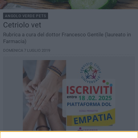
ANGOLO VERDE PETS
Cetriolo vet
Rubrica a cura del dottor Francesco Gentile (laureato in
Farmacia)
DOMENICA 7 LUGLIO 2019