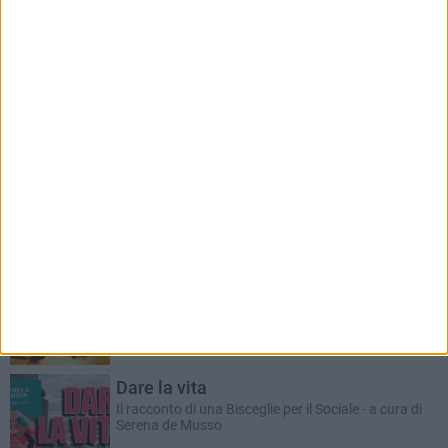
RUBRICHE AGGIORNATE DI RECENTE
Il Ponte dell'Almà
Romanzo a puntate a cura del dott. Antonio
Marzano
ANTONIO MARZANO
Morte di un gettonista
Racconto giallo a cura del dott. Antonio Marzano
Dare la vita
Il racconto di una Bisceglie per il Sociale - a cura di
Serena de Musso