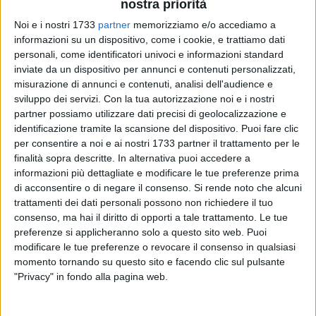
nostra priorità
Noi e i nostri 1733
partner
memorizziamo e/o accediamo a
7
A cura di
informazioni su un dispositivo, come i cookie, e trattiamo dati
FRANCESCO GENTILE
personali, come identificatori univoci e informazioni standard
inviate da un dispositivo per annunci e contenuti personalizzati,
misurazione di annunci e contenuti, analisi dell'audience e
Gli archeologi hanno ritrovato i suoi semi nelle piramidi
sviluppo dei servizi.
Con la tua autorizzazione noi e i nostri
Egizie e Maya. Le prime coltivazioni vengono fatte risalire
partner possiamo utilizzare dati precisi di geolocalizzazione e
presso i Greci. Molte sono le citazione del consumo di lupini
identificazione tramite la scansione del dispositivo. Puoi fare clic
per consentire a noi e ai nostri 1733 partner il trattamento per le
al tempo dei Romani.
finalità sopra descritte. In alternativa puoi accedere a
informazioni più dettagliate e modificare le tue preferenze prima
I
lupini
sono meno allergenici, rispetto ai semi di soia.
di acconsentire o di negare il consenso.
Si rende noto che alcuni
Vengono aggiunti, ad alcuni alimenti per
cani
, come fonte di
trattamenti dei dati personali possono non richiedere il tuo
proteine piuttosto economica, ma, come tutte le proteine
consenso, ma hai il diritto di opporti a tale trattamento. Le tue
vegetali, quelle del lupino non sono valide sostitute di quelle
preferenze si applicheranno solo a questo sito web. Puoi
della carne.
modificare le tue preferenze o revocare il consenso in qualsiasi
momento tornando su questo sito e facendo clic sul pulsante
"Privacy" in fondo alla pagina web.
Non credere ma verificare; chiedere sempre al medico