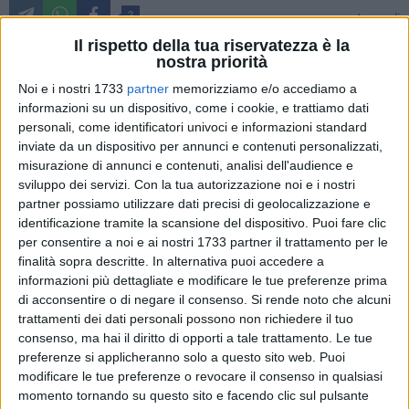
2
A cura di
FRANCESCO GENTILE
Il rispetto della tua riservatezza è la
nostra priorità
Noi e i nostri 1733
partner
memorizziamo e/o accediamo a
Alcuni studi condotti su reperti fossili, riferiscono che le
informazioni su un dispositivo, come i cookie, e trattiamo dati
lenticchie sono il legume più antico coltivato dall'uomo.
personali, come identificatori univoci e informazioni standard
inviate da un dispositivo per annunci e contenuti personalizzati,
misurazione di annunci e contenuti, analisi dell'audience e
Le prime tracce della loro esistenza risalgono addirittura al
sviluppo dei servizi.
Con la tua autorizzazione noi e i nostri
7000 a.C, epoca in cui già risultano coltivazioni,
partner possiamo utilizzare dati precisi di geolocalizzazione e
specialmente in Asia e soprattutto nella regione che oggi
identificazione tramite la scansione del dispositivo. Puoi fare clic
corrisponde alla Siria e da questa zona si diffusero
per consentire a noi e ai nostri 1733 partner il trattamento per le
facilmente in tutta l'area del Mediterraneo.
finalità sopra descritte. In alternativa puoi accedere a
informazioni più dettagliate e modificare le tue preferenze prima
Le lenticchie sono ricche di vitamine, sali minerali e fibre. La
di acconsentire o di negare il consenso.
Si rende noto che alcuni
trattamenti dei dati personali possono non richiedere il tuo
grande quantità di fibre le rendono molto importanti ed utili
consenso, ma hai il diritto di opporti a tale trattamento. Le tue
per il funzionamento dell'apparato intestinale e per tenere
preferenze si applicheranno solo a questo sito web. Puoi
sotto controllo il livello del colesterolo.
modificare le tue preferenze o revocare il consenso in qualsiasi
momento tornando su questo sito e facendo clic sul pulsante
Gli esperti consigliano di consumarle, soprattutto, in virtù