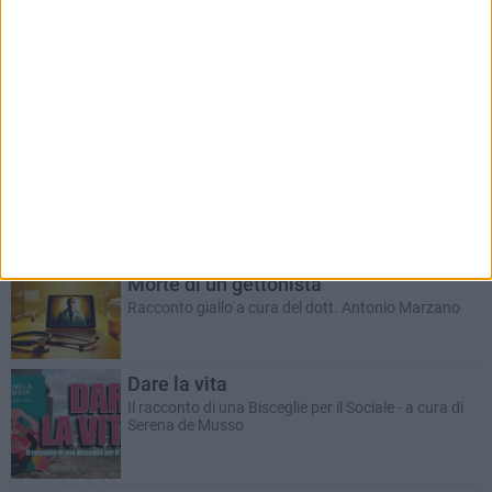
RUBRICHE AGGIORNATE DI RECENTE
Il Ponte dell'Almà
Romanzo a puntate a cura del dott. Antonio
Marzano
ANTONIO MARZANO
Morte di un gettonista
Racconto giallo a cura del dott. Antonio Marzano
Dare la vita
Il racconto di una Bisceglie per il Sociale - a cura di
Serena de Musso